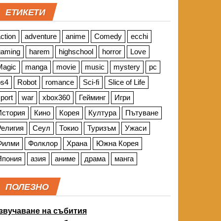
ЕТИКЕТИ
ction
adventure
anime
Comedy
ecchi
gaming
harem
highschool
horror
Love
Magic
manga
movie
music
mystery
pc
ps4
Robot
romance
Sci-fi
Slice of Life
port
war
xbox360
Гейминг
Игри
История
Кино
Корея
Култура
Пътуване
Религия
Сеул
Токио
Туризъм
Ужаси
Филми
Фолклор
Храна
Южна Корея
Япония
азия
аниме
драма
манга
ПОЛЕЗНО
звучаване на събития