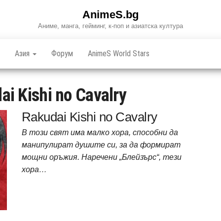
AnimeS.bg
Аниме, манга, гейминг, к-поп и азиатска култура
Азия
Форум
AnimeS World Stars
ai Kishi no Cavalry
Rakudai Kishi no Cavalry
В този свят има малко хора, способни да
манипулират душите си, за да формират
мощни оръжия. Наречени „Блейзърс“, тези
хора…