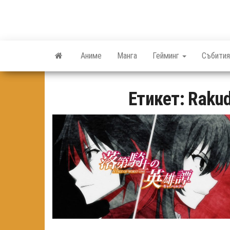
Skip
to
the
content
Аниме
Манга
Гейминг
Събития
Етикет:
Rakud