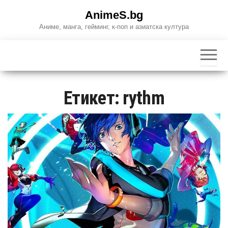
Skip
AnimeS.bg
to
Аниме, манга, гейминг, к-поп и азиатска култура
the
content
Етикет:
rythm