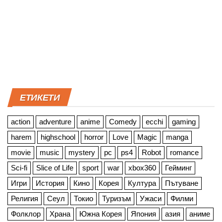
ЕТИКЕТИ
action
adventure
anime
Comedy
ecchi
gaming
harem
highschool
horror
Love
Magic
manga
movie
music
mystery
pc
ps4
Robot
romance
Sci-fi
Slice of Life
sport
war
xbox360
Гейминг
Игри
История
Кино
Корея
Култура
Пътуване
Религия
Сеул
Токио
Туризъм
Ужаси
Филми
Фолклор
Храна
Южна Корея
Япония
азия
аниме