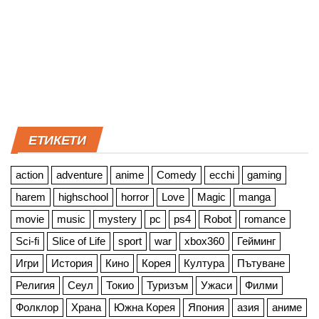
ЕТИКЕТИ
action
adventure
anime
Comedy
ecchi
gaming
harem
highschool
horror
Love
Magic
manga
movie
music
mystery
pc
ps4
Robot
romance
Sci-fi
Slice of Life
sport
war
xbox360
Гейминг
Игри
История
Кино
Корея
Култура
Пътуване
Религия
Сеул
Токио
Туризъм
Ужаси
Филми
Фолклор
Храна
Южна Корея
Япония
азия
аниме