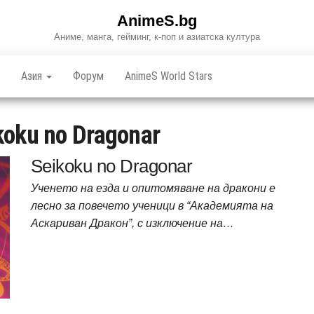
AnimeS.bg
Аниме, манга, гейминг, к-поп и азиатска култура
Азия
Форум
AnimeS World Stars
koku no Dragonar
Seikoku no Dragonar
Ученето на езда и опитомяване на дракони е
лесно за повечето ученици в “Академията на
Аскариван Дракон”, с изключение на…