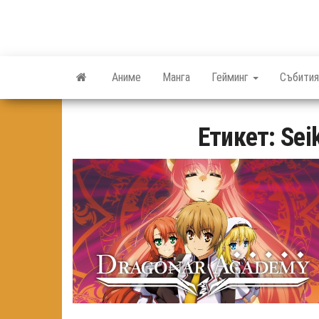
Skip
to
the
content
Аниме
Манга
Гейминг
Събития
Етикет:
Sei