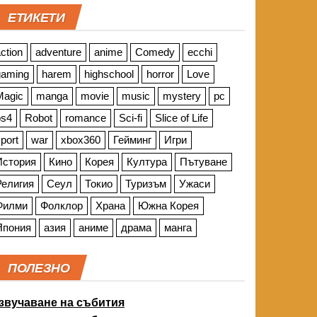
ЕТИКЕТИ
ction
adventure
anime
Comedy
ecchi
gaming
harem
highschool
horror
Love
Magic
manga
movie
music
mystery
pc
ps4
Robot
romance
Sci-fi
Slice of Life
port
war
xbox360
Гейминг
Игри
История
Кино
Корея
Култура
Пътуване
Религия
Сеул
Токио
Туризъм
Ужаси
Филми
Фолклор
Храна
Южна Корея
Япония
азия
аниме
драма
манга
ПОЛЕЗНО
звучаване на събития