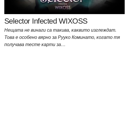
Selector Infected WIXOSS
Нещата не винаги са такива, каквито изглеждат.
Това е особено вярно за Рууко Коминато, когато тя
получава тесте карти за…