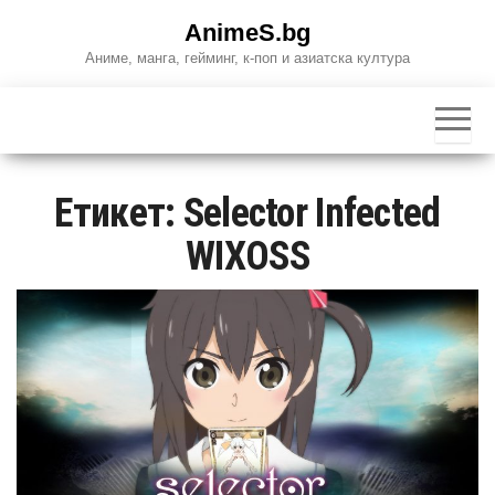
Skip
AnimeS.bg
to
Аниме, манга, гейминг, к-поп и азиатска култура
the
content
Етикет:
Selector Infected
WIXOSS