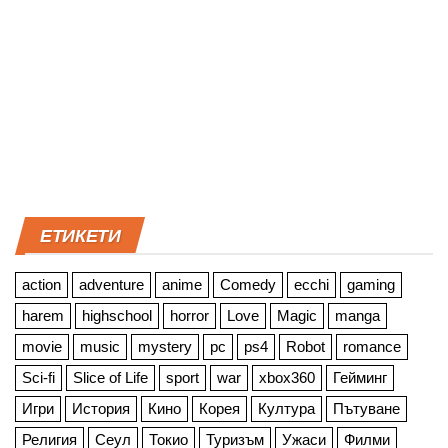
ЕТИКЕТИ
action
adventure
anime
Comedy
ecchi
gaming
harem
highschool
horror
Love
Magic
manga
movie
music
mystery
pc
ps4
Robot
romance
Sci-fi
Slice of Life
sport
war
xbox360
Гейминг
Игри
История
Кино
Корея
Култура
Пътуване
Религия
Сеул
Токио
Туризъм
Ужаси
Филми