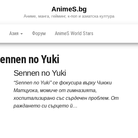
AnimeS.bg
Аниме, манга, гейминг, к-поп и азиатска култура
Азия
Форум
AnimeS World Stars
ennen no Yuki
Sennen no Yuki
“Sennen no Yuki” се фокусира върху Чиюки
Матцуока, момиче от гимназията,
хоспитализирано със сърдечен проблем. От
раждането си сърцето й…