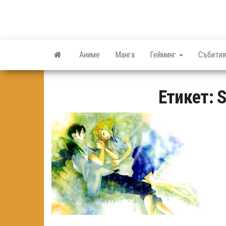
Skip
to
the
content
Аниме
Манга
Гейминг
Събития
Етикет:
S