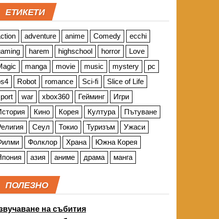
ЕТИКЕТИ
ction
adventure
anime
Comedy
ecchi
gaming
harem
highschool
horror
Love
Magic
manga
movie
music
mystery
pc
ps4
Robot
romance
Sci-fi
Slice of Life
port
war
xbox360
Гейминг
Игри
История
Кино
Корея
Култура
Пътуване
Религия
Сеул
Токио
Туризъм
Ужаси
Филми
Фолклор
Храна
Южна Корея
Япония
азия
аниме
драма
манга
ПОЛЕЗНО
звучаване на събития