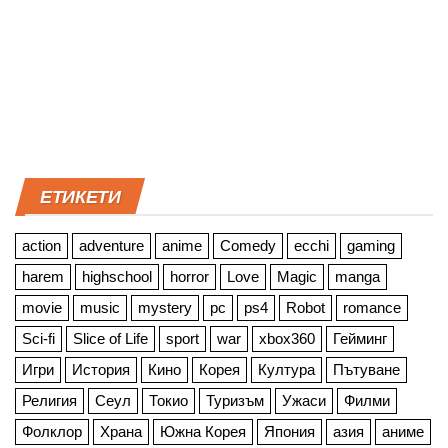
ЕТИКЕТИ
action
adventure
anime
Comedy
ecchi
gaming
harem
highschool
horror
Love
Magic
manga
movie
music
mystery
pc
ps4
Robot
romance
Sci-fi
Slice of Life
sport
war
xbox360
Гейминг
Игри
История
Кино
Корея
Култура
Пътуване
Религия
Сеул
Токио
Туризъм
Ужаси
Филми
Фолклор
Храна
Южна Корея
Япония
азия
аниме