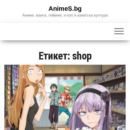
Skip
AnimeS.bg
to
Аниме, манга, гейминг, к-поп и азиатска култура
the
content
Етикет:
shop