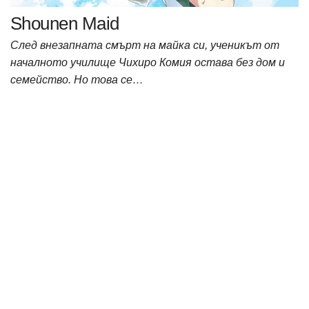
Shounen Maid
След внезапната смърт на майка си, ученикът от
началното училище Чихиро Комия остава без дом и
семейство. Но това се…