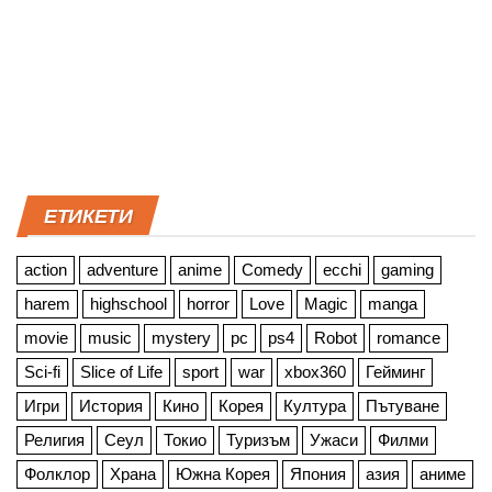
ЕТИКЕТИ
action
adventure
anime
Comedy
ecchi
gaming
harem
highschool
horror
Love
Magic
manga
movie
music
mystery
pc
ps4
Robot
romance
Sci-fi
Slice of Life
sport
war
xbox360
Гейминг
Игри
История
Кино
Корея
Култура
Пътуване
Религия
Сеул
Токио
Туризъм
Ужаси
Филми
Фолклор
Храна
Южна Корея
Япония
азия
аниме