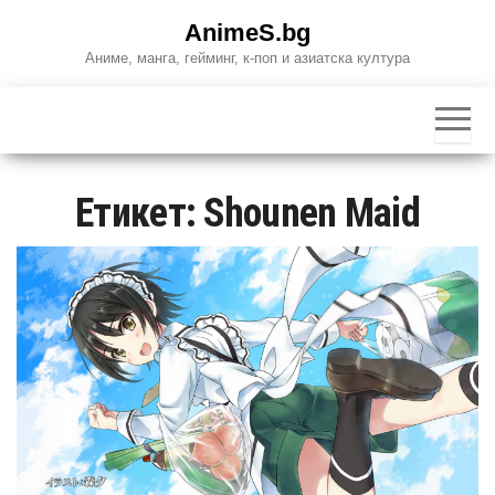
Skip
AnimeS.bg
to
Аниме, манга, гейминг, к-поп и азиатска култура
the
content
Етикет:
Shounen Maid