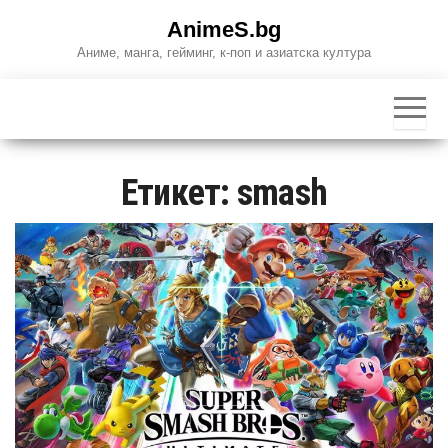
Skip
AnimeS.bg
to
Аниме, манга, гейминг, к-поп и азиатска култура
the
content
Етикет:
smash