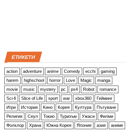
ЕТИКЕТИ
action
adventure
anime
Comedy
ecchi
gaming
harem
highschool
horror
Love
Magic
manga
movie
music
mystery
pc
ps4
Robot
romance
Sci-fi
Slice of Life
sport
war
xbox360
Гейминг
Игри
История
Кино
Корея
Култура
Пътуване
Религия
Сеул
Токио
Туризъм
Ужаси
Филми
Фолклор
Храна
Южна Корея
Япония
азия
аниме