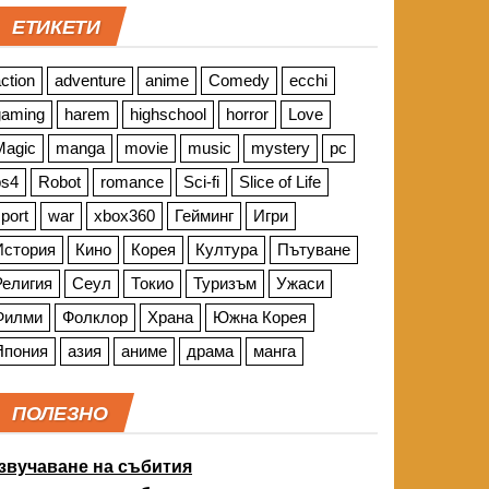
ЕТИКЕТИ
ction
adventure
anime
Comedy
ecchi
gaming
harem
highschool
horror
Love
Magic
manga
movie
music
mystery
pc
ps4
Robot
romance
Sci-fi
Slice of Life
port
war
xbox360
Гейминг
Игри
История
Кино
Корея
Култура
Пътуване
Религия
Сеул
Токио
Туризъм
Ужаси
Филми
Фолклор
Храна
Южна Корея
Япония
азия
аниме
драма
манга
ПОЛЕЗНО
звучаване на събития