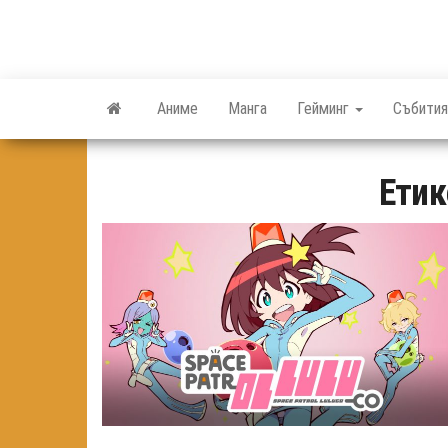
Skip
to
the
content
Аниме
Манга
Гейминг
Събития
Етик