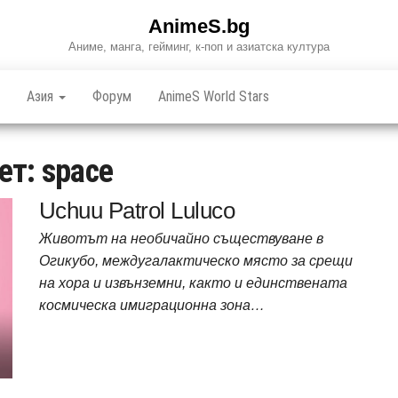
AnimeS.bg
Аниме, манга, гейминг, к-поп и азиатска култура
Азия
Форум
AnimeS World Stars
ет:
space
Uchuu Patrol Luluco
Животът на необичайно съществуване в
Огикубо, междугалактическо място за срещи
на хора и извънземни, както и единствената
космическа имиграционна зона…