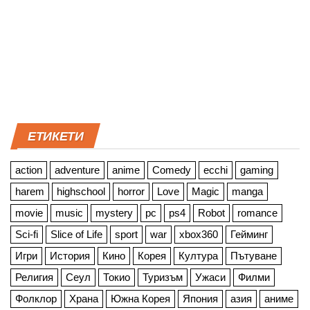
ЕТИКЕТИ
action
adventure
anime
Comedy
ecchi
gaming
harem
highschool
horror
Love
Magic
manga
movie
music
mystery
pc
ps4
Robot
romance
Sci-fi
Slice of Life
sport
war
xbox360
Гейминг
Игри
История
Кино
Корея
Култура
Пътуване
Религия
Сеул
Токио
Туризъм
Ужаси
Филми
Фолклор
Храна
Южна Корея
Япония
азия
аниме