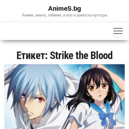
Skip
AnimeS.bg
to
Аниме, манга, гейминг, к-поп и азиатска култура
the
content
Етикет:
Strike the Blood