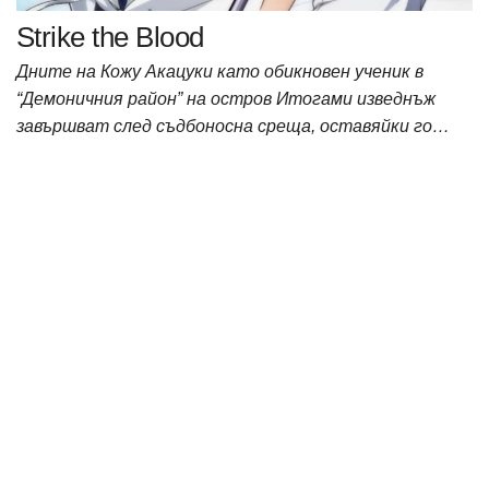
Strike the Blood
Дните на Кожу Акацуки като обикновен ученик в
“Демоничния район” на остров Итогами изведнъж
завършват след съдбоносна среща, оставяйки го…