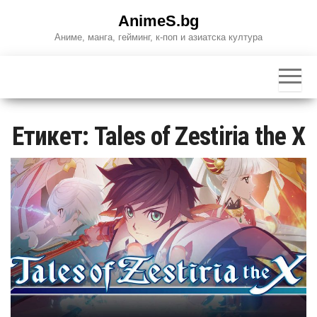
Skip
AnimeS.bg
to
Аниме, манга, гейминг, к-поп и азиатска култура
the
content
Етикет:
Tales of Zestiria the X