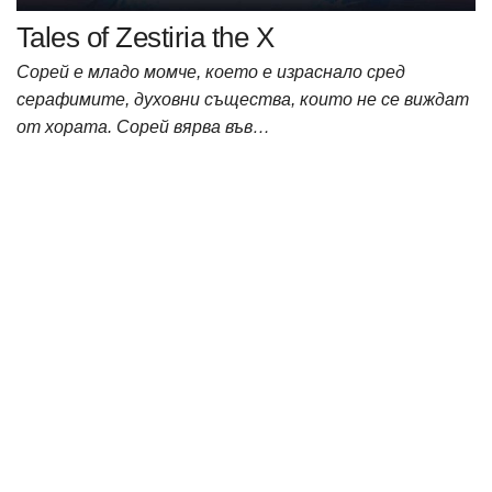
Tales of Zestiria the X
Сoрей е младо момче, което е израснало сред
серафимите, духовни същества, които не се виждат
от хората. Сoрей вярва във…