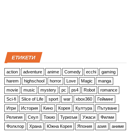
ЕТИКЕТИ
action
adventure
anime
Comedy
ecchi
gaming
harem
highschool
horror
Love
Magic
manga
movie
music
mystery
pc
ps4
Robot
romance
Sci-fi
Slice of Life
sport
war
xbox360
Гейминг
Игри
История
Кино
Корея
Култура
Пътуване
Религия
Сеул
Токио
Туризъм
Ужаси
Филми
Фолклор
Храна
Южна Корея
Япония
азия
аниме