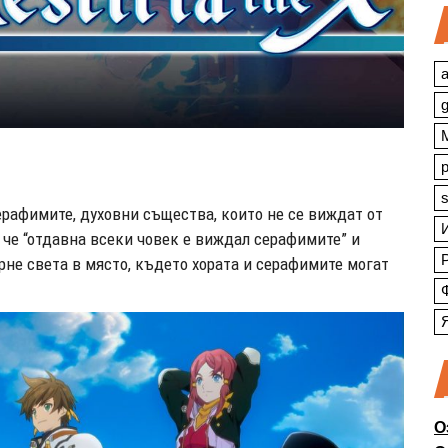
a
s
ерафимите, духовни същества, които не се виждат от
, че “отдавна всеки човек е виждал серафимите” и
рне света в място, където хората и серафимите могат
О