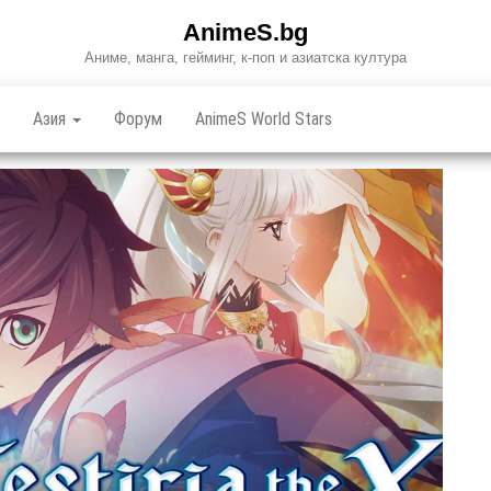
AnimeS.bg
Аниме, манга, гейминг, к-поп и азиатска култура
Азия
Форум
AnimeS World Stars