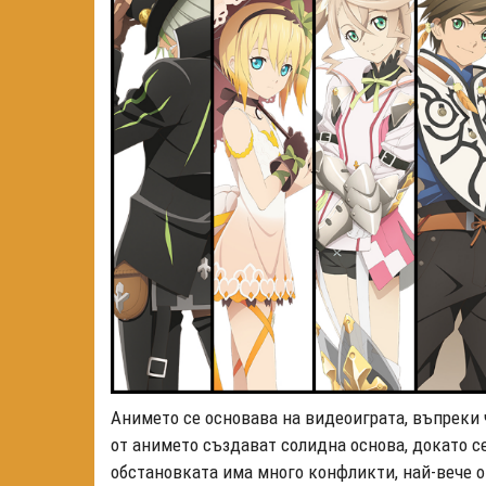
Анимето се основава на видеоиграта, въпреки
от анимето създават солидна основа, докато се
обстановката има много конфликти, най-вече о