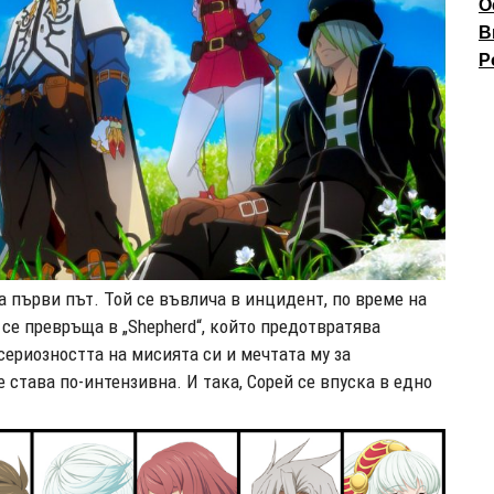
О
В
P
 първи път. Той се въвлича в инцидент, по време на
 се превръща в „Shepherd“, който предотвратява
сериозността на мисията си и мечтата му за
става по-интензивна. И така, Сoрей се впуска в едно