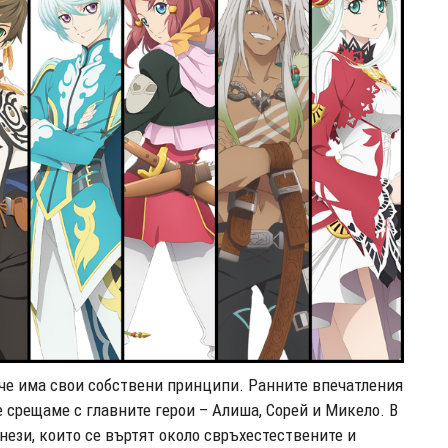
 че има свои собствени принципи. Ранните впечатления
 срещаме с главните герои – Алиша, Сoрей и Микело. В
нези, които се въртят около свръхестествените и