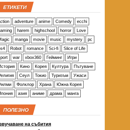
ЕТИКЕТИ
ction
adventure
anime
Comedy
ecchi
gaming
harem
highschool
horror
Love
Magic
manga
movie
music
mystery
pc
ps4
Robot
romance
Sci-fi
Slice of Life
port
war
xbox360
Гейминг
Игри
История
Кино
Корея
Култура
Пътуване
Религия
Сеул
Токио
Туризъм
Ужаси
Филми
Фолклор
Храна
Южна Корея
Япония
азия
аниме
драма
манга
ПОЛЕЗНО
звучаване на събития