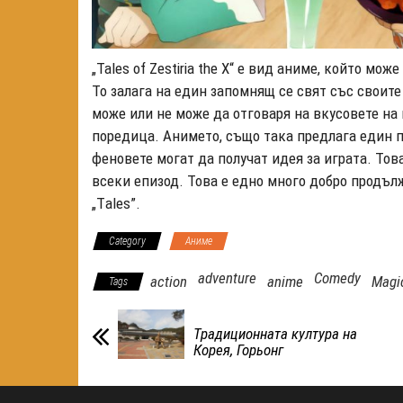
„Tales of Zestiria the X“ е вид аниме, който мо
То залага на един запомнящ се свят със своит
може или не може да отговаря на вкусовете на 
поредица. Анимето, също така предлага един пр
феновете могат да получат идея за играта. Тов
всеки епизод. Това е едно много добро продъл
„Тales”.
Category
Аниме
adventure
Comedy
action
anime
Magi
Tags
Традиционната култура на
Корея, Горьонг