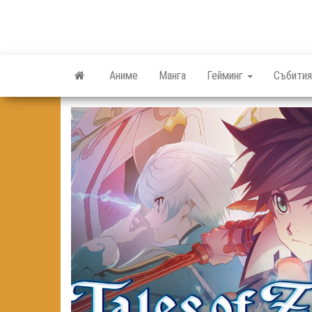
Skip
to
the
content
Аниме
Манга
Гейминг
Събития