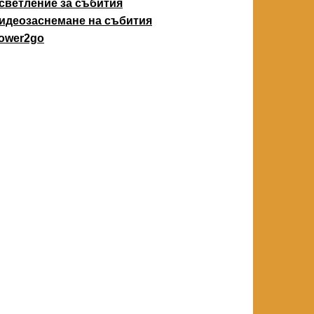
светление за събития
идеозаснемане на събития
ower2go