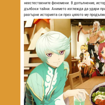
неестествените феномени. В допълнение, истор
дълбоки тайни. Анимето изглежда да удари пра
разгърне историята си през цялото му продълж