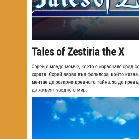
Tales of Zestiria the X
Сoрей е младо момче, което е израснало сред с
хората. Сoрей вярва във фолклора, който казва
мечтае да разкрие древната тайна, за да превъ
да живеят заедно в мир.