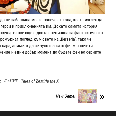
же да ви забавлява много повече от това, което изглежда.
е герои и приключенията им. Докато самата история
всеки, тя все още е доста специална за фантастичната
омъкнат поглед към света на „Berseria“, така че
а кара, анимето да се чувства като филм в почети
жение и един добър момент да бъдете фен на сериите
mystery
c
Tales of Zestiria the X
New Game!