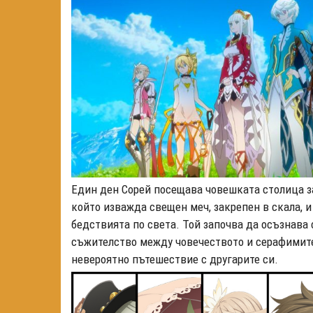
Един ден Сoрей посещава човешката столица за
който изважда свещен меч, закрепен в скала, и
бедствията по света. Той започва да осъзнава 
съжителство между човечеството и серафимите 
невероятно пътешествие с другарите си.