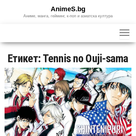
Skip
AnimeS.bg
to
Аниме, манга, гейминг, к-поп и азиатска култура
the
content
Етикет:
Tennis no Ouji-sama