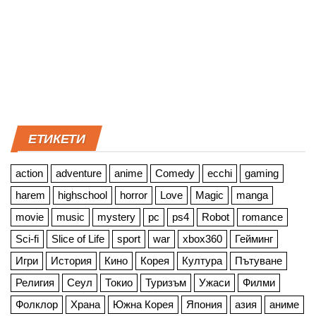
ЕТИКЕТИ
action
adventure
anime
Comedy
ecchi
gaming
harem
highschool
horror
Love
Magic
manga
movie
music
mystery
pc
ps4
Robot
romance
Sci-fi
Slice of Life
sport
war
xbox360
Гейминг
Игри
История
Кино
Корея
Култура
Пътуване
Религия
Сеул
Токио
Туризъм
Ужаси
Филми
Фолклор
Храна
Южна Корея
Япония
азия
аниме