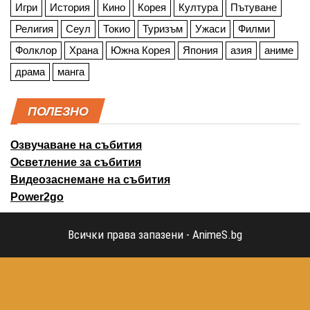
Игри
История
Кино
Корея
Култура
Пътуване
Религия
Сеул
Токио
Туризъм
Ужаси
Филми
Фолклор
Храна
Южна Корея
Япония
азия
аниме
драма
манга
ПОЛЕЗНО
Озвучаване на събития
Осветление за събития
Видеозаснемане на събития
Power2go
Всички права запазени - AnimeS.bg