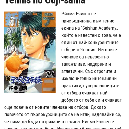
Tennis no Ouji-sama
Рйома Ечизен се
присъединява към тенис
екипа на “Seishun Academy:,
който е известен с това, че е
един от най-конкурентните
отбори в Япония. Неговите
членове са невероятно
талантливи, надарени и
атлетични. Със строгите и
изключително интензивни
практики, суперкласниците
от отбора очакват най-
доброто от себе си и очакват
още повече от новите членове на отбора. Докато
повечето от първокурсниците са на игли, надявайки се,
че няма да бъдат отрязани от екипа, Рйома Ечизен е
уверен, хладен и събран. Някои дори биха казали, че той