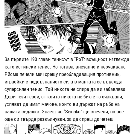
За първите 190 глави тенисът в “PoT: всъщност изглежда
като истински тенис. Но тогава, внезапно и неочаквано,
Рйома печели мач срещу преобладаващия противник,
играейки с подсъзнанието си, а в мангата се въвежда
суперсилен тенис. Той никога не спира да ви забавлява.
Дори тези герои, от които никога не бихте го очаквали,
успяват да имат мачо
ве, които ви държат на ръба на
вашата седалка. Знаеш, че “Seigaku” ще спечели, но все
още си твърде развълнуван, за да спреш да четеш.