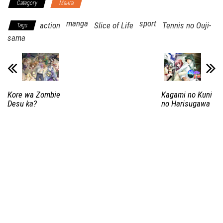
Category
Манга
manga
sport
action
Slice of Life
Tennis no Ouji-
Tags
sama
Kore wa Zombie
Kagami no Kuni
Desu ka?
no Harisugawa