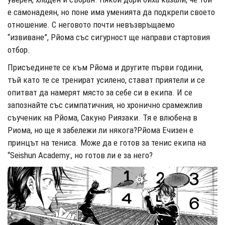
е самонадеян, но поне има уменията да подкрепи своето
отношение. С неговото почти невъзвръщаемо
“извиване”, Рйома със сигурност ще направи стартовия
отбор.
Присъединете се към Рйома и другите първи години,
тъй като те се тренират усилено, стават приятели и се
опитват да намерят място за себе си в екипа. И се
запознайте със симпатичния, но хронично срамежлив
съученик на Рйома, Сакуно Риязаки. Тя е влюбена в
Риома, но ще я забележи ли някога?Рйома Ечизен е
принцът на тениса. Може да е готов за тенис екипа на
“Seishun Academy:, но готов ли е за него?