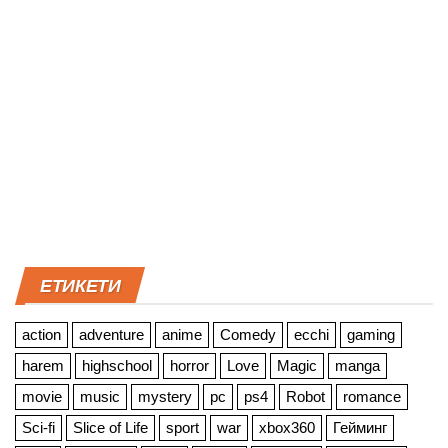
ЕТИКЕТИ
action
adventure
anime
Comedy
ecchi
gaming
harem
highschool
horror
Love
Magic
manga
movie
music
mystery
pc
ps4
Robot
romance
Sci-fi
Slice of Life
sport
war
xbox360
Гейминг