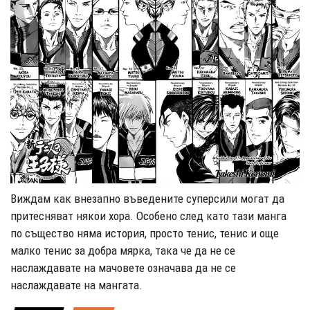
Виждам как внезапно въведените суперсили могат да
притесняват някои хора. Особено след като тази манга
по същество няма история, просто тенис, тенис и още
малко тенис за добра мярка, така че да не се
наслаждавате на мачовете означава да не се
наслаждавате на мангата.