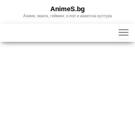
Skip
AnimeS.bg
to
Аниме, манга, гейминг, к-поп и азиатска култура
the
content