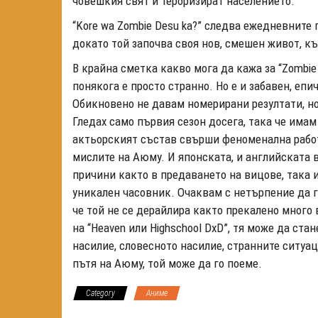
човешкия свят и тероризират населението.
“Kore wa Zombie Desu ka?” следва ежедневните
докато той започва своя нов, смешен живот, к
В крайна сметка какво мога да кажа за “Zombie 
понякога е просто странно. Но е и забавен, еп
Обикновено не давам номерирани резултати, но
Гледах само първия сезон досега, така че имам
актьорският състав свърши феноменална работа
мислите на Аюму. И японската, и английската 
причини както в предаването на вицове, така и
уникален часовник. Очаквам с нетърпение да г
че той не се дерайлира както прекалено много 
на “Heaven или Highschool DxD”, тя може да ст
насилие, словесното насилие, странните ситуа
пътя на Аюму, той може да го поеме.
Category
Аниме