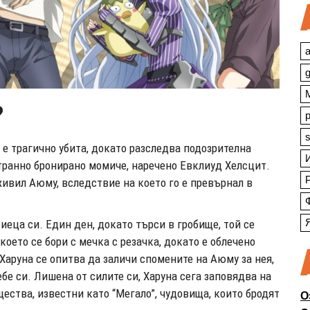
a
?
s
 е трагично убита, докато разследва подозрителна
транно бронирано момиче, наречено Евклиуд Хелсцит.
живил Аюму, вследствие на което го е превърнал в
иеца си. Един ден, докато търси в гробище, той се
което се бори с мечка с резачка, докато е облечено
Харуна се опитва да заличи спомените на Аюму за нея,
ебе си. Лишена от силите си, Харуна сега заповядва на
ества, известни като “Мегало”, чудовища, които бродят
О