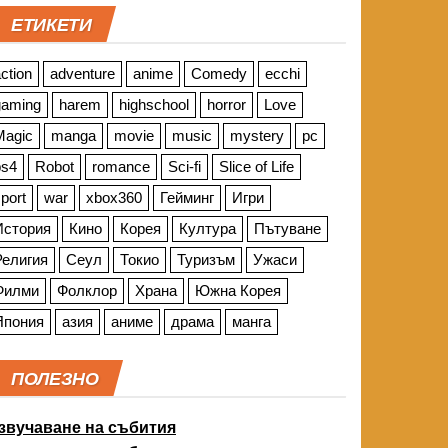
ЕТИКЕТИ
ction
adventure
anime
Comedy
ecchi
gaming
harem
highschool
horror
Love
Magic
manga
movie
music
mystery
pc
ps4
Robot
romance
Sci-fi
Slice of Life
port
war
xbox360
Гейминг
Игри
История
Кино
Корея
Култура
Пътуване
Религия
Сеул
Токио
Туризъм
Ужаси
Филми
Фолклор
Храна
Южна Корея
Япония
азия
аниме
драма
манга
ПОЛЕЗНО
звучаване на събития