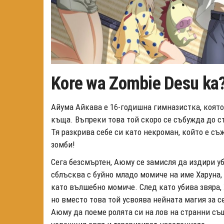
Kore wa Zombie Desu ka
Айума Айкава е 16-годишна гимназистка, която
къща. Въпреки това той скоро се събужда до с
Тя разкрива себе си като некроман, който е съ
зомби!
Сега безсмъртен, Аюму се замисля да издири уб
сблъсква с буйно младо момиче на име Харуна, 
като вълшебно момиче. След като убива звяра, 
но вместо това той усвоява нейната магия за с
Аюму да поеме ролята си на лов на странни същ