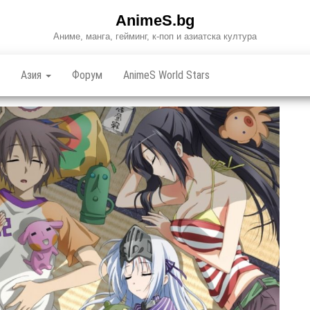
AnimeS.bg
Аниме, манга, гейминг, к-поп и азиатска култура
Азия
Форум
AnimeS World Stars