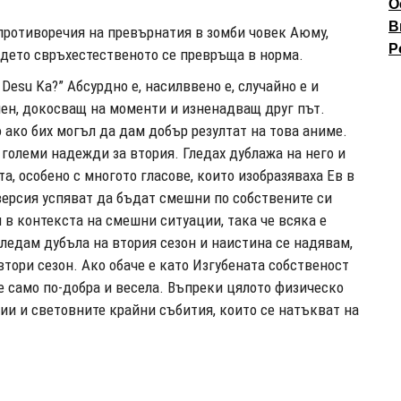
О
В
 противоречия на превърнатия в зомби човек Аюму,
P
ъдето свръхестественото се превръща в норма.
Desu Ka?” Абсурдно е, насилввено е, случайно е и
ичен, докосващ на моменти и изненадващ друг път.
 ако бих могъл да дам добър резултат на това аниме.
 големи надежди за втория. Гледах дублажа на него и
, особено с многото гласове, които изобразяваха Ев в
версия успяват да бъдат смешни по собствените си
 в контекста на смешни ситуации, така че всяка е
ледам дубъла на втория сезон и наистина се надявам,
втори сезон. Ако обаче е като Изгубената собственост
ане само по-добра и весела. Въпреки цялото физическо
ции и световните крайни събития, които се натъкват на