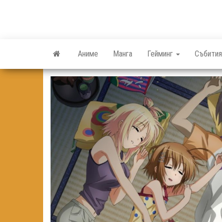
Skip
to
the
content
Аниме
Манга
Гейминг
Събития