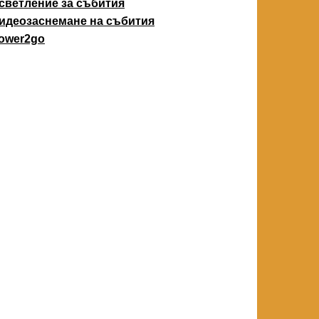
светление за събития
идеозаснемане на събития
ower2go