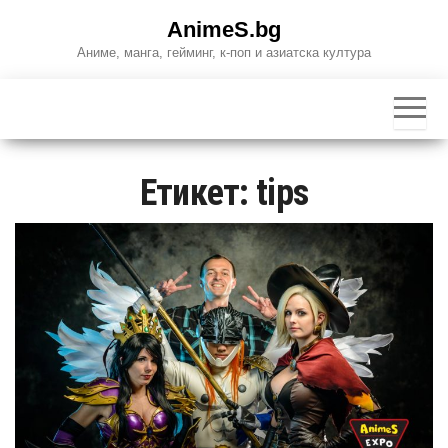
Skip
AnimeS.bg
to
Аниме, манга, гейминг, к-поп и азиатска култура
the
content
Етикет:
tips