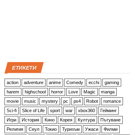
ЕТИКЕТИ
action
adventure
anime
Comedy
ecchi
gaming
harem
highschool
horror
Love
Magic
manga
movie
music
mystery
pc
ps4
Robot
romance
Sci-fi
Slice of Life
sport
war
xbox360
Гейминг
Игри
История
Кино
Корея
Култура
Пътуване
Религия
Сеул
Токио
Туризъм
Ужаси
Филми