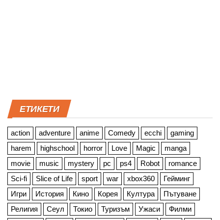
ЕТИКЕТИ
action
adventure
anime
Comedy
ecchi
gaming
harem
highschool
horror
Love
Magic
manga
movie
music
mystery
pc
ps4
Robot
romance
Sci-fi
Slice of Life
sport
war
xbox360
Гейминг
Игри
История
Кино
Корея
Култура
Пътуване
Религия
Сеул
Токио
Туризъм
Ужаси
Филми