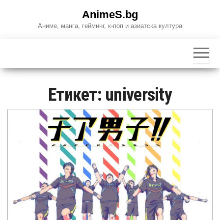
Skip
AnimeS.bg
to
Аниме, манга, гейминг, к-поп и азиатска култура
the
content
Етикет:
university