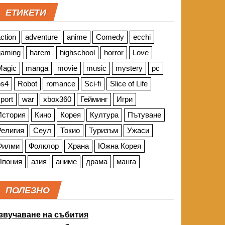
ЕТИКЕТИ
ction
adventure
anime
Comedy
ecchi
gaming
harem
highschool
horror
Love
Magic
manga
movie
music
mystery
pc
ps4
Robot
romance
Sci-fi
Slice of Life
port
war
xbox360
Гейминг
Игри
История
Кино
Корея
Култура
Пътуване
Религия
Сеул
Токио
Туризъм
Ужаси
Филми
Фолклор
Храна
Южна Корея
Япония
азия
аниме
драма
манга
ПОЛЕЗНО
звучаване на събития