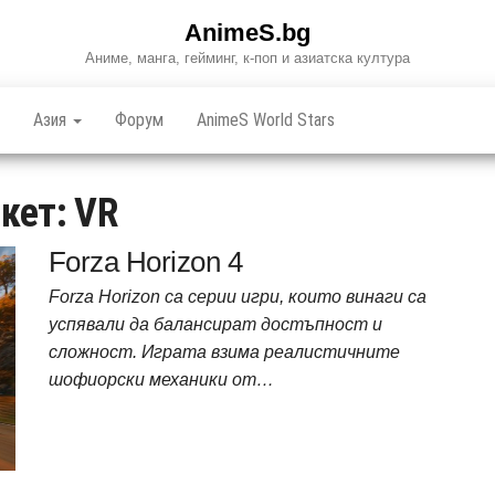
AnimeS.bg
Аниме, манга, гейминг, к-поп и азиатска култура
Азия
Форум
AnimeS World Stars
икет:
VR
Forza Horizon 4
Forza Horizon са серии игри, които винаги са
успявали да балансират дoстъпност и
сложност. Играта взима реалистичните
шофиорски механики от…