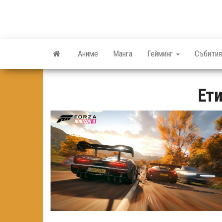
Skip
to
the
content
Аниме
Манга
Гейминг
Събития
Ет