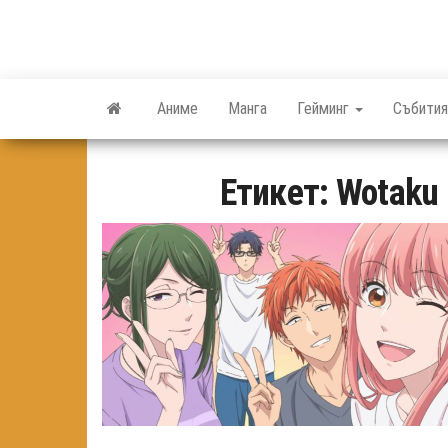
Skip
to
the
content
Аниме
Манга
Гейминг
Събития
Етикет:
Wotaku 