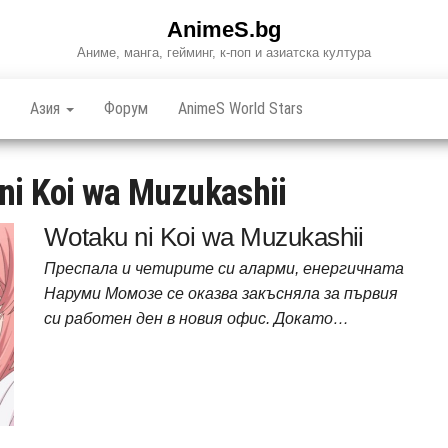
AnimeS.bg
Аниме, манга, гейминг, к-поп и азиатска култура
Азия
Форум
AnimeS World Stars
ni Koi wa Muzukashii
Wotaku ni Koi wa Muzukashii
Преспала и четирите си аларми, енергичната
Наруми Момозе се оказва закъсняла за първия
си работен ден в новия офис. Докато…