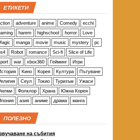
ЕТИКЕТИ
ction
adventure
anime
Comedy
ecchi
gaming
harem
highschool
horror
Love
Magic
manga
movie
music
mystery
pc
ps4
Robot
romance
Sci-fi
Slice of Life
port
war
xbox360
Гейминг
Игри
История
Кино
Корея
Култура
Пътуване
Религия
Сеул
Токио
Туризъм
Ужаси
Филми
Фолклор
Храна
Южна Корея
Япония
азия
аниме
драма
манга
ПОЛЕЗНО
звучаване на събития