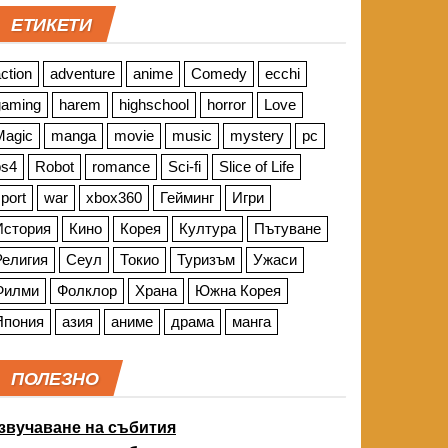
ЕТИКЕТИ
ction
adventure
anime
Comedy
ecchi
gaming
harem
highschool
horror
Love
Magic
manga
movie
music
mystery
pc
ps4
Robot
romance
Sci-fi
Slice of Life
port
war
xbox360
Гейминг
Игри
История
Кино
Корея
Култура
Пътуване
Религия
Сеул
Токио
Туризъм
Ужаси
Филми
Фолклор
Храна
Южна Корея
Япония
азия
аниме
драма
манга
ПОЛЕЗНО
звучаване на събития