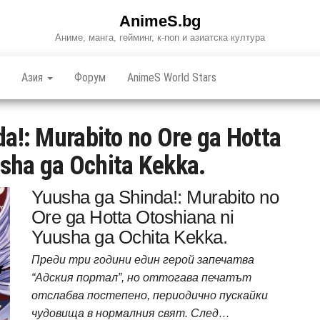
AnimeS.bg
Аниме, манга, гейминг, к-поп и азиатска култура
Азия
Форум
AnimeS World Stars
a!: Murabito no Ore ga Hotta
usha ga Ochita Kekka.
Yuusha ga Shinda!: Murabito no
Ore ga Hotta Otoshiana ni
Yuusha ga Ochita Kekka.
Преди три години един герой запечатва
“Адския портал”, но оттогава печатът
отслабва постепено, периодично пускайки
чудовища в нормалния свят. След…