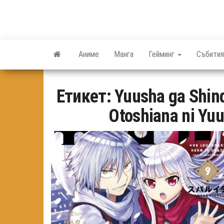
Skip
to
the
content
Аниме
Манга
Гейминг
Събития
Етикет:
Yuusha ga Shind
Otoshiana ni Yu