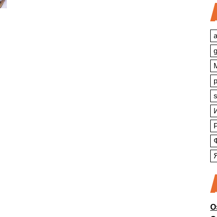
a
s
О