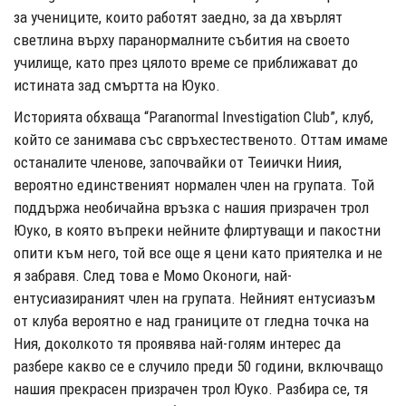
за учениците, които работят заедно, за да хвърлят
светлина върху паранормалните събития на своето
училище, като през цялото време се приближават до
истината зад смъртта на Юуко.
Историята обхваща “Paranormal Investigation Club”, клуб,
който се занимава със свръхестественото. Оттам имаме
останалите членове, започвайки от Теиички Ниия,
вероятно единственият нормален член на групата. Той
поддържа необичайна връзка с нашия призрачен трол
Юуко, в която въпреки нейните флиртуващи и пакостни
опити към него, той все още я цени като приятелка и не
я забравя. След това е Момо Оконоги, най-
ентусиазираният член на групата. Нейният ентусиазъм
от клуба вероятно е над границите от гледна точка на
Ния, доколкото тя проявява най-голям интерес да
разбере какво се е случило преди 50 години, включващо
нашия прекрасен призрачен трол Юуко. Разбира се, тя