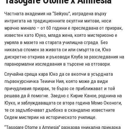
Tasogare Otome x Amnesia
Частната академия на “Seikyou”, изградена върху
интригата на традиционните окултни митове, носи
мрачно минало – от 60 години е преследвана от призрак,
известен като Юуко, млада жена, която мистериозно е
умряла в мазето на старата училищна сграда. Без
никакъв спомен за живота си или смъртта си, Юко
дискретно открива и ръководи Клуба за разследвания на
паранормални изследвания в търсене на отговори.
Случайна среща кара Юко да се вкопчи в усърдната
първокурсничка Теиичи Ния, която може да види
причудливия призрак, те бързо се приближават и той
решава да й помогне. Заедно с Кирие Каное, роднина на
Юуко, и заблуждаващата се втора година Момо Оконоги,
те се задълбочават дълбоко в скандално известните
Седем мистерии на историческото училище.
“Tasogare Otome x Amnesia” разказва уникална приказка