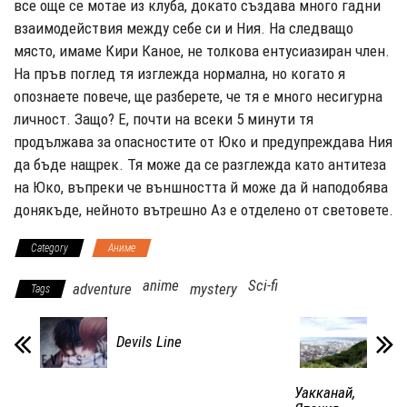
все още се мотае из клуба, докато създава много гадни
взаимодействия между себе си и Ния. На следващо
място, имаме Кири Каное, не толкова ентусиазиран член.
На пръв поглед тя изглежда нормална, но когато я
опознаете повече, ще разберете, че тя е много несигурна
личност. Защо? Е, почти на всеки 5 минути тя
продължава за опасностите от Юко и предупреждава Ния
да бъде нащрек. Тя може да се разглежда като антитеза
на Юко, въпреки че външността й може да й наподобява
донякъде, нейното вътрешно Аз е отделено от световете.
Category
Аниме
anime
Sci-fi
adventure
mystery
Tags
Devils Line
Уакканай,