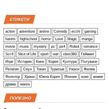
ЕТИКЕТИ
action
adventure
anime
Comedy
ecchi
gaming
harem
highschool
horror
Love
Magic
manga
movie
music
mystery
pc
ps4
Robot
romance
Sci-fi
Slice of Life
sport
war
xbox360
Гейминг
Игри
История
Кино
Корея
Култура
Пътуване
Религия
Сеул
Токио
Туризъм
Ужаси
Филми
Фолклор
Храна
Южна Корея
Япония
азия
аниме
драма
манга
ПОЛЕЗНО