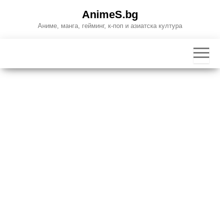
Skip
AnimeS.bg
to
Аниме, манга, гейминг, к-поп и азиатска култура
the
content