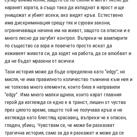
наранят хората, а също така да изпаднат в ярост и ще
унищожат и убият всеки, ако видят кръв. Естествено
има дискриминация срещу тях и сурови закони,
ограничаващи начина им на живот, защото са опасни и е
много лесно да загубят контрол. Въпреки че вампирите
по същество са хора и повечето просто искат да
изживеят живота си, да ходят на работа, да се влюбват и
да не бъдат мразени от всички.
Тази история може да бъде определена като “edgy”, но
мисля, че има правилното количество тъмнина към нея и
не толкова много елементи, които биха я направили
“edgy”. Има много малки щрихи, които карат главния
герой да изглежда се едно е в транст, лишен от чуства
през цялото време, защото той не получава кръв и не
изглежда като блестящ красавец, въпреки че е опасен,
гладен, убиец. Чувствам се, че може би разказват
трагична история, само за да я разкажат и може да се