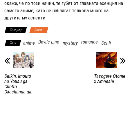
окаже, че по този начин, те губят от главната есенция на
самото аниме, като не наблягат толкова много на
другите му аспекти.
Category
Аниме
Devils Line
romance
anime
mystery
Sci-fi
Tags
Saikin, Imouto
Tasogare Otome
no Yousu ga
x Amnesia
Chotto
Okashiinda ga.