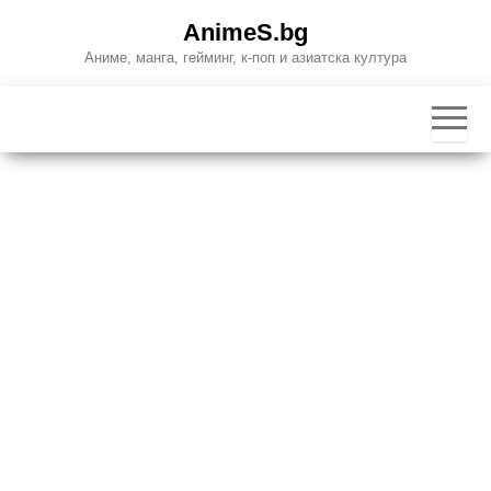
Skip
AnimeS.bg
to
Аниме, манга, гейминг, к-поп и азиатска култура
the
content