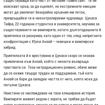
съществуващи като част от неговия тъмен свят. Те не
изискват кръв, за да оцелеят, но екстремните емоции
могат да увеличат безкрайно кръвния им поток,
превръщайки ги в неконтролируеми чудовища. Цукаса
Тайра, 22-годишна студентка в университета, научава за
съществуването на вампирите, когато дългогодишната й
приятелка се разкрива, като един от тях, след напрегната
конфронтация с Юуки Анзай – човешки и вампирски
хибрид.
Приятелката й е арестувана и Цукаса скоро се оказва
привлечена към Анзай, който с неохота възвръща
чувствата си. Този нетрадиционен романс, обаче може
да се окаже твърде труден за поддържане, тъй като
Анзай се бори да овладее частта от него, която иска да
погълне Цукаса.
Наистина се наслаждавах на тази клиширана история.
Вампирите живеят редом с хората, но трябва да бъдат
супер внимателни, защото са по-силни и могат лесно да