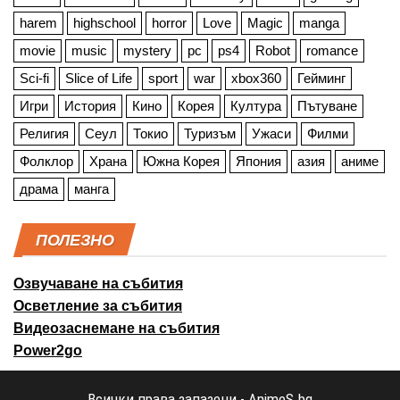
harem
highschool
horror
Love
Magic
manga
movie
music
mystery
pc
ps4
Robot
romance
Sci-fi
Slice of Life
sport
war
xbox360
Гейминг
Игри
История
Кино
Корея
Култура
Пътуване
Религия
Сеул
Токио
Туризъм
Ужаси
Филми
Фолклор
Храна
Южна Корея
Япония
азия
аниме
драма
манга
ПОЛЕЗНО
Озвучаване на събития
Осветление за събития
Видеозаснемане на събития
Power2go
Всички права запазени - AnimeS.bg