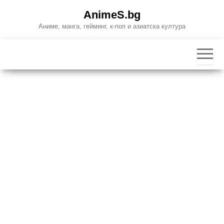
Skip
AnimeS.bg
to
Аниме, манга, гейминг, к-поп и азиатска култура
the
content