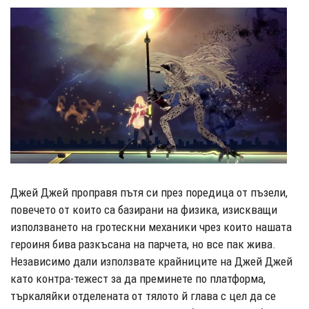
Джей Джей проправя пътя си през поредица от пъзели,
повечето от които са базирани на физика, изискващи
използването на гротескни механики чрез които нашата
героиня бива разкъсана на парчета, но все пак жива.
Независимо дали използвате крайниците на Джей Джей
като контра-тежест за да преминете по платформа,
търкаляйки отделената от тялото й глава с цел да се