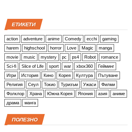
ЕТИКЕТИ
action
adventure
anime
Comedy
ecchi
gaming
harem
highschool
horror
Love
Magic
manga
movie
music
mystery
pc
ps4
Robot
romance
Sci-fi
Slice of Life
sport
war
xbox360
Гейминг
Игри
История
Кино
Корея
Култура
Пътуване
Религия
Сеул
Токио
Туризъм
Ужаси
Филми
Фолклор
Храна
Южна Корея
Япония
азия
аниме
драма
манга
ПОЛЕЗНО