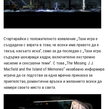
Стартирайки с положителното изявление „Тази игра е
създадена с вярата в това, че всеки има правото да е
такъв, какъвто иска“, само за да последва с „Тази игра
съдържа шокиращи кадри, включително екстремно
насилие и сексуални теми“. С това „The Missing: J.J.
Macfield and the Island of Memories“ незабавно информира
играча да се подготви за една мрачна приказка за
приятелство, романтични връзки и желанието всеки да
намери своето място в света.