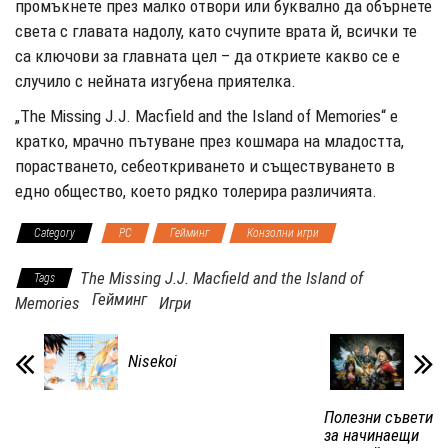
промъкнете през малко отвори или буквално да обърнете
света с главата надолу, като счупите врата й, всички те
са ключови за главната цел – да откриете какво се е
случило с нейната изгубена приятелка.
„The Missing J.J. Macfield and the Island of Memories“ е
кратко, мрачно пътуване през кошмара на младостта,
порастването, себеоткриването и съществуването в
едно общество, което рядко толерира различията.
Category
PC
Гейминг
Конзолни игри
The Missing J.J. Macfield and the Island of
Tags
Гейминг
Memories
Игри
Nisekoi
Полезни съвети
за начинаещи