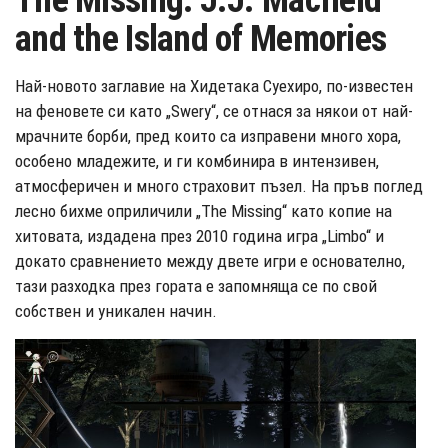
The Missing: J.J. Macfield
and the Island of Memories
Най-новото заглавие на Хидетака Суехиро, по-известен
на феновете си като „Swery“, се отнася за някои от най-
мрачните борби, пред които са изправени много хора,
особено младежите, и ги комбинира в интензивен,
атмосферичен и много страховит пъзел. На пръв поглед
лесно бихме оприличили „The Missing“ като копие на
хитовата, издадена през 2010 година игра „Limbo“ и
докато сравнението между двете игри е основателно,
тази разходка през гората е запомняща се по свой
собствен и уникален начин.