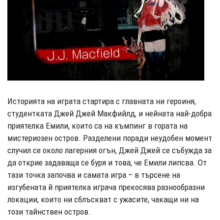
Историята на играта стартира с главната ни героиня,
студентката Джей Джей Макфийлд, и нейната най-добра
приятелка Емили, които са на къмпинг в гората на
мистериозен остров. Разделени поради неудобен момент
случил се около лагерния огън, Джей Джей се събужда за
да открие задаваща се буря и това, че Емили липсва. От
тази точка започва и самата игра – в търсене на
изгубената й приятелка играча прекосява разнообразни
локации, които ни сблъскват с ужасите, чакащи ни на
този тайнствен остров.