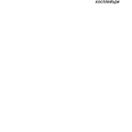
косплейъри