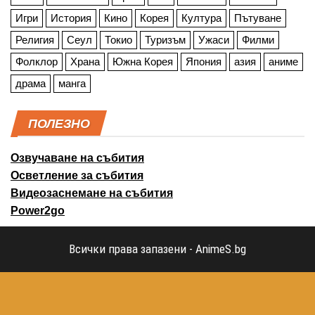
Игри
История
Кино
Корея
Култура
Пътуване
Религия
Сеул
Токио
Туризъм
Ужаси
Филми
Фолклор
Храна
Южна Корея
Япония
азия
аниме
драма
манга
ПОЛЕЗНО
Озвучаване на събития
Осветление за събития
Видеозаснемане на събития
Power2go
Всички права запазени - AnimeS.bg