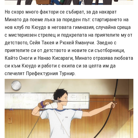
Но скоро много фактори се събират, за да накарат
Минато да поеме лъка за пореден път: стартирането на
нов клуб по Кюудо в неговата гимназия, случайна среща
с мистериозен стрелец и подкрепата на приятелите му от
детството, Сейя Такея и Рюхей Яманучи. Заедно с
приятелите си от детството и новите си съотборници,
Кайто Оноги и Нанао Кисараги, Минато отразява любовта
си към Кюудо и работи с екипа си за целта им да
спечелят Префектурния Турнир.