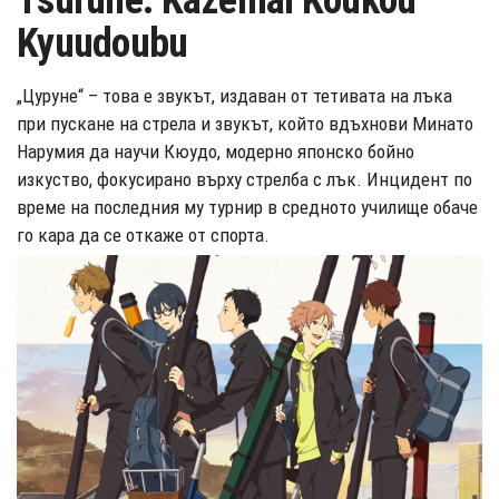
Tsurune: Kazemai Koukou
Kyuudoubu
„Цуруне“ – това е звукът, издаван от тетивата на лъка
при пускане на стрела и звукът, който вдъхнови Минато
Нарумия да научи Кюудо, модерно японско бойно
изкуство, фокусирано върху стрелба с лък. Инцидент по
време на последния му турнир в средното училище обаче
го кара да се откаже от спорта.