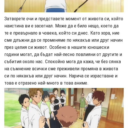
Затворете очи и представете момент от живота си, който
наистина ви е засегнал. Може да е било нещо, което да
те е превърнало в човека, който си днес. Като хора, ние
сме длъжни да се променяме по някакъв или друг начин
през целия си живот. Особено в нашите юношески
години могат, да бъдат най-лесно повлияни от другите и
събития около нас. Спокойно мога да кажа, че без сянка
на съмнение всички сме преживели промяна в живота
си по някакъв или друг начин. Нарича се израстване и
това е отразено най-много в това аниме.