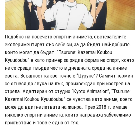
Подобно на повечето спортни анимета, състезателите
експериментират със себе си, за да бъдат най-добрите,
които могат да бъдат. “Tsurune: Kazemai Koukou
Kyuudoubu” е като пример за рядка форма на спорт, която
не се среща твърде често в днешната среда на аниме
света. Всъщност какво точно е “Цуруне”? Самият термин
се отнася до звука на лък, произвеждан при изстрел на
стрела. Адаптиран от студио “Kyoto Animation”, “Tsurune:
Kazemai Koukou Kyuudoubu” се чувства като аниме, което
може да вдигне летвата на жанра. През 2018 г. имаше
няколко спортни анимета, които направиха забележимо
присъствие и това е едно от тях.