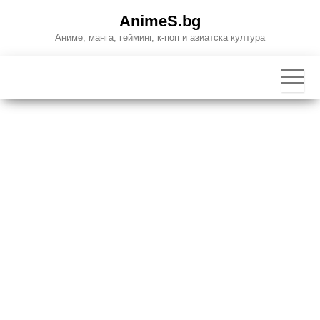
Skip
AnimeS.bg
to
Аниме, манга, гейминг, к-поп и азиатска култура
the
content