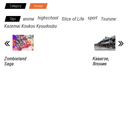
Category
Аниме
highschool
sport
anime
Slice of Life
Tsurune:
Tags
Kazemai Koukou Kyuudoubu
Zombieland
Кавагое,
Saga
Япония