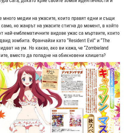
тура Сага, докато крие своите зомби идентичности и
де много медии на ужасите, които правят едни и същи
 само, но жанрът на ужасите стигна до момент, в който
от най-емблематичните видове ужас са мъртвите, които
вид зомбита. Франчайзи като “Resident Evil” и “The
идват на ум. Но какво, ако ви кажа, че “Zombieland
сите, вместо да попадне на обикновени клишета?