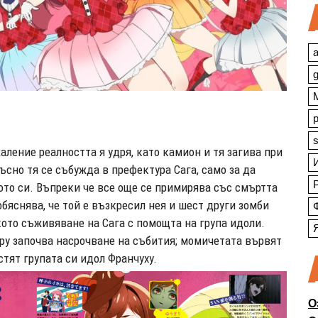
a
s
ление реалността я удря, като камион и тя загива при
сно тя се събужда в префектура Сага, само за да
ото си. Въпреки че все още се примирява със смъртта
обяснява, че той е възкресил нея и шест други зомби
ото съживяване на Сага с помощта на група идоли.
ру започва насрочване на събития; момичетата вървят
стят групата си идол Франчуху.
О