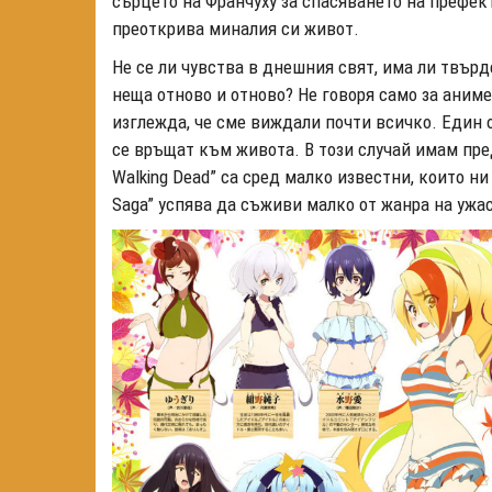
сърцето на Франчуху за спасяването на префек
преоткрива миналия си живот.
Не се ли чувства в днешния свят, има ли твър
неща отново и отново? Не говоря само за аниме
изглежда, че сме виждали почти всичко. Един 
се връщат към живота. В този случай имам пред
Walking Dead” са сред малко известни, които ни 
Saga” успява да съживи малко от жанра на ужа