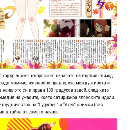
 е хорър аниме, въпреки че
началото на първия епизод
младо момиче, изправено пред криза между живота и
 началото си и прави 180 градусов завой, след като
медия на ужасите, която сатиризира японските идоли
ътрудничество на “Cygames” и “Avex” снимки (със
ме в тайна от самото начало.