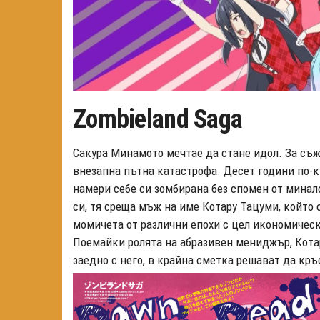
Zombieland Saga
Сакура Минамото мечтае да стане идол. За съжа
внезапна пътна катастрофа. Десет години по-къ
намери себе си зомбирана без спомен от минал
си, тя среща мъж на име Котару Тацуми, който 
момичета от различни епохи с цел икономическ
Поемайки ролята на абразивен мениджър, Кота
заедно с него, в крайна сметка решават да кръ