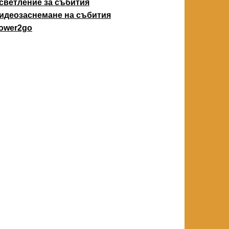
светление за събития
идеозаснемане на събития
ower2go