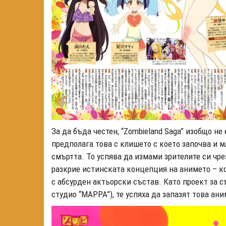
За да бъда честен, “Zombieland Saga” изобщо не
предполага това с клишето с което започва и 
смъртта. То успява да измами зрителите си чрез
разкрие истинската концепция на анимето – ко
с абсурден актьорски състав. Като проект за с
студио “MAPPA”), те успяха да запазят това ани