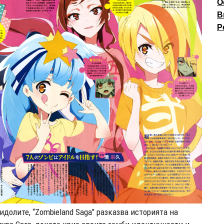
О
В
P
долите, “Zombieland Saga” разказва историята на