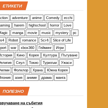
ЕТИКЕТИ
ction
adventure
anime
Comedy
ecchi
gaming
harem
highschool
horror
Love
Magic
manga
movie
music
mystery
pc
ps4
Robot
romance
Sci-fi
Slice of Life
port
war
xbox360
Гейминг
Игри
История
Кино
Корея
Култура
Пътуване
Религия
Сеул
Токио
Туризъм
Ужаси
Филми
Фолклор
Храна
Южна Корея
Япония
азия
аниме
драма
манга
ПОЛЕЗНО
звучаване на събития