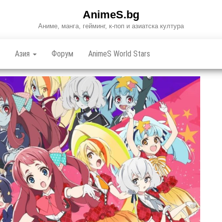
AnimeS.bg
Аниме, манга, гейминг, к-поп и азиатска култура
Азия
Форум
AnimeS World Stars