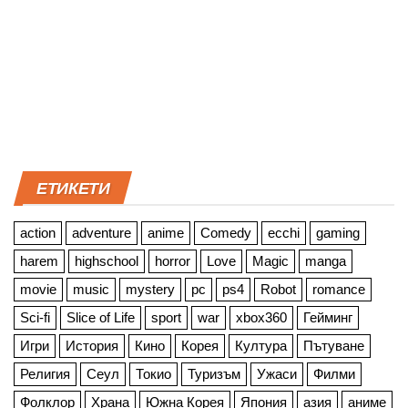
ЕТИКЕТИ
action
adventure
anime
Comedy
ecchi
gaming
harem
highschool
horror
Love
Magic
manga
movie
music
mystery
pc
ps4
Robot
romance
Sci-fi
Slice of Life
sport
war
xbox360
Гейминг
Игри
История
Кино
Корея
Култура
Пътуване
Религия
Сеул
Токио
Туризъм
Ужаси
Филми
Фолклор
Храна
Южна Корея
Япония
азия
аниме