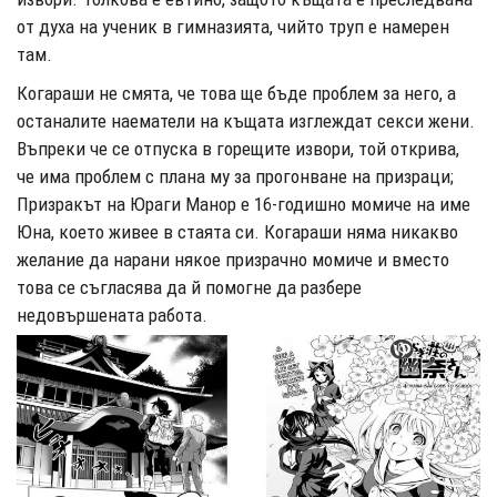
от духа на ученик в гимназията, чийто труп е намерен
там.
Когараши не смята, че това ще бъде проблем за него, а
останалите наематели на къщата изглеждат секси жени.
Въпреки че се отпуска в горещите извори, той открива,
че има проблем с плана му за прогонване на призраци;
Призракът на Юраги Манор е 16-годишно момиче на име
Юна, което живее в стаята си. Когараши няма никакво
желание да нарани някое призрачно момиче и вместо
това се съгласява да й помогне да разбере
недовършената работа.