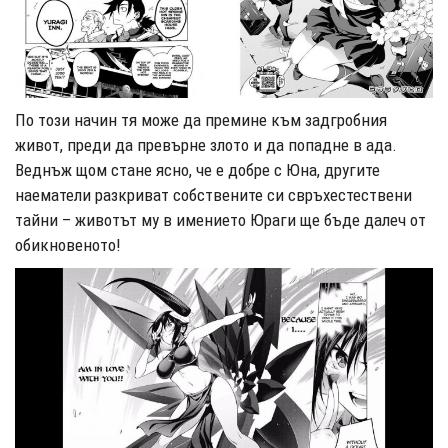
По този начин тя може да премине към задгробния
живот, преди да превърне злото и да попадне в ада.
Веднъж щом стане ясно, че е добре с Юна, другите
наематели разкриват собствените си свръхестествени
тайни – животът му в имението Юраги ще бъде далеч от
обикновеното!