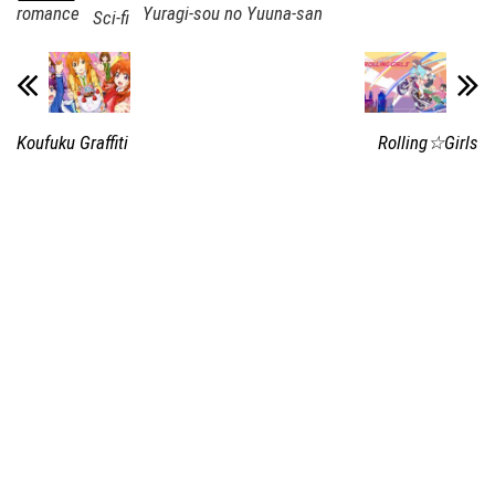
romance
Yuragi-sou no Yuuna-san
Sci-fi
Koufuku Graffiti
Rolling☆Girls