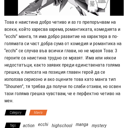
Това е наистина добро четиво и аз го препоръчвам на
всеки, който харесва харема, романтиката, комедията и
“ecchi” манга, тя има добро развитие на характера в по-
голямата си част добра сума от комедия и романтика на
“ecchi” се случва във всички глави, но не мразя Това: 3
героите са наистина трудно се мразят. Има или някои
недостатъци, както заявих преди единствената голяма
грешка, е липсата на позиция главен герой да се
използва сериозно и ако оцените това като манга тип
“Shounen”, тя трябва да получи по слаби отзиви, но освен
тази голяма грешка чувствам, че е перфектно четиво на
мен.
Category
Манга
ecchi
manga
action
highschool
mystery
Tags