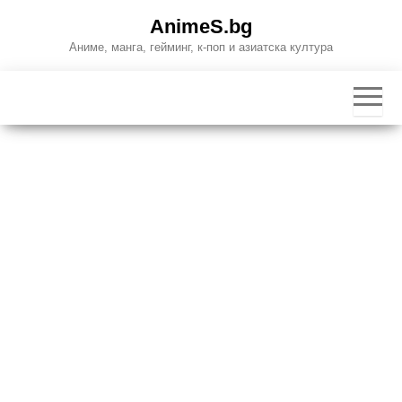
Skip
AnimeS.bg
to
Аниме, манга, гейминг, к-поп и азиатска култура
the
content