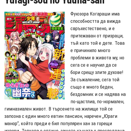
Yuragi-sou no Yuuna-san
Фуюзора Когараши има
способността да вижда
свръхестествено, и е
притежаван от призраци,
тъй като той е дете. Това
е причинило много
проблеми в живота му, но
сега се е научил да се
бори срещу злите духове!
За съжаление, сега той
също е много беден,
бездомник и се надява на
по-щастлив, по-нормален,
гимназиален живот. В търсенето на жилище той се
запозна с един много евтин пансион, наречен „Юраги
манор“, който преди е бил популярен хан за горещи
извори. Толкова е евтино, защото къщата е преследвана