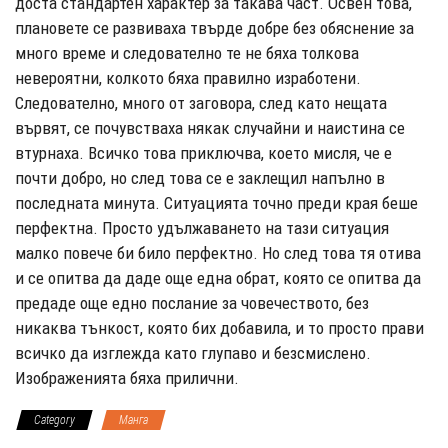
доста стандартен характер за такава част. Освен това,
плановете се развиваха твърде добре без обяснение за
много време и следователно те не бяха толкова
невероятни, колкото бяха правилно изработени.
Следователно, много от заговора, след като нещата
вървят, се почувстваха някак случайни и наистина се
втурнаха. Всичко това приключва, което мисля, че е
почти добро, но след това се е заклещил напълно в
последната минута. Ситуацията точно преди края беше
перфектна. Просто удължаването на тази ситуация
малко повече би било перфектно. Но след това тя отива
и се опитва да даде още една обрат, която се опитва да
предаде още едно послание за човечеството, без
никаква тънкост, която бих добавила, и то просто прави
всичко да изглежда като глупаво и безсмислено.
Изображенията бяха прилични.
Category
Манга