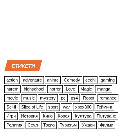
ЕТИКЕТИ
action
adventure
anime
Comedy
ecchi
gaming
harem
highschool
horror
Love
Magic
manga
movie
music
mystery
pc
ps4
Robot
romance
Sci-fi
Slice of Life
sport
war
xbox360
Гейминг
Игри
История
Кино
Корея
Култура
Пътуване
Религия
Сеул
Токио
Туризъм
Ужаси
Филми