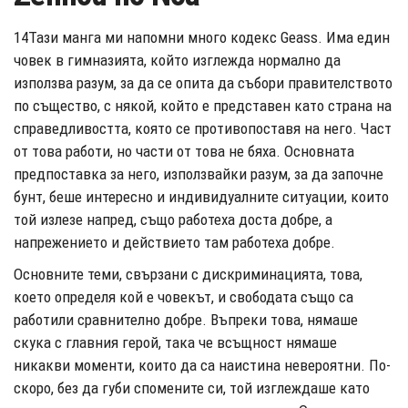
14Тази манга ми напомни много кодекс Geass. Има един
човек в гимназията, който изглежда нормално да
използва разум, за да се опита да събори правителството
по същество, с някой, който е представен като страна на
справедливостта, която се противопоставя на него. Част
от това работи, но части от това не бяха. Основната
предпоставка за него, използвайки разум, за да започне
бунт, беше интересно и индивидуалните ситуации, които
той излезе напред, също работеха доста добре, а
напрежението и действието там работеха добре.
Основните теми, свързани с дискриминацията, това,
което определя кой е човекът, и свободата също са
работили сравнително добре. Въпреки това, нямаше
скука с главния герой, така че всъщност нямаше
никакви моменти, които да са наистина невероятни. По-
скоро, без да губи спомените си, той изглеждаше като