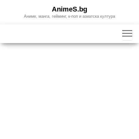
Skip
AnimeS.bg
to
Аниме, манга, гейминг, к-поп и азиатска култура
the
content