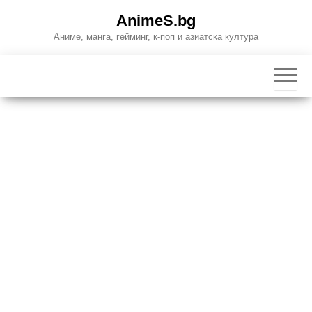
Skip
AnimeS.bg
to
Аниме, манга, гейминг, к-поп и азиатска култура
the
content