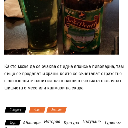
Както може да се очаква от една японска пивоварна, там
също се продават и храни, които се съчетават страхотно
с алкохолните напитки, като някои от ястията включват
шишчета с месо или калмари на скара.
Category
Азия
Япония
История
Пътуване
Абашири
Култура
Туризъм
Tags