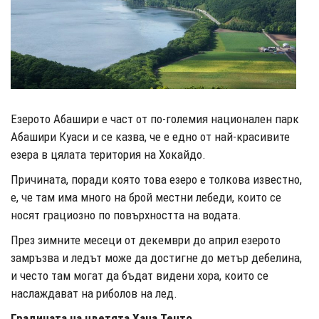
Езерото Абашири е част от по-големия национален парк
Абашири Куаси и се казва, че е едно от най-красивите
езера в цялата територия на Хокайдо.
Причината, поради която това езеро е толкова известно,
е, че там има много на брой местни лебеди, които се
носят грациозно по повърхността на водата.
През зимните месеци от декември до април езерото
замръзва и ледът може да достигне до метър дебелина,
и често там могат да бъдат видени хора, които се
наслаждават на риболов на лед.
Градината на цветята Хана Тенто