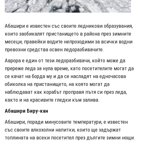
Абашири е известен със своите ледникови образувания,
които заобикалят пристанището в района през зимните
месеци, правейки водите непроходими за всички водни
превозни средства освен ледоразбивачите.
Аврора е един от тези ледоразбивачи, който може да
пререже леда за нула време, като посетителите могат да
се качат на борда му и да се насладят на едночасова
обиколка на пристанището, на която могат да
наблюдават как корабът проправя пътя си през леда,
както и на красивите гледки към залива.
Абашири Биру-кан
Абашири, поради минусовите температури, е известен
със своите алкохолни напитки, които ще задържат
топлината на всеки посетител през дългите зимни нощи.