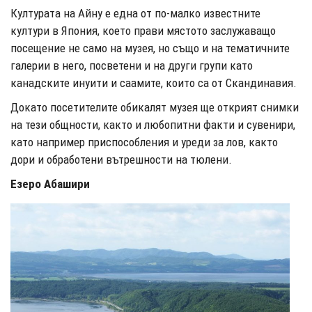
Културата на Айну е една от по-малко известните
култури в Япония, което прави мястото заслужаващо
посещение не само на музея, но също и на тематичните
галерии в него, посветени и на други групи като
канадските инуити и саамите, които са от Скандинавия.
Докато посетителите обикалят музея ще открият снимки
на тези общности, както и любопитни факти и сувенири,
като например приспособления и уреди за лов, както
дори и обработени вътрешности на тюлени.
Езеро Абашири