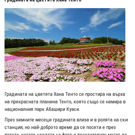
Градината на цветята Хана Тенто се простира на върха
на прекрасната планина Тенто, която също се намира в
националния парк Абашири Куаси.
През зимните месеци градината влиза и в ролята на ски
станция, но най-доброто време да се посети е през
лятото, когато цветята цъфтят и посетителите могат да