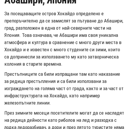
Абашири, Япония
За посещаващите остров Хокайдо определено е
препоръчително да се замислят за пътуване до Абашири,
град, разположен в една от най-северните части на
Япония. Това означава, че Абашири има своя уникална
атмосфера и култура в сравнение с много други места в
Хокайдо и е известен с много студените си зими, които
са допринесли за използването му като затворническа
колония в старите времена.
Престъпниците са били изпращани там като наказание
за редица престъпления и са били използвани за
изграждането на голяма част от града, както и за част от
инфраструктурата на Хокайдо, като например
железопътните линии.
През зимните месеци посетителите могат да се насладят
на редица дейности като риболов на лед и разходка с
лодка ледоразбивач, а дори и през лятото туристите няма