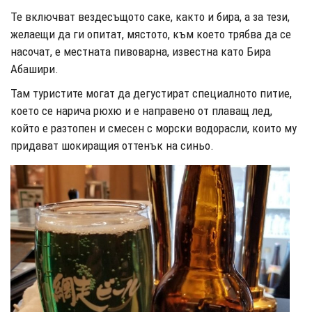
Те включват вездесъщото саке, както и бира, а за тези,
желаещи да ги опитат, мястото, към което трябва да се
насочат, е местната пивоварна, известна като Бира
Абашири.
Там туристите могат да дегустират специалното питие,
което се нарича рюхю и е направено от плаващ лед,
който е разтопен и смесен с морски водорасли, които му
придават шокиращия оттенък на синьо.