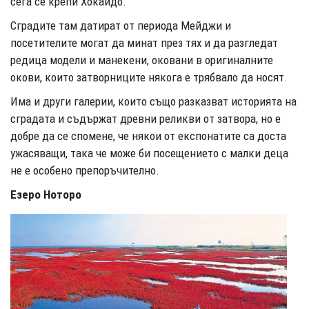
сега се крепи Хокайдо.
Сградите там датират от периода Мейджи и
посетителите могат да минат през тях и да разгледат
редица модели и манекени, оковани в оригиналните
окови, които затворниците някога е трябвало да носят.
Има и други галерии, които също разказват историята на
сградата и съдържат древни реликви от затвора, но е
добре да се спомене, че някои от експонатите са доста
ужасяващи, така че може би посещението с малки деца
не е особено препоръчително.
Езеро Ноторо