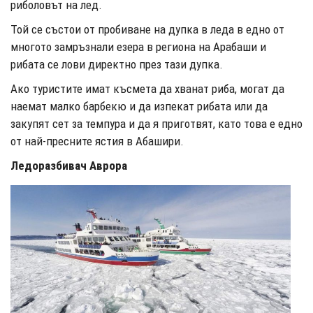
риболовът на лед.
Той се състои от пробиване на дупка в леда в едно от
многото замръзнали езера в региона на Арабаши и
рибата се лови директно през тази дупка.
Ако туристите имат късмета да хванат риба, могат да
наемат малко барбекю и да изпекат рибата или да
закупят сет за темпура и да я приготвят, като това е едно
от най-пресните ястия в Абашири.
Ледоразбивач Аврора