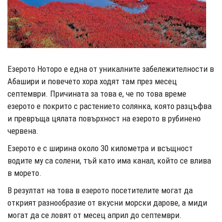
Езерото Ноторо е една от уникалните забележителности в
Абашири и повечето хора ходят там през месец
септември. Причината за това е, че по това време
езерото е покрито с растението солянка, която разцъфва
и превръща цялата повърхност на езерото в рубинено
червена.
Езерото е с ширина около 30 километра и всъщност
водите му са солени, тъй като има канал, който се влива
в морето.
В резултат на това в езерото посетителите могат да
открият разнообразие от вкусни морски дарове, а миди
могат да се ловят от месец април до септември.