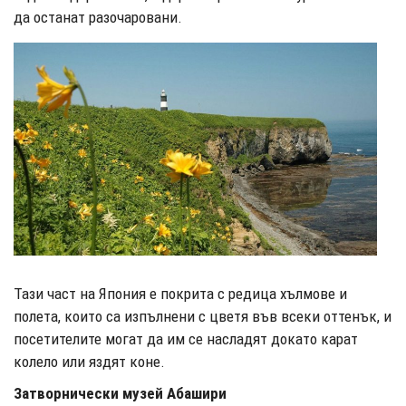
да останат разочаровани.
Тази част на Япония е покрита с редица хълмове и
полета, които са изпълнени с цветя във всеки оттенък, и
посетителите могат да им се насладят докато карат
колело или яздят коне.
Затворнически музей Абашири