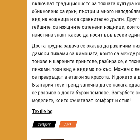
включват традиционното за тяхната култура к
обикновено са ярки, пъстри и много наподобяв
вид на нощница и са сравнително дълги. Друг 
гейшите, са изящните сатенени нощници, коит
наистина знаят какво да носят във всеки еди
Доста трудна задача се оказва да различим пи
дамски пижами са кимоната, които са между р
тонове и шарените принтове, разбира се, е тях
пижами, този вид е видимо по-къс. Можем с ле
се превръщат в еталон за красота. И докато в д
България този тренд започна да се налага едва
се развива с доста бързи темпове. Загърбете 
моделите, които съчетават комфорт и стил!
Textile.bg
Category
Азия