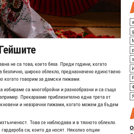
a
 Гейшите
s
вна не са това, което бяха. Преди години, когато
а безлично, широко облекло, предназначено единствено
ено когато говорим за дамски пижами.
да избираме са многобройни и разнообразни и са също
например. Прекарваме приблизително една трета от
бикновени и невзрачни пижами, когато можем да бъдем
изтънченост. Това се наблюдава и в тяхното облекло.
О
 гардероба си, които да носят. Няколко опции