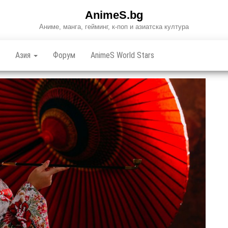
AnimeS.bg
Аниме, манга, гейминг, к-поп и азиатска култура
Азия
Форум
AnimeS World Stars