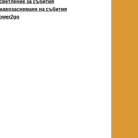
светление за събития
идеозаснемане на събития
ower2go