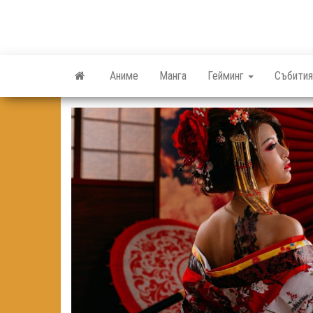
Skip
to
the
content
Аниме
Манга
Гейминг
Събития