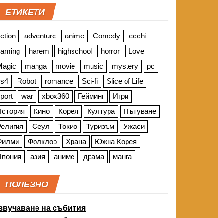
ЕТИКЕТИ
ction
adventure
anime
Comedy
ecchi
gaming
harem
highschool
horror
Love
Magic
manga
movie
music
mystery
pc
ps4
Robot
romance
Sci-fi
Slice of Life
port
war
xbox360
Гейминг
Игри
История
Кино
Корея
Култура
Пътуване
Религия
Сеул
Токио
Туризъм
Ужаси
Филми
Фолклор
Храна
Южна Корея
Япония
азия
аниме
драма
манга
ПОЛЕЗНО
звучаване на събития