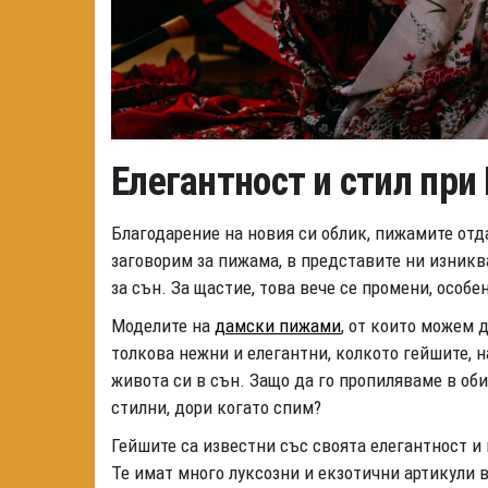
Елегантност и стил при
Благодарение на новия си облик, пижамите отда
заговорим за пижама, в представите ни изникв
за сън. За щастие, това вече се промени, особ
Моделите на
дамски пижами
, от които можем 
толкова нежни и елегантни, колкото гейшите, 
живота си в сън. Защо да го пропиляваме в о
стилни, дори когато спим?
Гейшите са известни със своята елегантност и 
Те имат много луксозни и екзотични артикули в