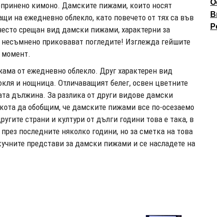
О
опринено кимоно. Дамските пижами, които носят
В
ащи на ежедневно облекло, като повечето от тях са във
P
често срещан вид дамски пижами, характерни за
о несъмнено приковават погледите! Изглежда гейшите
н момент.
жама от ежедневно облекло. Друг характерен вид
окля и нощница. Отличаващият белег, освен цветните
ната дължина. За разлика от други видове дамски
кота да обобщим, че дамските пижами все по-осезаемо
ругите страни и култури от дълги години това е така, в
 през последните няколко години, но за сметка на това
скучните представи за дамски пижами и се насладете на