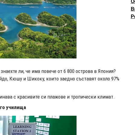
О
В
P
 знаехте ли, че има повече от 6 800 острова в Япония?
айдо, Кюшу и Шикоку, които заедно съставят около 97%
кинава с красивите си плажове и тропически климат.
ого училища