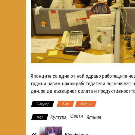
Японците са една от най-здраво работещите нац
години насам някои работодатели позволяват н
ден, за да възвърнат силата и продуктивността
Category
Азия
Япония
Факти
Култура
Япония
Tags
Bloodivores