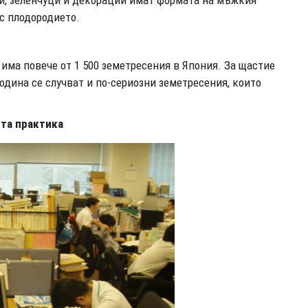
и, зеленчуци и декорации имат формата на мъжкия
с плодородието.
о има повече от 1 500 земетресения в Япония. За щастие
година се случват и по-сериозни земетресения, които
ста практика