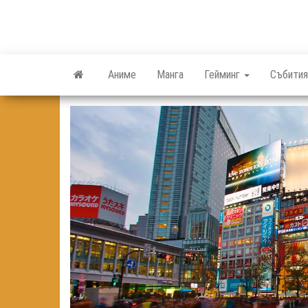
Skip
to
the
content
Аниме
Манга
Гейминг
Събития