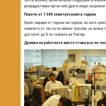
почти всичко, включително сладкиши и бонбон
репродуктивен орган или други неща свързани 
Повече от 1 500 земетресения в година
Броят варира от година на година, но като цял
повечето от тях са по-малки трусове, но всяка 
достигат до 8 по скалата на Рихтер.
Дрямка на работното място става все по-че