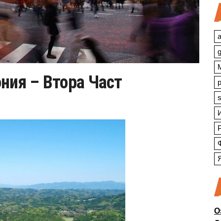
a
ния – Втора Част
s
О