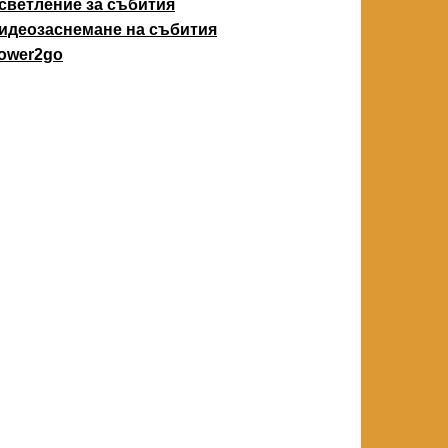
светление за събития
идеозаснемане на събития
ower2go