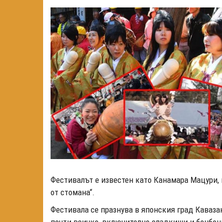
Фестивалът е известен като Канамара Мацури, 
от стомана“.
Фестивала се празнува в японския град Каваза