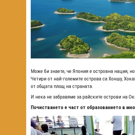
Може би знаете, че Япония е островна нация, но
Четири от най-големите острова са Хоншу, Хок
от общата площ на страната.
И нека не забравяме за райските острови на О
Почистването е част от образованието в мн