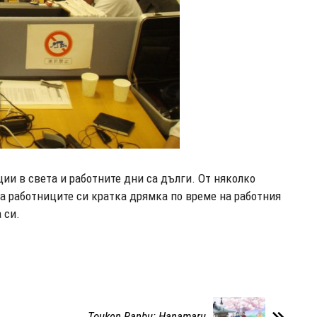
ии в света и работните дни са дълги. От няколко
а работниците си кратка дрямка по време на работния
 си.
Touken Ranbu: Hanamaru