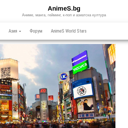
AnimeS.bg
Аниме, манга, гейминг, к-поп и азиатска култура
Азия
Форум
AnimeS World Stars