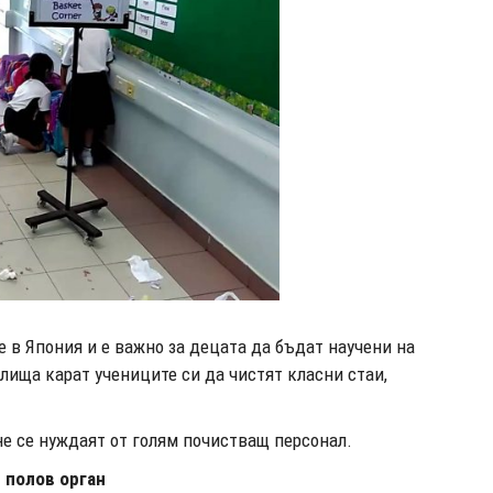
е в Япония и е важно за децата да бъдат научени на
лища карат учениците си да чистят класни стаи,
не се нуждаят от голям почистващ персонал.
 полов орган