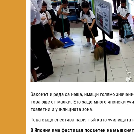
Законът и реда са неща, имащи голямо значени
това още от малки. Ето защо много японски учи
тоалетни и училищната зона.
Това също спестява пари, тъй като училищата 
В Япония има фестивал посветен на мъжкият