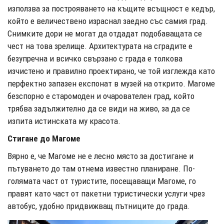
използва за построяването на къщите всъщност е кедър,
който е величествено израснал заедно със самия град.
Снимките дори не могат да отдадат подобаващата се
чест на това зрелище. Архитектурата на сградите е
безупречна и всичко свързано с града е толкова
изчистено и правилно проектирано, че той изглежда като
перфектно запазен експонат в музей на открито. Магоме
безспорно е старомоден и очарователен град, който
трябва задължително да се види на живо, за да се
изпита истинската му красота.
Стигане до Магоме
Вярно е, че Магоме не е лесно място за достигане и
пътуването до там отнема известно планиране. По-
голямата част от туристите, посещаващи Магоме, го
правят като част от пакетни туристически услуги чрез
автобус, удобно придвижващ пътниците до града.