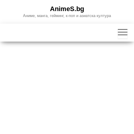
Skip
AnimeS.bg
to
Аниме, манга, гейминг, к-поп и азиатска култура
the
content