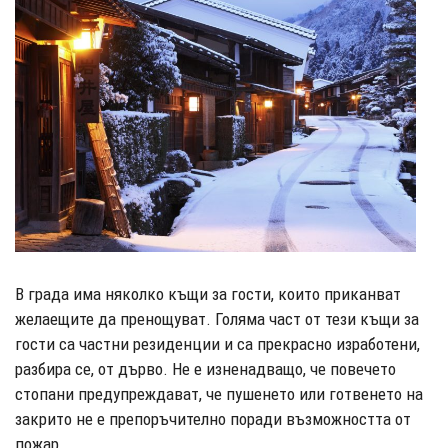
В града има няколко къщи за гости, които приканват
желаещите да пренощуват. Голяма част от тези къщи за
гости са частни резиденции и са прекрасно изработени,
разбира се, от дърво. Не е изненадващо, че повечето
стопани предупреждават, че пушенето или готвенето на
закрито не е препоръчително поради възможността от
пожар.