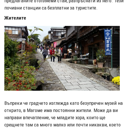
предлаганите отопляеми стаи, разпръснати из него. Тези
почивни станции са безплатни за туристите.
Жителите
Въпреки че градчето изглежда като безупречен музей на
открито, в Магоме има постоянни жители. Може да ви
направи впечатление, че младите хора, които ще
срещнете там са много малко или почти никакви, което