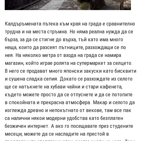
Калдъръмената пътека към края на града е сравнително
трудна и на места стръмна. Но няма реална нужда да се
бърза, за да се стигне до върха, тъй като има много
неща, които да разсеят пътниците, разхождащи се по
нея. На няколко метра от входа на града се намира
магазин, който играе ролята на супермаркет за селцето.
В него се продават много японски закуски като бисквити
и сушена сладка сепия. Докато се разхождате из селото
ще се натъкнете на хубави чайни и стари кафенета,
където можете просто да се отпуснете и да се потопите
в спокойната и прекрасна атмосфера. Макар и селото да
изглежда древно и непокътнато от векове, там все пак
са налични някои модерни удобства като безплатен
безжичен интернет. А ако го посещавате през студените
месеци, можете да се насладите на престой в