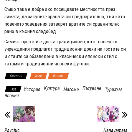
Също така е добре ако посещавате местността през
зимата, да закупите храната си предварително, тъй като
повечето заведения затварят вратите си сравнително
рано в късния следобед.
Самият престой е доста традиционен, като повечето
учреждения предлагат традиционни дрехи на гостите си
и стаите са обзаведени в класически японски стил с
татами и традиционни японски футони.
Category
Азия
Япония
Култура
Пътуване
История
Магоме
Туризъм
Tags
Япония
Psychic
Hanayamata