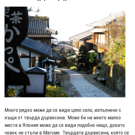
Много рядко може да се види цяло село, изпълнено с
къщи от твърда дървесина. Може би на много малко
места в Япония може да се види подобно нещо, докато
човек не стъпи в Магоме. Твърдата дървесина, която се