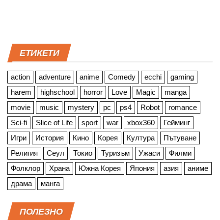
ЕТИКЕТИ
action
adventure
anime
Comedy
ecchi
gaming
harem
highschool
horror
Love
Magic
manga
movie
music
mystery
pc
ps4
Robot
romance
Sci-fi
Slice of Life
sport
war
xbox360
Гейминг
Игри
История
Кино
Корея
Култура
Пътуване
Религия
Сеул
Токио
Туризъм
Ужаси
Филми
Фолклор
Храна
Южна Корея
Япония
азия
аниме
драма
манга
ПОЛЕЗНО