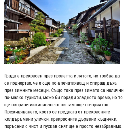
Града е прекрасен през пролетта и лятото, но трябва да
се подчертае, че е още по-впечатляващ и спиращ дъха
през зимните месеци. Също така през зимата са налични
по-малко туристи, може би поради хладното време, но то
ще направи изживяването ви там още по-приятно.
Преживяването, което се предлага от прекрасните
калдъръмени улички, прекрасните дървени къщички,
поръсени с чист и пухкав сняг ще е просто незабравимо.