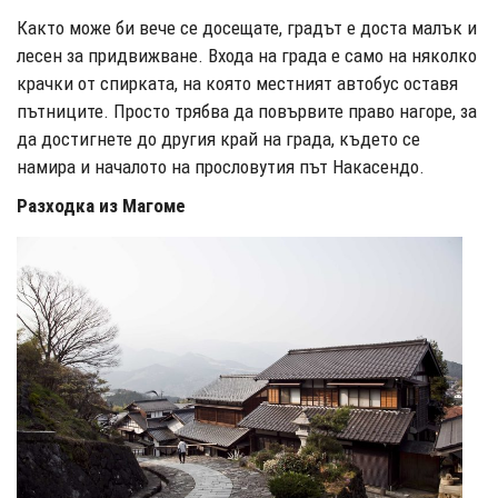
Както може би вече се досещате, градът е доста малък и
лесен за придвижване. Входа на града е само на няколко
крачки от спирката, на която местният автобус оставя
пътниците. Просто трябва да повървите право нагоре, за
да достигнете до другия край на града, където се
намира и началото на прословутия път Накасендо.
Разходка из Магоме