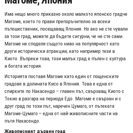
Магоме, Япония
Има нещо много приказно около малкото японско градче
Магоме, което го прави препоръчително за всеки
пътешественик, посещаващ Япония. Но ако не сте чували
за този град, можете да бъдете сигурни, че не сте сами.
Магоме не споделя същото ниво на популярност като
други исторически атракции, като например тези в
Киото. Въпреки това, този малък град е пълен с култура
и богата история.
Историята поставя Магоме като един от пощенските
градове в долината Кисо в Япония. Това е една от
спирките по Накасендо – главен път, свързващ Киото с
Токио в разгара на периода Едо. Магоме е свързан и с
друг град по този път, наречен Цумаго, от пътеката
Магоме-Цумаго – една от най-живописните части на
пътя Накасендо.
Живописният дървен град