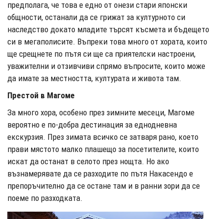
предполага, че това е едно от онези стари японски
общности, останали да се грижат за културното си
наследство докато младите търсят късмета и бъдещето
си в мегаполисите. Въпреки това много от хората, които
ще срещнете по пътя си ще са приятелски настроени,
уважителни и отзивчиви спрямо въпросите, които може
да имате за местността, културата и живота там.
Престой в Магоме
За много хора, особено през зимните месеци, Магоме
вероятно е по-добра дестинация за еднодневна
екскурзия. През зимата всичко се затваря рано, което
прави мястото малко плашещо за посетителите, които
искат да останат в селото през нощта. Но ако
възнамерявате да се разходите по пътя Накасендо е
препоръчително да се остане там и в ранни зори да се
поеме по разходката.