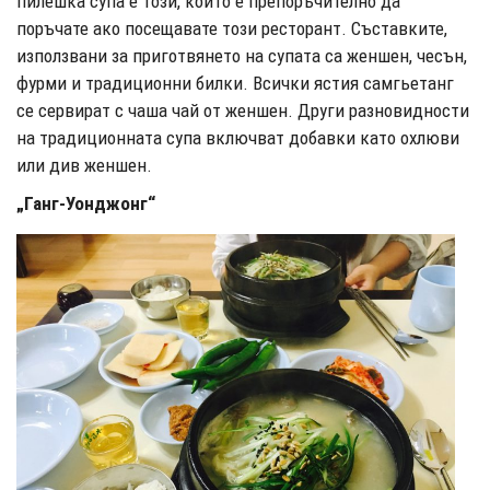
пилешка супа е този, който е препоръчително да
поръчате ако посещавате този ресторант. Съставките,
използвани за приготвянето на супата са женшен, чесън,
фурми и традиционни билки. Всички ястия самгьетанг
се сервират с чаша чай от женшен. Други разновидности
на традиционната супа включват добавки като охлюви
или див женшен.
„Ганг-Уонджонг“