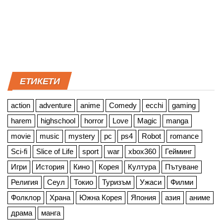
ЕТИКЕТИ
action
adventure
anime
Comedy
ecchi
gaming
harem
highschool
horror
Love
Magic
manga
movie
music
mystery
pc
ps4
Robot
romance
Sci-fi
Slice of Life
sport
war
xbox360
Гейминг
Игри
История
Кино
Корея
Култура
Пътуване
Религия
Сеул
Токио
Туризъм
Ужаси
Филми
Фолклор
Храна
Южна Корея
Япония
азия
аниме
драма
манга