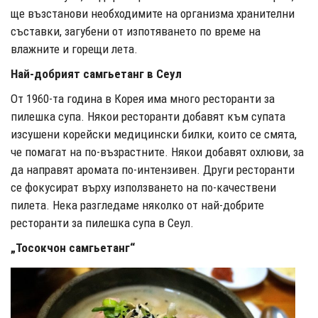
ще възстанови необходимите на организма хранителни
съставки, загубени от изпотяването по време на
влажните и горещи лета.
Най-добрият самгьетанг в Сеул
От 1960-та година в Корея има много ресторанти за
пилешка супа. Някои ресторанти добавят към супата
изсушени корейски медицински билки, които се смята,
че помагат на по-възрастните. Някои добавят охлюви, за
да направят аромата по-интензивен. Други ресторанти
се фокусират върху използването на по-качествени
пилета. Нека разгледаме няколко от най-добрите
ресторанти за пилешка супа в Сеул.
„Тосокчон самгьетанг“