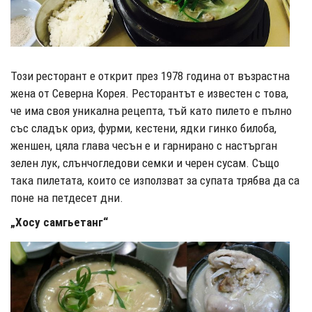
Този ресторант е открит през 1978 година от възрастна
жена от Северна Корея. Ресторантът е известен с това,
че има своя уникална рецепта, тъй като пилето е пълно
със сладък ориз, фурми, кестени, ядки гинко билоба,
женшен, цяла глава чесън е и гарнирано с настърган
зелен лук, слънчогледови семки и черен сусам. Също
така пилетата, които се използват за супата трябва да са
поне на петдесет дни.
„Хосу самгьетанг“