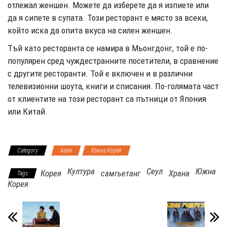
отлежал женшен. Можете да изберете да я изпиете или
да я сипете в супата. Този ресторант е място за всеки,
който иска да опита вкуса на силен женшен.
Тъй като ресторанта се намира в Мьонгдонг, той е по-
популярен сред чуждестранните посетители, в сравнение
с другите ресторанти. Той е включен и в различни
телевизионни шоута, книги и списания. По-голямата част
от клиентите на този ресторант са пътници от Япония
или Китай.
Category
Азия
Южна Корея
Култура
Сеул
Южна
Корея
самгьетанг
Храна
Tags
Корея