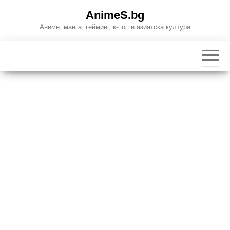
Skip
AnimeS.bg
to
Аниме, манга, гейминг, к-поп и азиатска култура
the
content