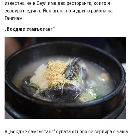
известна, че в Сеул има два ресторанта, които я
сервират, един в Йонгдънг-по и друг в района на
Гангнам.
„Бекдже самгьетанг“
В „Бекдже самгьетанг“ супата отново се сервира с чаша