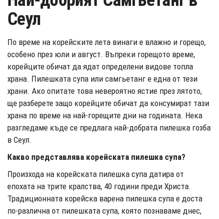
Най-добрият Самгьетанг в
Сеул
По време на корейските лета винаги е влажно и горещо,
особено през юли и август. Въпреки горещото време,
корейците обичат да ядaт определени видове топла
храна. Пилешката супа или самгьетанг е една от тези
храни. Ако опитате това невероятно ястие през лятото,
ще разберете защо корейците обичат да консумират тази
храна по време на най-горещите дни на годината. Нека
разгледаме къде се предлага най-добрата пилешка гозба
в Сеул.
Какво представлява корейската пилешка супа?
Произхода на корейската пилешка супа датира от
епохата на трите кралства, 40 години преди Христа.
Традиционната корейска варена пилешка супа е доста
по-различна от пилешката супа, която познаваме днес,