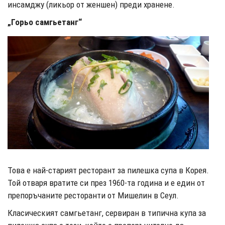
инсамджу (ликьор от женшен) преди хранене.
„Горьо самгьетанг“
Това е най-старият ресторант за пилешка супа в Корея.
Той отваря вратите си през 1960-та година и е един от
препоръчаните ресторанти от Мишелин в Сеул.
Класическият самгьетанг, сервиран в типична купа за