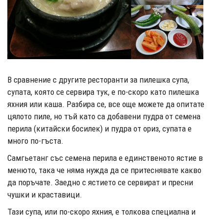
В сравнение с другите ресторанти за пилешка супа,
супата, която се сервира тук, е по-скоро като пилешка
яхния или каша. Разбира се, все още можете да опитате
цялото пиле, но тъй като са добавени пудра от семена
перила (китайски босилек) и пудра от ориз, супата е
много по-гъста.
Самгьетанг със семена перила е единственото ястие в
менюто, така че няма нужда да се притеснявате какво
да поръчате. Заедно с ястието се сервират и пресни
чушки и краставици.
Тази супа, или по-скоро яхния, е толкова специална и