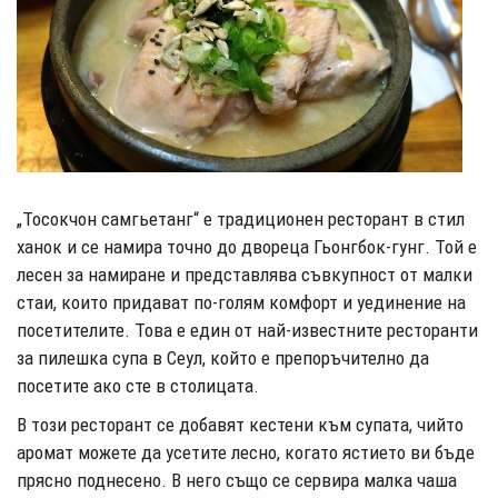
„Тосокчон самгьетанг“ е традиционен ресторант в стил
ханок и се намира точно до двореца Гьонгбок-гунг. Той е
лесен за намиране и представлява съвкупност от малки
стаи, които придават по-голям комфорт и уединение на
посетителите. Това е един от най-известните ресторанти
за пилешка супа в Сеул, който е препоръчително да
посетите ако сте в столицата.
В този ресторант се добавят кестени към супата, чийто
аромат можете да усетите лесно, когато ястието ви бъде
прясно поднесено. В него също се сервира малка чаша