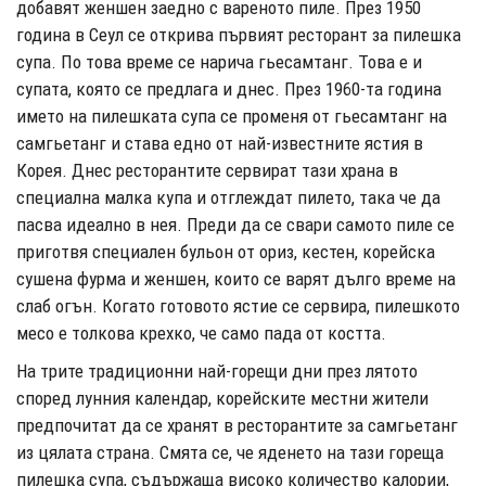
добавят женшен заедно с вареното пиле. През 1950
година в Сеул се открива първият ресторант за пилешка
супа. По това време се нарича гьесамтанг. Това е и
супата, която се предлага и днес. През 1960-та година
името на пилешката супа се променя от гьесамтанг на
самгьетанг и става едно от най-известните ястия в
Корея. Днес ресторантите сервират тази храна в
специална малка купа и отглеждат пилето, така че да
пасва идеално в нея. Преди да се свари самото пиле се
приготвя специален бульон от ориз, кестен, корейска
сушена фурма и женшен, които се варят дълго време на
слаб огън. Когато готовото ястие се сервира, пилешкото
месо е толкова крехко, че само пада от костта.
На трите традиционни най-горещи дни през лятото
според лунния календар, корейските местни жители
предпочитат да се хранят в ресторантите за самгьетанг
из цялата страна. Смята се, че яденето на тази гореща
пилешка супа, съдържаща високо количество калории,