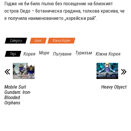
Годже не би било пълно без посещение на близкият
остров Оедо – ботаническа градина, толкова красива, че
е получила наименованието „корейски рай“.
Category
Азия
Южна Корея
Море
Туризъм
Корея
Пътуване
Южна Корея
Tags
Mobile Suit
Heavy Object
Gundam: Iron-
Blooded
Orphans