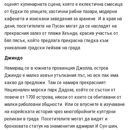
оценят кулинарната сцена, която е еклектична смесица
от будки по улиците, хаотични рибни пазари, модерни
кафенета и изискани заведения за хранене. И в края на
деня, посетителите на Пусан могат да се насладят на
прекрасния залез от плажа Хеънде, красив участък от
бял пясък, който предлага прекрасна гледка към
уникалния градски пейзаж на града.
Джиндо
Намиращ се в южната провинция Джолла, остров
Джиндо е малко извън утъпкания път, но все пак има
какво да предложи. Там се намира прекрасният
Национален морски парк Дадохе, който се състои от
повече от 1700 острова, някои от които са обитавани от
малки риболовни общности. Или се впуснете в изучаване
на корейската история чрез многобройните културни
реликви в града. Посетителите могат да видят и
бронзовата статуя на знаменития адмирал И Сун-шин,