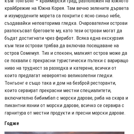
към Тонгьонг – крайморски град, разположен на южното
крайбрежие на Южна Корея. Там вечно зелените дървета
и изумрудените морета са покрити с ясно синьо небе,
създавайки неповторима гледка. Очарователни острови
разпокъсват бреговете му, като тези острови могат да
бъдат достигнати чрез ферибот. Всяка една екскурзия
към тези острови трябва да включва посещаване на
остров Сомемул. Тих и спокоен, малкият остров може да
се похвали с прекрасни туристически пътеки с вариращо
ниво на трудност за разходка и катерене, всички от
които предлагат невероятно великолепни гледки.
Тонгьонг е също така и дом на безброй ресторанти,
които сервират прекрасни местни специалитети,
включително бибимбап с морски дарове, риба на скара и
пикантни яхнии от морски дарове, всичко се сервира с
гарнитура от местни продукти и пресни морски дарове.
Годже