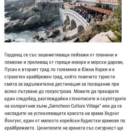
Гордеещ се със зашеметяващи пейзажи от планини и
плажове и преливащ от горещи извори и морски дарове,
Пусан е вторият град по големина в Южна Корея и е
страхотен крайбрежен град, който повечето туристи
смята за задължителна дестинация за посещение при
всяко пътуване до полуострова. Можете да прекарате
един следобед, разглеждайки стенописите и скулптурите
на колоритния хълм „Gamcheon Culture Village“ или да се
насладите на успокояващата красота на храма Хедонг
Йонгунг, един от малкото корейски будистки храмове по
крайбрежието. Ценителите на храната със сигурност ще