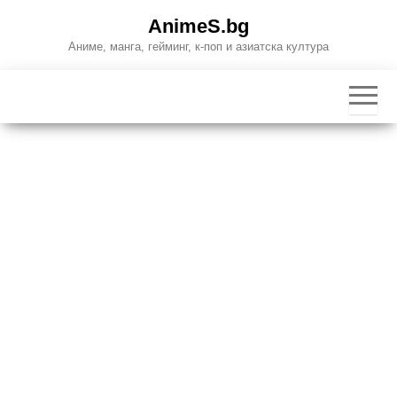
Skip
AnimeS.bg
to
Аниме, манга, гейминг, к-поп и азиатска култура
the
content