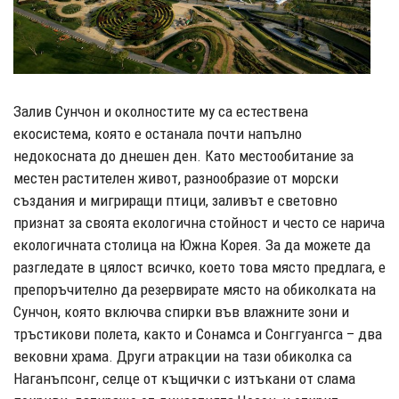
Залив Сунчон и околностите му са естествена
екосистема, която е останала почти напълно
недокосната до днешен ден. Като местообитание за
местен растителен живот, разнообразие от морски
създания и мигриращи птици, заливът е световно
признат за своята екологична стойност и често се нарича
екологичната столица на Южна Корея. За да можете да
разгледате в цялост всичко, което това място предлага, е
препоръчително да резервирате място на обиколката на
Сунчон, която включва спирки във влажните зони и
тръстикови полета, както и Сонамса и Сонггуангса – два
вековни храма. Други атракции на тази обиколка са
Наганъпсонг, селце от къщички с изтъкани от слама