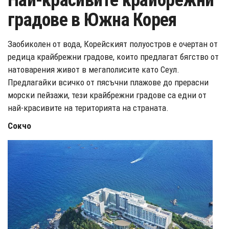
Най-красивите крайбрежни
градове в Южна Корея
Заобиколен от вода, Корейският полуостров е очертан от
редица крайбрежни градове, които предлагат бягство от
натоварения живот в мегаполисите като Сеул.
Предлагайки всичко от пясъчни плажове до прерасни
морски пейзажи, тези крайбрежни градове са едни от
най-красивите на територията на страната.
Сокчо