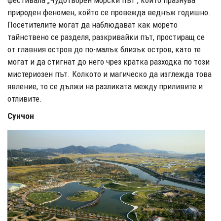
фестивала „Чудотворен морски път“, който празнува
природен феномен, който се провежда веднъж годишно.
Посетителите могат да наблюдават как морето
тайнствено се разделя, разкривайки път, простиращ се
от главния остров до по-малък близък остров, като те
могат и да стигнат до него чрез кратка разходка по този
мистериозен път. Колкото и магическо да изглежда това
явление, то се дължи на разликата между приливите и
отливите.
Сунчон