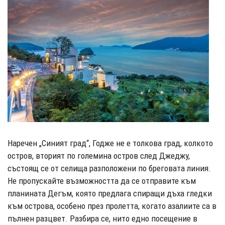
Наречен „Синият град“, Годже не е толкова град, колкото
остров, вторият по големина остров след Джеджу,
състоящ се от селища разположени по бреговата линия.
Не пропускайте възможността да се отправите към
планината Дегъм, която предлага спиращи дъха гледки
към острова, особено през пролетта, когато азалиите са в
пълнен разцвет. Разбира се, нито едно посещение в