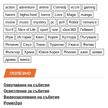
action
adventure
anime
Comedy
ecchi
gaming
harem
highschool
horror
Love
Magic
manga
movie
music
mystery
pc
ps4
Robot
romance
Sci-fi
Slice of Life
sport
war
xbox360
Гейминг
Игри
История
Кино
Корея
Култура
Пътуване
Религия
Сеул
Токио
Туризъм
Ужаси
Филми
Фолклор
Храна
Южна Корея
Япония
азия
аниме
драма
манга
ПОЛЕЗНО
Озвучаване на събития
Осветление за събития
Видеозаснемане на събития
Power2go