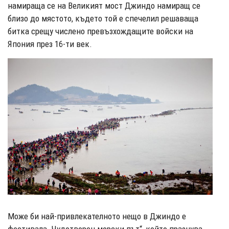
намираща се на Великият мост Джиндо намиращ се
близо до мястото, където той е спечелил решаваща
битка срещу числено превъзхождащите войски на
Япония през 16-ти век.
Може би най-привлекателното нещо в Джиндо е