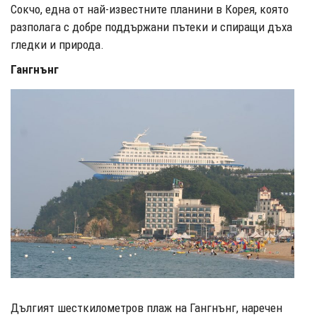
Сокчо, една от най-известните планини в Корея, която
разполага с добре поддържани пътеки и спиращи дъха
гледки и природа.
Гангнънг
Дългият шесткилометров плаж на Гангнънг, наречен