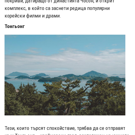
покриви, датиращо от династията Чосон, и открит
комплекс, в който са заснети редица популярни
корейски филми и драми.
Тонгьонг
Тези, които търсят спокойствие, трябва да се отправят