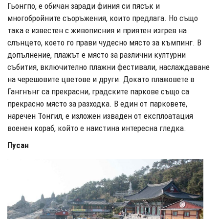
Гьонгпо, е обичан заради финия си пясък и
многобройните съоръжения, които предлага. Но също
така е известен с живописния и приятен изгрев на
слънцето, което го прави чудесно място за къмпинг. В
допълнение, плажът е място за различни културни
събития, включително плажни фестивали, наслаждаване
на черешовите цветове и други. Докато плажовете в
Гангнънг са прекрасни, градските паркове също са
прекрасно място за разходка. В един от парковете,
наречен Тонгил, е изложен изваден от експлоатация
военен кораб, който е наистина интересна гледка.
Пусан