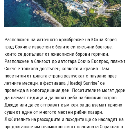
Разположен на източното крайбрежие на Южна Корея,
град Сокчо е известен с белите си пясъчни брегове,
които се допълват от живописни борови горички.
Разположен в близост до автогара Сокчо Експрес, плажът
Сокчо е толкова достъпен, колкото и красив. Там
посетитли от цялата страна разпускат с плуване през
летните месеци, а фестивала „Haedoji Sunrise“ се
провежда в новогодишния ден. Посетителите могат дори
да наемат въдица и да ловят риба на близкия остров
Джодо или да се отправят към кея, за да вземат прясно
суши от един от многото местни рибни пазари.
Любителите на разходките и походите ще се насладят на
предлаганите им възможности от планината Сораксан в