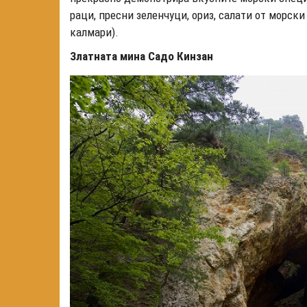
раци, пресни зеленчуци, ориз, салати от морски
калмари).
Златната мина Садо Кинзан