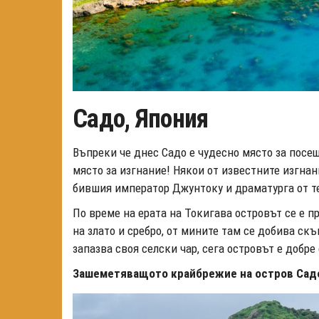
Садо, Япония
Въпреки че днес Садо е чудесно място за посе
място за изгнание! Някои от известните изгна
бившия император Джунтоку и драматурга от те
По време на ерата на Токигава островът се е 
на злато и сребро, от мините там се добива ск
запазва своя селски чар, сега островът е добр
Зашеметяващото крайбрежие на остров Сад