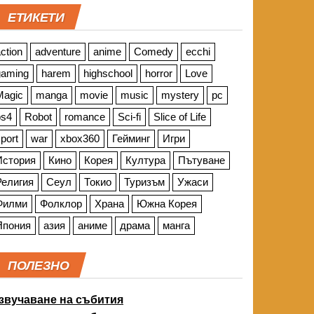
ЕТИКЕТИ
ction
adventure
anime
Comedy
ecchi
gaming
harem
highschool
horror
Love
Magic
manga
movie
music
mystery
pc
ps4
Robot
romance
Sci-fi
Slice of Life
port
war
xbox360
Гейминг
Игри
История
Кино
Корея
Култура
Пътуване
Религия
Сеул
Токио
Туризъм
Ужаси
Филми
Фолклор
Храна
Южна Корея
Япония
азия
аниме
драма
манга
ПОЛЕЗНО
звучаване на събития