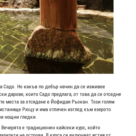
а Садо. Но какъв по добър начин да се изживее
ки дарове, които Садо предлага, от това да се отседне
те места за отсядане е Йофидая Рьокан. Този голям
ристанище Рюцу и има отличен изглед към езерото
ни нощни гледки.
 Вечерята е традиционен кайсеки курс, който
литети на острова. В курса се включват ястия от