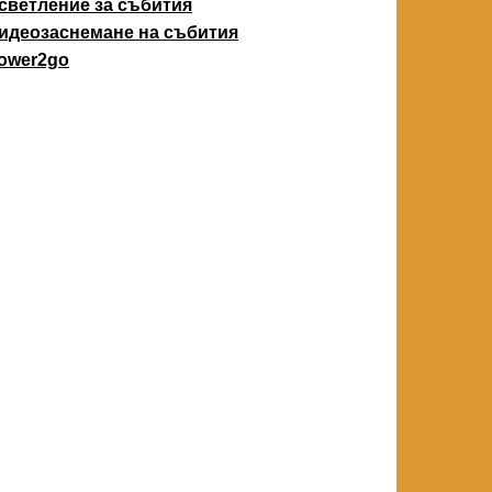
светление за събития
идеозаснемане на събития
ower2go