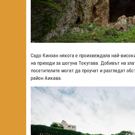
Садо Кинзан някога е произвеждала най-високи
на приходи за шогуна Токугава. Добивът на зла
посетителите могат да проучат и разгледат об
район Аикава.