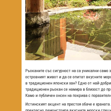
Рьоканите със сигурност на са уникални само з
островният живот и да се опитат вкусните морс
в традиционен японски хан? Едно от най-добри
традиционен рьокан се намира в близост до п
Камо и публичен онсен на покрива с поразител
Истинският акцент на престоя обаче е храната.
прекрасно демонстрира вкусните морски специа