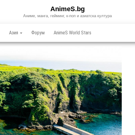
AnimeS.bg
Аниме, манга, гейминг, к-поп и азиатска култура
Азия
Форум
AnimeS World Stars