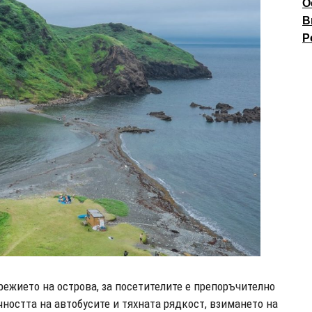
О
В
P
режието на острова, за посетителите е препоръчително
ността на автобусите и тяхната рядкост, взимането на