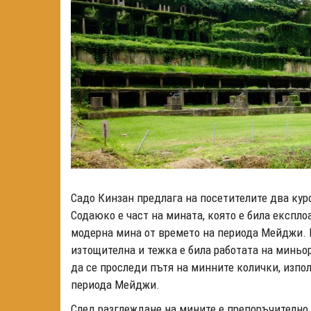
Садо Кинзан предлага на посетителите два кур
Содаюко е част на мината, която е била експло
модерна мина от времето на периода Мейджи.
изтощителна и тежка е била работата на миньо
да се проследи пътя на минните колички, изпо
периода Мейджи.
След разглеждане на мините е препоръчително 