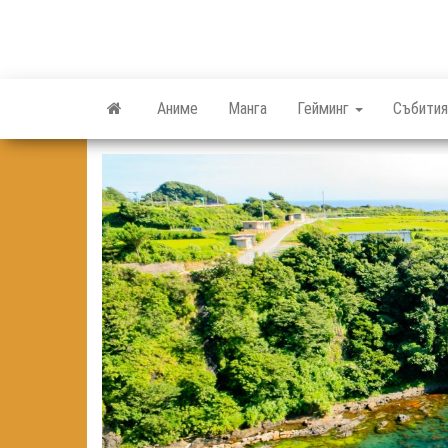
Skip
to
the
content
Аниме
Манга
Гейминг
Събития