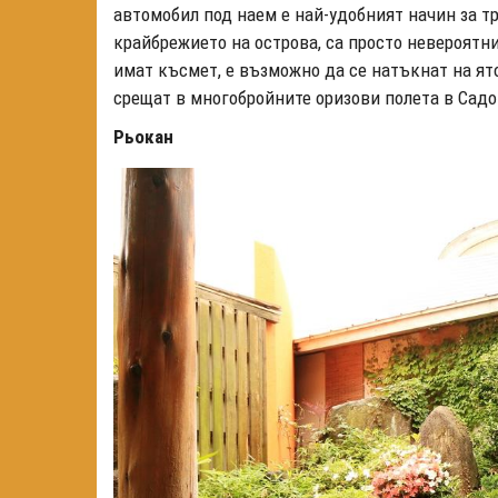
автомобил под наем е най-удобният начин за тр
крайбрежието на острова, са просто невероятн
имат късмет, е възможно да се натъкнат на ято
срещат в многобройните оризови полета в Садо
Рьокан