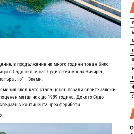
a
s
щение, в продължение на много години това е било
ници в Садо включват будисткия монах Ничирен,
атъра „Но“ – Заеми.
променил след като става ценен поради своите залежи
ъпоценен метал чак до 1989 година. Докато Садо
е свързан с континента чрез фериботи.
о
О