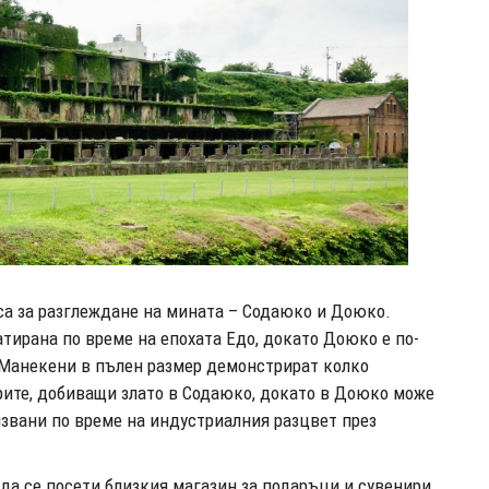
са за разглеждане на мината – Содаюко и Доюко.
атирана по време на епохата Едо, докато Доюко е по-
 Манекени в пълен размер демонстрират колко
рите, добиващи злато в Содаюко, докато в Доюко може
лзвани по време на индустриалния разцвет през
да се посети близкия магазин за подаръци и сувенири,