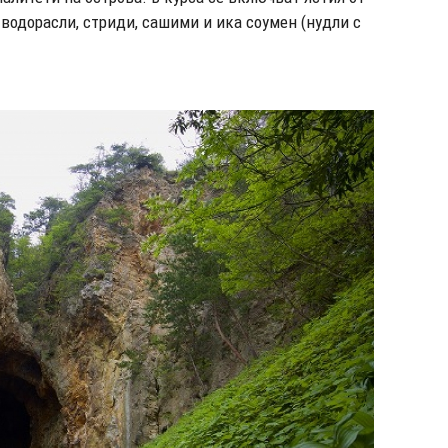
 водорасли, стриди, сашими и ика соумен (нудли с