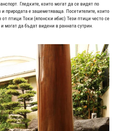
анспорт. Гледките, които могат да се видят по
и и природата е зашеметяваща. Посетителите, които
 от птици Токи (японски ибис) Тези птици често се
 и могат да бъдат видени в ранната сутрин.