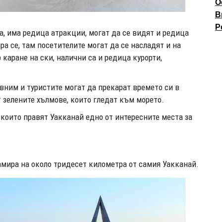
О
В
P
а, има редица атракции, могат да се видят и редица
а се, там посетителите могат да се насладят и на
 каране на ски, налични са и редица курорти,
авним и туристите могат да прекарат времето си в
т зелените хълмове, които гледат към морето.
 които правят Уакканай едно от интересните места за
намира на около тридесет километра от самия Уакканай.