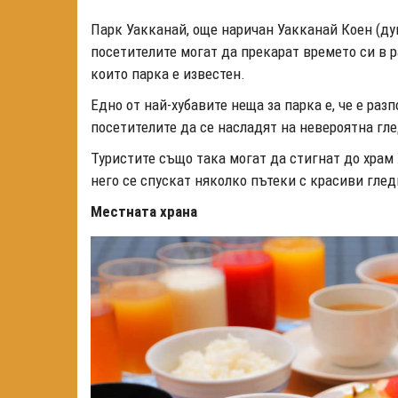
Парк Уакканай, още наричан Уакканай Коен (дум
посетителите могат да прекарат времето си в 
които парка е известен.
Едно от най-хубавите неща за парка е, че е ра
посетителите да се насладят на невероятна гл
Туристите също така могат да стигнат до храм 
него се спускат няколко пътеки с красиви глед
Местната храна