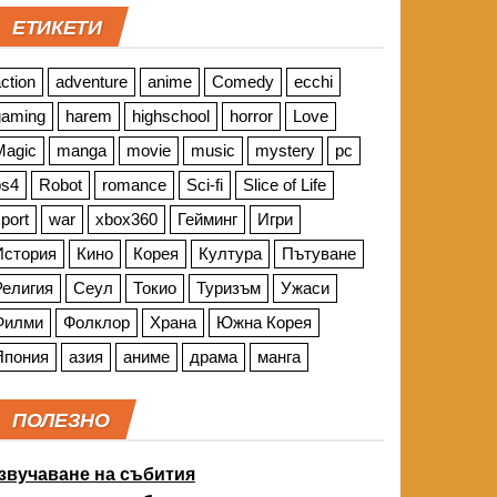
ЕТИКЕТИ
ction
adventure
anime
Comedy
ecchi
gaming
harem
highschool
horror
Love
Magic
manga
movie
music
mystery
pc
ps4
Robot
romance
Sci-fi
Slice of Life
port
war
xbox360
Гейминг
Игри
История
Кино
Корея
Култура
Пътуване
Религия
Сеул
Токио
Туризъм
Ужаси
Филми
Фолклор
Храна
Южна Корея
Япония
азия
аниме
драма
манга
ПОЛЕЗНО
звучаване на събития