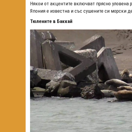
Някои от акцентите включват прясно уловена ри
Япония е известна и със сушените си морски д
Тюлените в Баккай