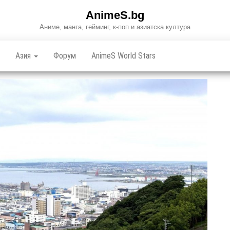
AnimeS.bg
Аниме, манга, гейминг, к-поп и азиатска култура
Азия
Форум
AnimeS World Stars