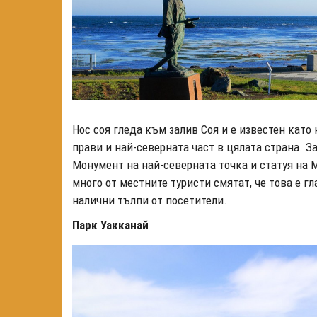
Нос соя гледа към залив Соя и е известен като
прави и най-северната част в цялата страна. З
Монумент на най-северната точка и статуя на 
много от местните туристи смятат, че това е гл
налични тълпи от посетители.
Парк Уакканай