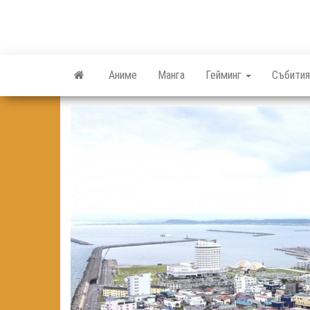
Skip
to
the
content
Аниме
Манга
Гейминг
Събития