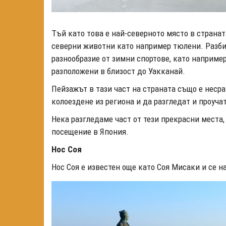
Тъй като това е най-северното място в странат
северни животни като например тюлени. Разбир
разнообразие от зимни спортове, като например
разположени в близост до Уакканай.
Пейзажът в тази част на страната също е неср
колоездене из региона и да разгледат и проуча
Нека разгледаме част от тези прекрасни места,
посещение в Япония.
Нос Соя
Нос Соя е известен още като Соя Мисаки и се 