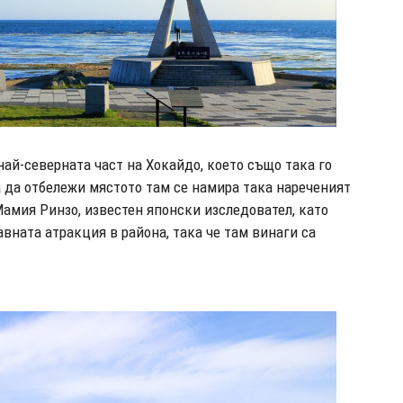
 най-северната част на Хокайдо, което също така го
а да отбележи мястото там се намира така нареченият
Мамия Ринзо, известен японски изследовател, като
авната атракция в района, така че там винаги са