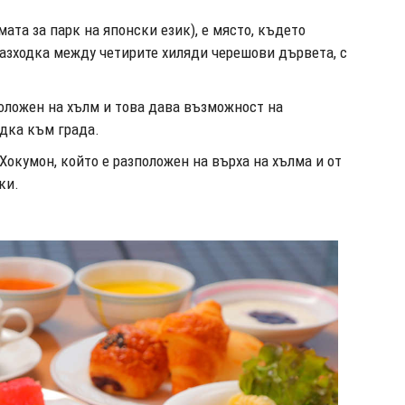
ата за парк на японски език), е място, където
разходка между четирите хиляди черешови дървета, с
зположен на хълм и това дава възможност на
едка към града.
Хокумон, който е разположен на върха на хълма и от
ки.