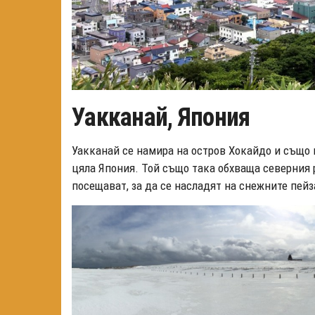
Уакканай, Япония
Уакканай се намира на остров Хокайдо и също и
цяла Япония. Той също така обхваща северния 
посещават, за да се насладят на снежните пей