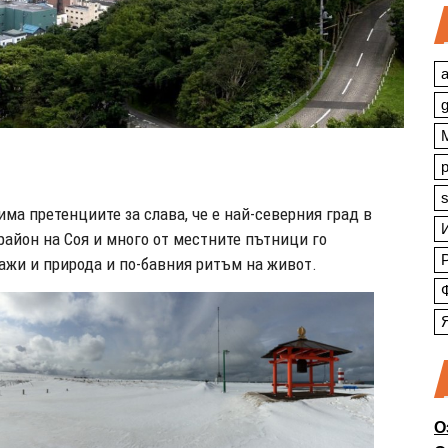
a
s
ма претенциите за слава, че е най-северния град в
район на Соя и много от местните пътници го
зажи и природа и по-бавния ритъм на живот.
О