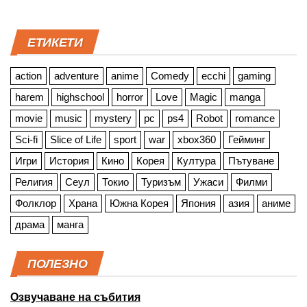
ЕТИКЕТИ
action
adventure
anime
Comedy
ecchi
gaming
harem
highschool
horror
Love
Magic
manga
movie
music
mystery
pc
ps4
Robot
romance
Sci-fi
Slice of Life
sport
war
xbox360
Гейминг
Игри
История
Кино
Корея
Култура
Пътуване
Религия
Сеул
Токио
Туризъм
Ужаси
Филми
Фолклор
Храна
Южна Корея
Япония
азия
аниме
драма
манга
ПОЛЕЗНО
Озвучаване на събития