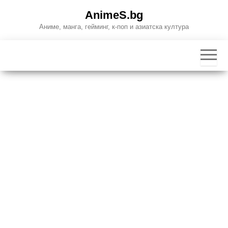
Skip
AnimeS.bg
to
Аниме, манга, гейминг, к-поп и азиатска култура
the
content