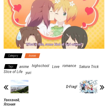
Category
Аниме
highschool
romance
anime
Love
Sakura Trick
Tags
Slice of Life
yuri
D-Frag!
Уакканай,
Япония