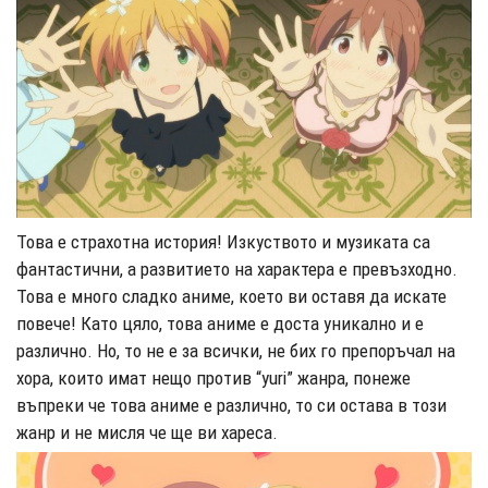
Това е страхотна история! Изкуството и музиката са
фантастични, а развитието на характера е превъзходно.
Това е много сладко аниме, което ви оставя да искате
повече! Като цяло, това аниме е доста уникално и е
различно. Но, то не е за всички, не бих го препоръчал на
хора, които имат нещо против “yuri” жанра, понеже
въпреки че това аниме е различно, то си остава в този
жанр и не мисля че ще ви хареса.