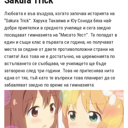
Sakura Trick
Любовта е във въздуха, когато започва историята на
“Sakura Trick”. Харука Такаяма и Юу Сонода бяха най-
добри приятелки в средното училище и сега заедно
посещават гимназията на “Мисато Уест”. Те попадат в
един и същи клас в първата си година, но получават
места за сядане от двете противоположни страни на
стаята! Ако това не е достатъчно, на церемонията по
встъпването се съобщава, че училището ще бъде
затворено след три години. Това не притеснява нито
една от тях, тъй като те въпреки това планират да се
забавляват заедно по време на гимназията.