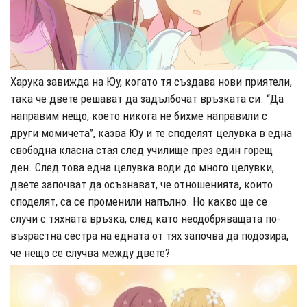
Харука завижда на Юу, когато тя създава нови приятели,
така че двете решават да задълбочат връзката си. “Да
направим нещо, което никога не бихме направили с
други момичета”, казва Юу и те споделят целувка в една
свободна класна стая след училище през един горещ
ден. След това една целувка води до много целувки,
двете започват да осъзнават, че отношенията, които
споделят, са се променили напълно. Но какво ще се
случи с тяхната връзка, след като неодобряващата по-
възрастна сестра на едната от тях започва да подозира,
че нещо се случва между двете?