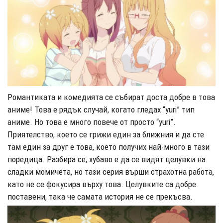
Романтиката и комедията се събират доста добре в това
аниме! Това е рядък случай, когато гледах “yuri” тип
аниме. Но това е много повече от просто “yuri”.
Приятелство, което се грижи един за ближния и да сте
там един за друг е това, което получих най-много в тази
поредица. Разбира се, хубаво е да се видят целувки на
сладки момичета, но тази серия върши страхотна работа,
като не се фокусира върху това. Целувките са добре
поставени, така че самата история не се прекъсва.