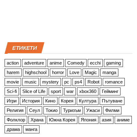
ЕТИКЕТИ
action
adventure
anime
Comedy
ecchi
gaming
harem
highschool
horror
Love
Magic
manga
movie
music
mystery
pc
ps4
Robot
romance
Sci-fi
Slice of Life
sport
war
xbox360
Гейминг
Игри
История
Кино
Корея
Култура
Пътуване
Религия
Сеул
Токио
Туризъм
Ужаси
Филми
Фолклор
Храна
Южна Корея
Япония
азия
аниме
драма
манга