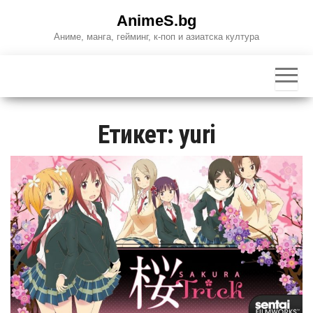
Skip
AnimeS.bg
to
Аниме, манга, гейминг, к-поп и азиатска култура
the
content
Етикет:
yuri