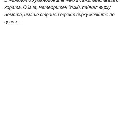
В миналото хуманоидните мечки съжителстваха с
хората. Обаче, метеоритен дъжд, паднал върху
Земята, имаше странен ефект върху мечките по
целия…