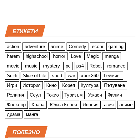
ЕТИКЕТИ
action
adventure
anime
Comedy
ecchi
gaming
harem
highschool
horror
Love
Magic
manga
movie
music
mystery
pc
ps4
Robot
romance
Sci-fi
Slice of Life
sport
war
xbox360
Гейминг
Игри
История
Кино
Корея
Култура
Пътуване
Религия
Сеул
Токио
Туризъм
Ужаси
Филми
Фолклор
Храна
Южна Корея
Япония
азия
аниме
драма
манга
ПОЛЕЗНО