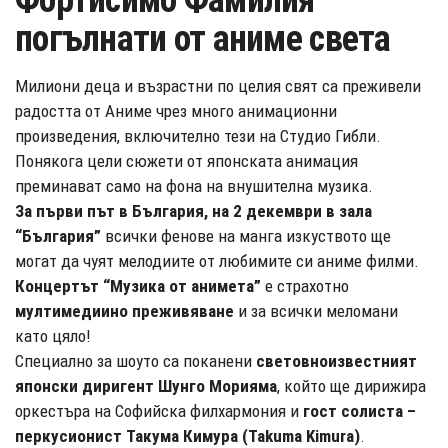
Фортисимо Фамилия
погълнати от аниме света
Милиони деца и възрастни по целия свят са преживели
радостта от Аниме чрез много анимационни
произведения, включително тези на Студио Гибли.
Понякога цели сюжети от японската анимация
преминават само на фона на внушителна музика.
За първи път в България, на 2 декември в зала
“България”
всички фенове на манга изкуството ще
могат да чуят мелодиите от любимите си аниме филми.
Концертът “Музика от анимета”
е страхотно
мултимедиино преживяване
и за всички меломани
като цяло!
Специално за шоуто са поканени
световноизвестният
японски диригент Шунго Морияма
, който ще дирижира
оркестъра на Софийска филхармония и
гост солиста –
перкусионист Такума Кимура (Takuma Kimura)
.