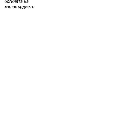
богинята на
милосърдието