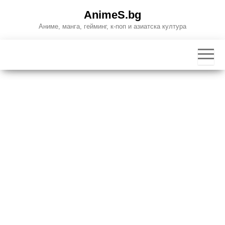
Skip
AnimeS.bg
to
Аниме, манга, гейминг, к-поп и азиатска култура
the
content