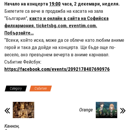
Начало на концерта
19:00
часа, 2 декември, неделя.
Билетите са вече в продажба на касата на зала
“България”,
както и онлайн в сайта на Софийска
филхармония, ticketsbg.com, eventim.com.
Побързайте…
“Всеки, който иска, може да се облече като любим аниме
герой и така да дойде на концерта. Ще бъде още по-
весело, ако превърнем вечерта в аниме карнавал.
Събитие Фейсбук:
https://facebook.com/events/2092178407690976
Category
Събития
Orange
Каннон,