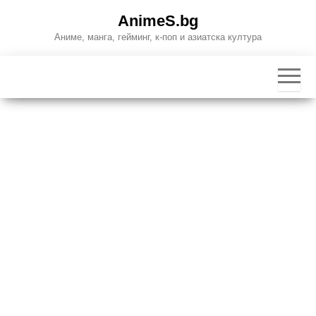
Skip
AnimeS.bg
to
Аниме, манга, гейминг, к-поп и азиатска култура
the
content