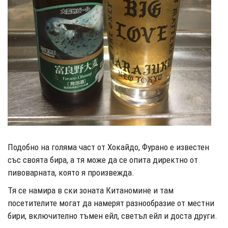
Подобно на голяма част от Хокайдо, Фурано е известен
със своята бира, а тя може да се опита директно от
пивоварната, която я произвежда.
Тя се намира в ски зоната Китаномине и там
посетителите могат да намерят разнообразие от местни
бири, включително тъмен ейл, светъл ейл и доста други.