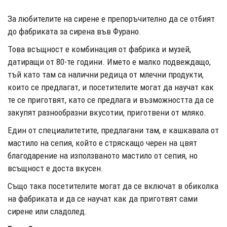
За любителите на сирене е препоръчително да се отбият
до фабриката за сирена във Фурано.
Това всъщност е комбинация от фабрика и музей,
датиращи от 80-те години. Името е малко подвеждащо,
тъй като там са налични редица от млечни продукти,
които се предлагат, и посетителите могат да научат как
те се приготвят, като се предлага и възможността да се
закупят разнообразни вкусотии, приготвени от мляко.
Един от специалитетите, предлагани там, е кашкавала от
мастило на сепия, който е стряскащо черен на цвят
благодарение на използваното мастило от сепия, но
всъщност е доста вкусен.
Също така посетителите могат да се включат в обиколка
на фабриката и да се научат как да приготвят сами
сирене или сладолед.