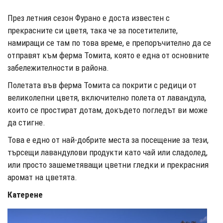
През летния сезон Фурано е доста известен с
прекрасните си цветя, така че за посетителите,
намиращи се там по това време, е препоръчително да се
отправят към ферма Томита, която е една от основните
забележителности в района.
Полетата във ферма Томита са покрити с редици от
великолепни цветя, включително полета от лавандула,
които се простират дотам, докъдето погледът ви може
да стигне.
Това е едно от най-добрите места за посещение за тези,
търсещи лавандулови продукти като чай или сладолед,
или просто зашеметяващи цветни гледки и прекрасния
аромат на цветята.
Катерене