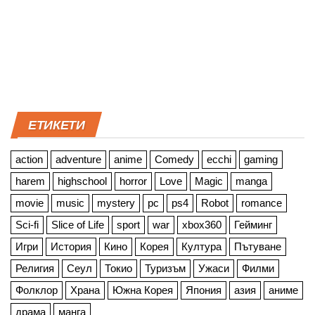
ЕТИКЕТИ
action
adventure
anime
Comedy
ecchi
gaming
harem
highschool
horror
Love
Magic
manga
movie
music
mystery
pc
ps4
Robot
romance
Sci-fi
Slice of Life
sport
war
xbox360
Гейминг
Игри
История
Кино
Корея
Култура
Пътуване
Религия
Сеул
Токио
Туризъм
Ужаси
Филми
Фолклор
Храна
Южна Корея
Япония
азия
аниме
драма
манга