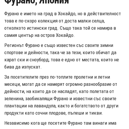
Фурано, Япония
Фурано е името на град в Хокайдо, но в действителност
това е по-скоро колекция от доста малки селца,
отколкото истински град. Също така той се намира в
самия център на остров Хокайдо.
Регионът Фурано е също известен със своите зимни
спортове и дейности, така че за тези, които обичат да
карат ски и сноуборд, това е едно от местата, които не
бива да изпускат.
За посетителите през по-топлите пролетни и летни
месеци, могат да се намерят огромно разнообразие от
дейности, на които да се насладят, като полетата от
зеленина, заобикалящи Фурано и известни със своите
плантации на лавандула, както и богатството от други
продукти като сочни плодове, пъпеши и тикви.
Независимо кога ще посетите Фурано там винаги има