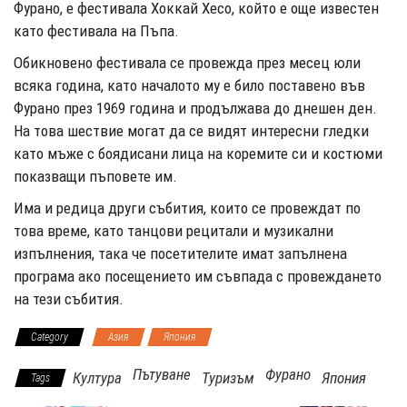
Фурано, е фестивала Хоккай Хесо, който е още известен
като фестивала на Пъпа.
Обикновено фестивала се провежда през месец юли
всяка година, като началото му е било поставено във
Фурано през 1969 година и продължава до днешен ден.
На това шествие могат да се видят интересни гледки
като мъже с боядисани лица на коремите си и костюми
показващи пъповете им.
Има и редица други събития, които се провеждат по
това време, като танцови рецитали и музикални
изпълнения, така че посетителите имат запълнена
програма ако посещението им съвпада с провеждането
на тези събития.
Category
Азия
Япония
Пътуване
Фурано
Култура
Туризъм
Япония
Tags