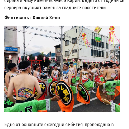
сирена е Чизу Рамен-но-Мисе Карин, където от години се
сервира вкусният рамен за гладните посетители.
Фестивалът Хоккай Хесо
Едно от основните ежегодни събития, провеждано в