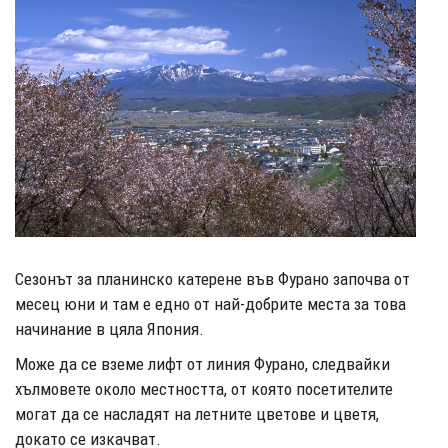
Сезонът за планинско катерене във Фурано започва от
месец юни и там е едно от най-добрите места за това
начинание в цяла Япония.
Може да се вземе лифт от линия Фурано, следвайки
хълмовете около местността, от която посетителите
могат да се насладят на летните цветове и цветя,
докато се изкачват.