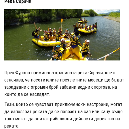
Река Сорачи
През Фурано преминава красивата река Сорачи, което
означава, че посетителите през летните месеци ще бъдат
зарадвани с огромен брой забавни водни спортове, на
които да се насладят.
Тези, които се чувстват приключенски настроени, могат
да използват реката да се повозят на сал или кану, също
така могат да опитат риболовни дейности директно на
реката.