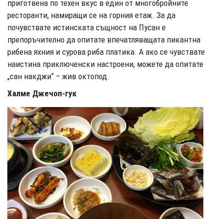
приготвена по техен вкус в един от многобройните
ресторанти, намиращи се на горния етаж. За да
почувствате истинската същност на Пусан е
препоръчително да опитате впечатляващата пикантна
рибена яхния и сурова риба платика. А ако се чувствате
наистина приключенски настроени, можете да опитате
„сан накджи“ – жив октопод.
Халме Джечоп-гук