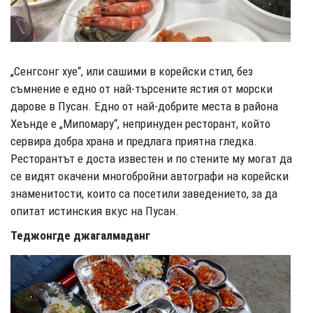
„Сенгсонг хуе“, или сашими в корейски стил, без
съмнение е едно от най-търсените ястия от морски
дарове в Пусан. Едно от най-добрите места в района
Хеънде е „Мипомару“, непринуден ресторант, който
сервира добра храна и предлага приятна гледка.
Ресторантът е доста известен и по стените му могат да
се видят окачени многобройни автографи на корейски
знаменитости, които са посетили заведението, за да
опитат истинския вкус на Пусан.
Теджонгде джагалмаданг