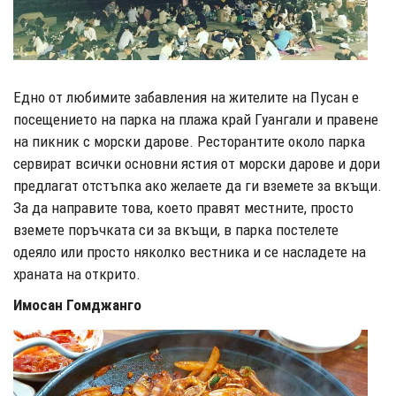
Едно от любимите забавления на жителите на Пусан е
посещението на парка на плажа край Гуангали и правене
на пикник с морски дарове. Ресторантите около парка
сервират всички основни ястия от морски дарове и дори
предлагат отстъпка ако желаете да ги вземете за вкъщи.
За да направите това, което правят местните, просто
вземете поръчката си за вкъщи, в парка постелете
одеяло или просто няколко вестника и се насладете на
храната на открито.
Имосан Гомджанго