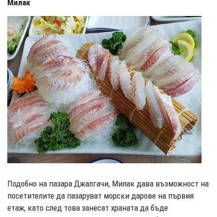
Милак
Подобно на пазара Джалгачи, Милак дава възможност на
посетителите да пазаруват морски дарове на първия
етаж, като след това занесат храната да бъде