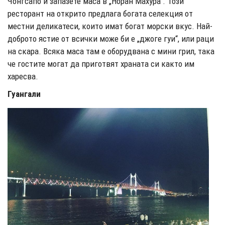
Чонгсапо и запазете маса в „Норан Махура“. Този
ресторант на открито предлага богата селекция от
местни деликатеси, които имат богат морски вкус. Най-
доброто ястие от всички може би е „джоге гуи“, или раци
на скара. Всяка маса там е оборудвана с мини грил, така
че гостите могат да приготвят храната си както им
харесва.
Гуангали