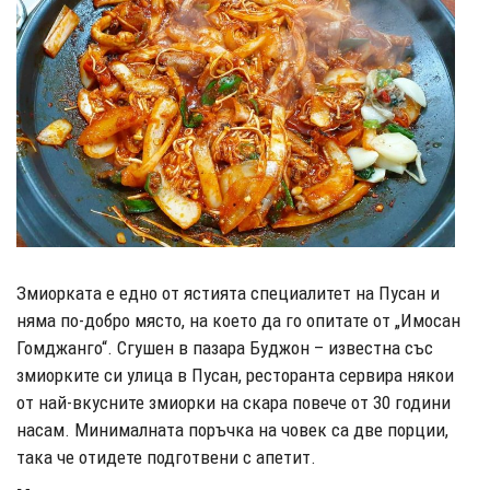
Змиорката е едно от ястията специалитет на Пусан и
няма по-добро място, на което да го опитате от „Имосан
Гомджанго“. Сгушен в пазара Буджон – известна със
змиорките си улица в Пусан, ресторанта сервира някои
от най-вкусните змиорки на скара повече от 30 години
насам. Минималната поръчка на човек са две порции,
така че отидете подготвени с апетит.