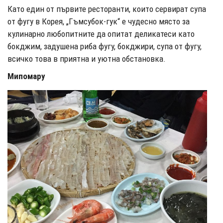
Като един от първите ресторанти, които сервират супа
от фугу в Корея, „Гъмсубок-гук“ е чудесно място за
кулинарно любопитните да опитат деликатеси като
бокджим, задушена риба фугу, бокджири, супа от фугу,
всичко това в приятна и уютна обстановка.
Мипомару