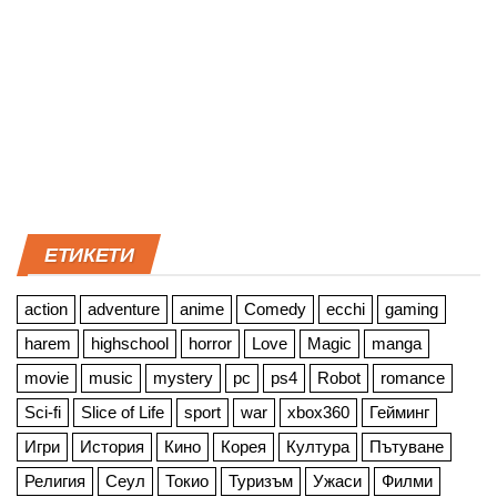
ЕТИКЕТИ
action
adventure
anime
Comedy
ecchi
gaming
harem
highschool
horror
Love
Magic
manga
movie
music
mystery
pc
ps4
Robot
romance
Sci-fi
Slice of Life
sport
war
xbox360
Гейминг
Игри
История
Кино
Корея
Култура
Пътуване
Религия
Сеул
Токио
Туризъм
Ужаси
Филми