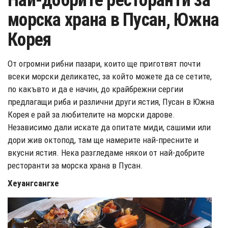
Най-добрите ресторанти за
морска храна в Пусан, Южна
Корея
От огромни рибни пазари, които ще приготвят почти
всеки морски деликатес, за който можете да се сетите,
по какъвто и да е начин, до крайбрежни сергии
предлагащи риба и различни други ястия, Пусан в Южна
Корея е рай за любителите на морски дарове.
Независимо дали искате да опитате миди, сашими или
дори жив октопод, там ще намерите най-пресните и
вкусни ястия. Нека разгледаме някои от най-добрите
ресторанти за морска храна в Пусан.
Хеуангсангхе