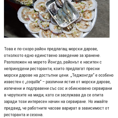
Това е по-скоро район предлагащ морски дарове,
отколкото едно единствено заведение за хранене.
Разположен на морето Йонгдо, районът е наситен с
непринудени ресторанти, които предлагат пресни
морски дарове на достъпни цени. „Теджонгде“ е особено
известен с „coquille“ – различни ястия от морски дарове,
изпечени и подправени със сос и обикновено сервирани
в черупките на миди, като си заслужава да се опита
заради този интересен начин на сервиране. Но имайте
предвид, че работните часове варират в зависимост от
ресторанта и сезона.