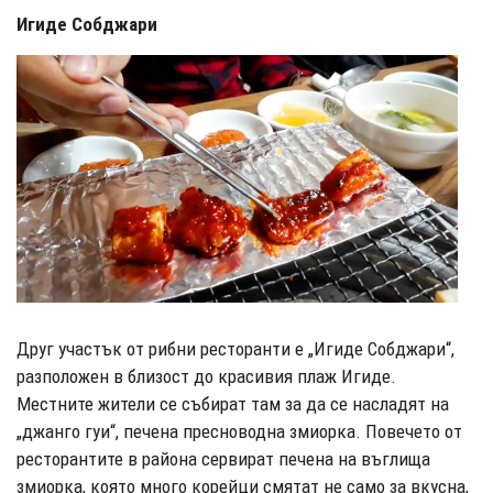
Игиде Собджари
Друг участък от рибни ресторанти е „Игиде Собджари“,
разположен в близост до красивия плаж Игиде.
Местните жители се събират там за да се насладят на
„джанго гуи“, печена пресноводна змиорка. Повечето от
ресторантите в района сервират печена на въглища
змиорка, която много корейци смятат не само за вкусна,