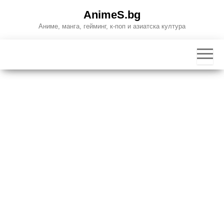
Skip
AnimeS.bg
to
Аниме, манга, гейминг, к-поп и азиатска култура
the
content