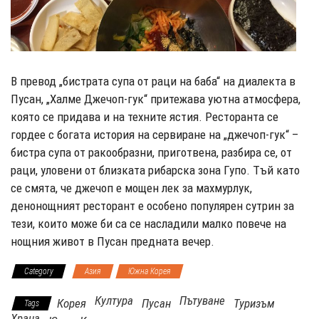
В превод „бистрата супа от раци на баба“ на диалекта в
Пусан, „Халме Джечоп-гук“ притежава уютна атмосфера,
която се придава и на техните ястия. Ресторанта се
гордее с богата история на сервиране на „джечоп-гук“ –
бистра супа от ракообразни, приготвена, разбира се, от
раци, уловени от близката рибарска зона Гупо. Тъй като
се смята, че джечоп е мощен лек за махмурлук,
денонощният ресторант е особено популярен сутрин за
тези, които може би са се насладили малко повече на
нощния живот в Пусан предната вечер.
Category
Азия
Южна Корея
Култура
Пътуване
Корея
Пусан
Туризъм
Tags
Храна