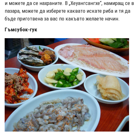
и можете да се нахраните. В „Хеуангсангхе“, намиращ се в
пазара, можете да изберете каквато искате риба и тя да
бъде приготвена за вас по какъвто желаете начин.
Гъмсубок-гук