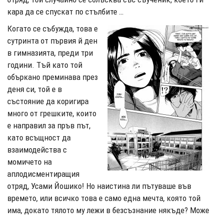
кара да се спускат по стълбите …
Когато се събужда, това е
сутринта от първия й ден
в гимназията, преди три
години. Тъй като той
объркано преминава през
деня си, той е в
състояние да коригира
много от грешките, които
е направил за пръв път,
като всъщност да
взаимодейства с
момичето на
аплодисментиращия
отряд, Усами Йошико! Но наистина ли пътуваше във
времето, или всичко това е само една мечта, която той
има, докато тялото му лежи в безсъзнание някъде? Може