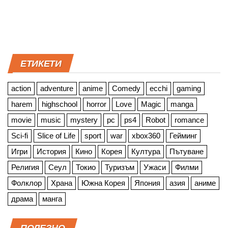
ЕТИКЕТИ
action
adventure
anime
Comedy
ecchi
gaming
harem
highschool
horror
Love
Magic
manga
movie
music
mystery
pc
ps4
Robot
romance
Sci-fi
Slice of Life
sport
war
xbox360
Гейминг
Игри
История
Кино
Корея
Култура
Пътуване
Религия
Сеул
Токио
Туризъм
Ужаси
Филми
Фолклор
Храна
Южна Корея
Япония
азия
аниме
драма
манга
ПОЛЕЗНО