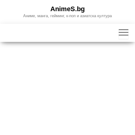
Skip
AnimeS.bg
to
Аниме, манга, гейминг, к-поп и азиатска култура
the
content