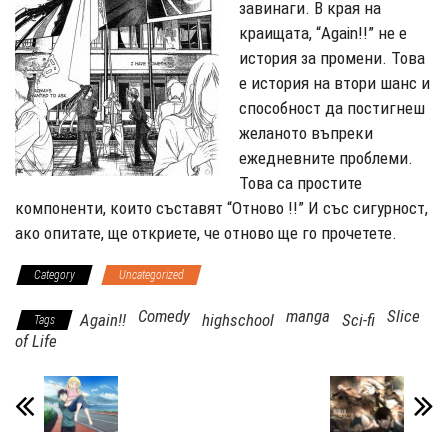
завинаги. В края на
краищата, “Again!!” не е
история за промени. Това
е история на втори шанс и
способност да постигнеш
желаното въпреки
ежедневните проблеми.
Това са простите
компоненти, които съставят “Отново !!” И със сигурност,
ако опитате, ще откриете, че отново ще го прочетете.
Category
Uncategorized
Comedy
manga
Slice
Again!!
highschool
Sci-fi
Tags
of Life