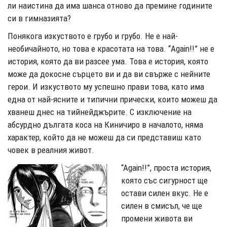
ли наистина да има шанса отново да премине годините
си в гимназията?
Понякога изкуството е грубо и грубо. Не е най-
необичайното, но това е красотата на това. “Again!!” не е
история, която да ви разсее ума. Това е история, която
може да докосне сърцето ви и да ви свърже с нейните
герои. И изкуството му успешно прави това, като има
една от най-ясните и типични прически, които можеш да
хванеш днес на тийнейджърите. С изключение на
абсурдно дългата коса на Киничиро в началото, няма
характер, който да не можеш да си представиш като
човек в реалния живот.
“Again!!”, проста история,
която със сигурност ще
остави силен вкус. Не е
силен в смисъл, че ще
промени живота ви