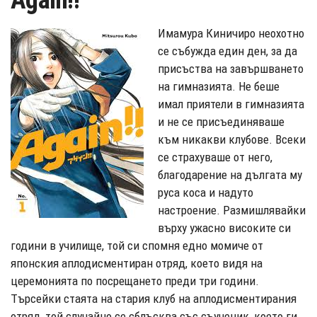
Again!!
Имамура Киничиро неохотно
се събужда един ден, за да
присъства на завършването
на гимназията. Не беше
имал приятели в гимназията
и не се присъединяваше
към никакви клубове. Всеки
се страхуваше от него,
благодарение на дългата му
руса коса и надуто
настроение. Размишлявайки
върху ужасно високите си
години в училище, той си спомня едно момиче от
японския аплодисментиран отряд, което видя на
церемонията по посрещането преди три години.
Търсейки стаята на стария клуб на аплодисментирания
отряд, той случайно се сблъсква със съученик, което ги