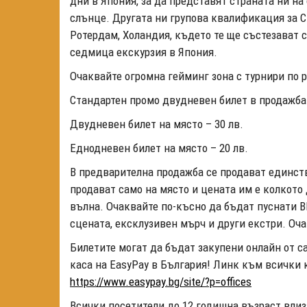
дни в Япония, за да представят страната ни на
слънце. Другата ни групова квалификация за Cl
Ротердам, Холандия, където те ще състезават с
седмица екскурзия в Япония.
Очаквайте огромна гейминг зона с турнири по р
Стандартен промо двудневен билет в продажба д
Двудневен билет на място – 30 лв.
Еднодневен билет на място – 20 лв.
В предварителна продажба се продават единст
продават само на място и цената им е колкото
вълна. Очаквайте по-късно да бъдат пуснати В
сцената, ексклузивен мърч и други екстри. Оч
Билетите могат да бъдат закупени онлайн от са
каса на EasyPay в България! Линк към всички к
https://www.easypay.bg/site/?p=offices
Всички посетители до 12 годишна възраст влиз