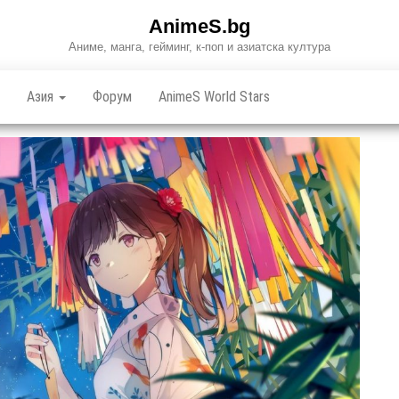
AnimeS.bg
Аниме, манга, гейминг, к-поп и азиатска култура
Азия
Форум
AnimeS World Stars