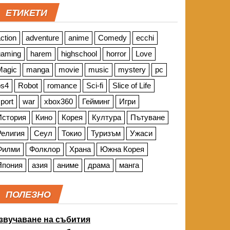
ЕТИКЕТИ
ction
adventure
anime
Comedy
ecchi
gaming
harem
highschool
horror
Love
Magic
manga
movie
music
mystery
pc
ps4
Robot
romance
Sci-fi
Slice of Life
port
war
xbox360
Гейминг
Игри
История
Кино
Корея
Култура
Пътуване
Религия
Сеул
Токио
Туризъм
Ужаси
Филми
Фолклор
Храна
Южна Корея
Япония
азия
аниме
драма
манга
ПОЛЕЗНО
звучаване на събития