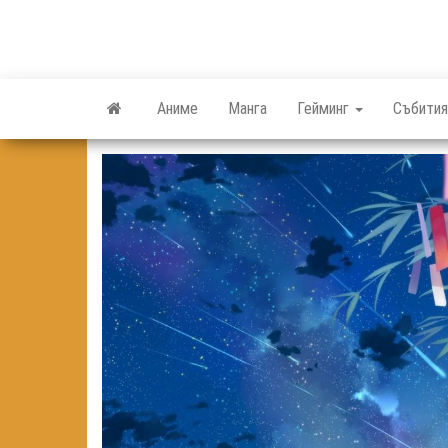
Skip
to
the
content
Аниме
Манга
Гейминг
Събития