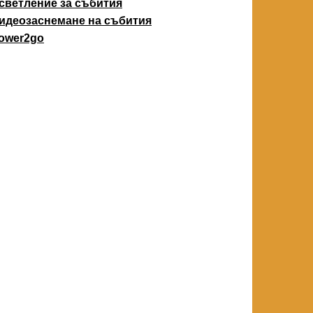
светление за събития
идеозаснемане на събития
ower2go