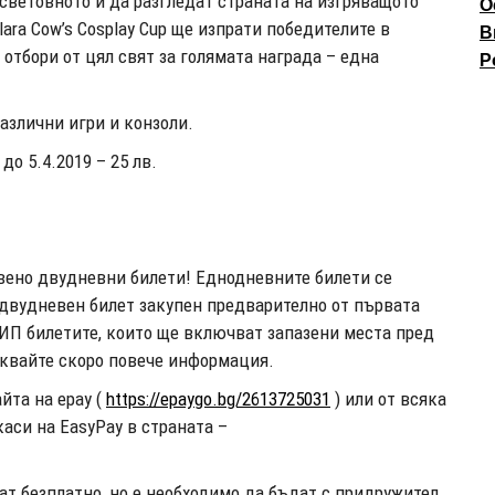
 световното и да разгледат страната на изгряващото
О
ara Cow’s Cosplay Cup ще изпрати победителите в
В
 отбори от цял свят за голямата награда – една
P
азлични игри и конзоли.
о 5.4.2019 – 25 лв.
вено двудневни билети! Еднодневните билети се
 двудневен билет закупен предварително от първата
ИП билетите, които ще включват запазени места пред
аквайте скоро повече информация.
йта на epay (
https://epaygo.bg/2613725031
) или от всяка
аси на EasyPay в страната –
ат безплатно, но е необходимо да бъдат с придружител