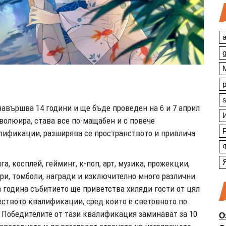
a
s
навършва 14 години и ще бъде проведен на 6 и 7 април
волюира, става все по-мащабен и с повече
алификации, разширява се пространството и привлича
, косплей, гейминг, к-поп, арт, музика, прожекции,
ри, томболи, награди и изключително много различни
 година събитието ще приветства хиляди гости от цял
еството квалификации, сред които е световното по
. Победителите от тази квалификация заминават за 10
О