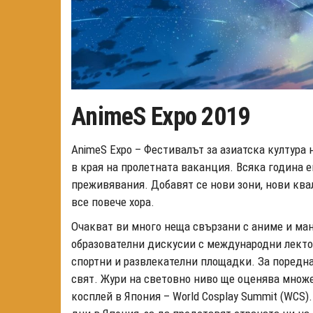
AnimeS Expo 2019
AnimeS Expo – Фестивалът за азиатска култура 
в края на пролетната ваканция. Всяка година е
преживявания. Добавят се нови зони, нови кв
все повече хора.
Очакват ви много неща свързани с аниме и манга
образователни дискусии с международни лекто
спортни и развлекателни площадки. За поредна
свят. Жури на световно ниво ще оценява множ
косплей в Япония – World Cosplay Summit (WCS)