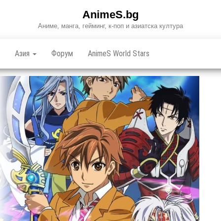
AnimeS.bg
Аниме, манга, гейминг, к-поп и азиатска култура
Азия
Форум
AnimeS World Stars