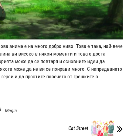
ова аниме е на много добро ниво. Това е така, най-вече
алина ви високо в някои моменти и това е доста
орията може да се повтаря и основните идеи да
някога може да не ви се понрави много. С напредването
 герои и да простите повечето от грешките в
i
Magic
Cat Street