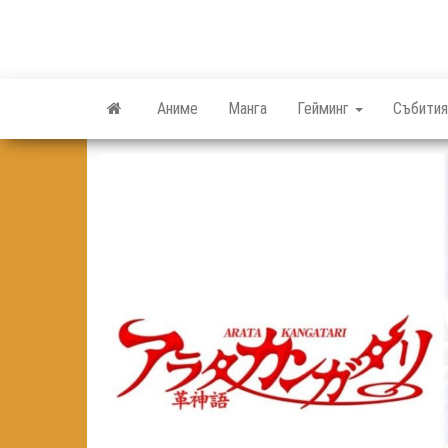
Skip
to
the
content
Аниме
Манга
Гейминг
Събития