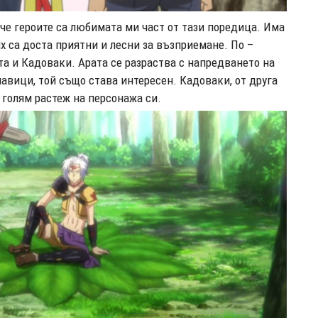
 че героите са любимата ми част от тази поредица. Има
ях са доста приятни и лесни за възприемане. По –
та и Кадоваки. Арата се разраства с напредването на
авици, той също става интересен. Кадоваки, от друга
а голям растеж на персонажа си.