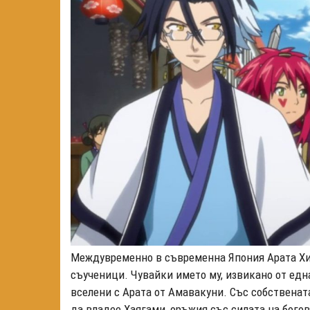
Междувременно в съвременна Япония Арата Хин
съученици. Чувайки името му, извикано от една
вселени с Арата от Амавакуни. Със собствената
да владее Хаягами, оръжия със силата на бого