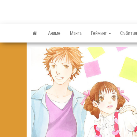
Skip
to
the
content
Аниме
Манга
Гейминг
Събития