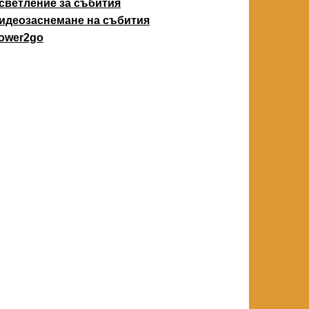
светление за събития
идеозаснемане на събития
ower2go