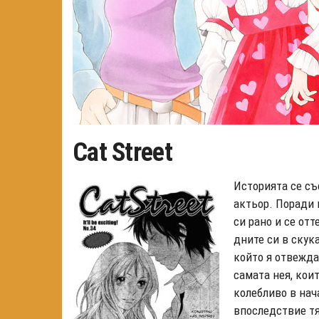
Cat Street
Историята се съ
актьор. Поради 
си рано и се отт
дните си в скука
който я отвежда
самата нея, кои
колебливо в нач
впоследствие тя