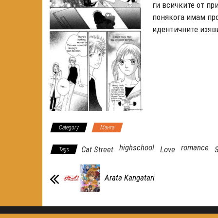
ги всичките от при
понякога имам про
идентичните изяв
Category
Манга
highschool
romance
Cat Street
Love
S
Tags
Arata Kangatari