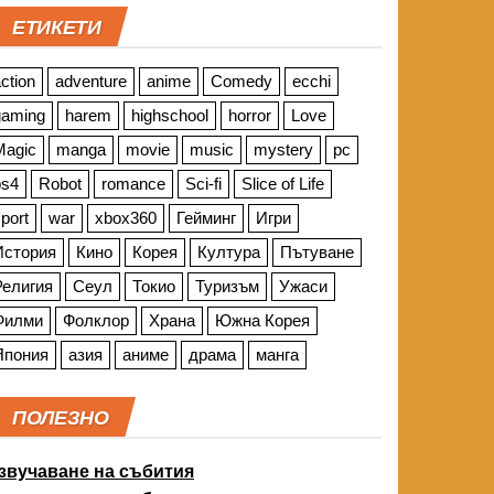
ЕТИКЕТИ
ction
adventure
anime
Comedy
ecchi
gaming
harem
highschool
horror
Love
Magic
manga
movie
music
mystery
pc
ps4
Robot
romance
Sci-fi
Slice of Life
port
war
xbox360
Гейминг
Игри
История
Кино
Корея
Култура
Пътуване
Религия
Сеул
Токио
Туризъм
Ужаси
Филми
Фолклор
Храна
Южна Корея
Япония
азия
аниме
драма
манга
ПОЛЕЗНО
звучаване на събития