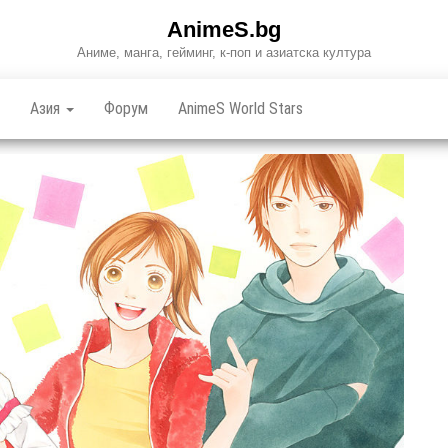
AnimeS.bg
Аниме, манга, гейминг, к-поп и азиатска култура
Азия
Форум
AnimeS World Stars