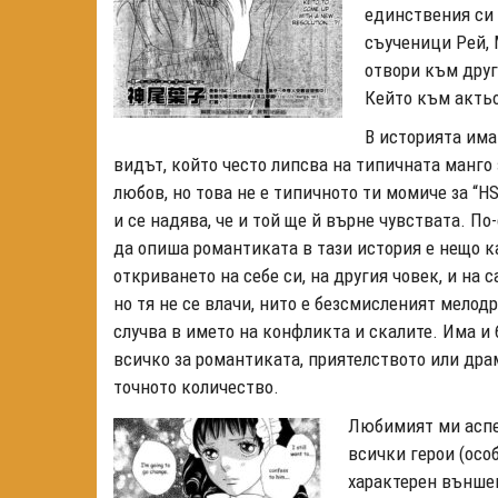
единствения си 
съученици Рей, 
отвори към друг
Кейто към акть
В историята има
видът, който често липсва на типичната манго з
любов, но това не е типичното ти момиче за “HS
и се надява,
че и той ще й върне чувствата. По
да опиша романтиката в тази история е нещо к
откриването на себе си, на другия човек, и на 
но тя не се влачи, нито е безсмисленият мелод
случва в името на конфликта и скалите. Има и ба
всичко за романтиката, приятелството или дра
точното количество.
Любимият ми аспе
всички герои (осо
характерен външе