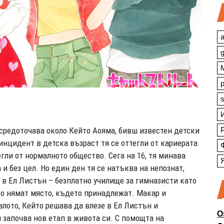
a
s
средоточава около Кейто Аояма, бивш известен детски
инцидент в детска възраст тя се оттегли от кариерата
егли от нормалното общество. Сега на 16, тя минава
 и без цел. Но един ден тя се натъква на непознат,
 в Ел Листън – безплатно училище за гимназисти като
то нямат място, където принадлежат. Макар и
алото, Кейто решава да влезе в Ел Листън и
О
 започва нов етап в живота си. С помощта на