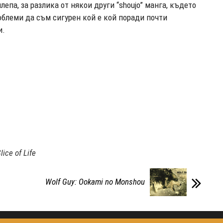
лепа, за разлика от някои други “shoujo” манга, където
блеми да съм сигурен кой е кой поради почти
и.
lice of Life
Wolf Guy: Ookami no Monshou