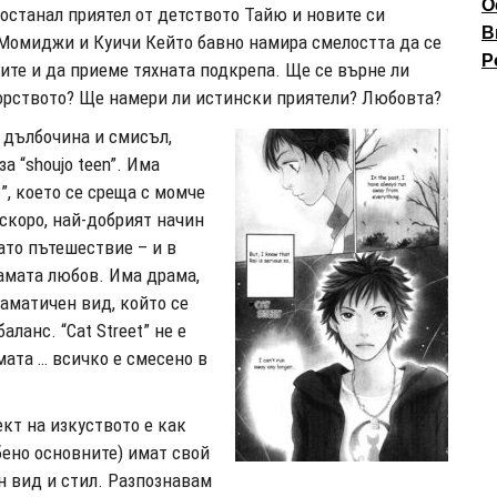
О
останал приятел от детството Тайю и новите си
В
Момиджи и Куичи Кейто бавно намира смелостта да се
P
ите и да приеме тяхната подкрепа. Ще се върне ли
орството? Ще намери ли истински приятели? Любовта?
 дълбочина и смисъл,
а “shoujo teen”. Има
”, което се среща с момче
-скоро, най-добрият начин
ато пътешествие – и в
самата любов. Има драма,
раматичен вид, който се
ланс. “Cat Street” не е
мата … всичко е смесено в
кт на изкуството е как
бено основните) имат свой
н вид и стил. Разпознавам