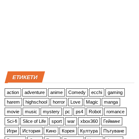
ЕТИКЕТИ
action
adventure
anime
Comedy
ecchi
gaming
harem
highschool
horror
Love
Magic
manga
movie
music
mystery
pc
ps4
Robot
romance
Sci-fi
Slice of Life
sport
war
xbox360
Гейминг
Игри
История
Кино
Корея
Култура
Пътуване