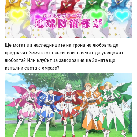
Ще могат ли наследниците на трона на любовта да
предпазят Земята от онези, които искат да унищожат
любовта? Или клубъ
т за завоевания на Земята ще
изпълни света с омраза?