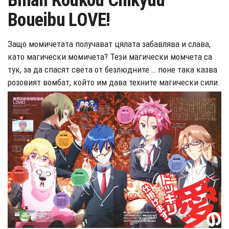
Binan Koukou Chikyuu
Boueibu LOVE!
Защо момичетата получават цялата забавлява и слава,
като магически момичета? Тези магически момчета са
тук, за да спасят света от безлюдните … поне така казва
розовият вомбат, който им дава техните магически сили.