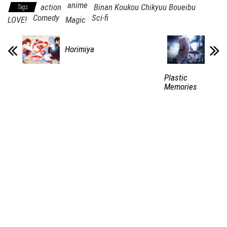
anime
action
Binan Koukou Chikyuu Boueibu
Tags
Comedy
Sci-fi
LOVE!
Magic
Horimiya
Plastic
Memories