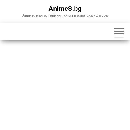
Skip
AnimeS.bg
to
Аниме, манга, гейминг, к-поп и азиатска култура
the
content