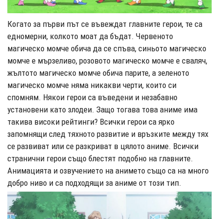
Когато за първи път се въвеждат главните герои, те са
едномерни, колкото моат да бъдат. Червеното
магическо момче обича да се спъва, синьото магическо
момче е мързеливо, розовото магическо момче е сваляч,
жълтото магическо момче обича парите, а зеленото
магическо момче няма никакви черти, които си
спомням. Някои герои са въведени и незабавно
установени като злодеи. Защо тогава това аниме има
такива високи рейтинги? Всички герои са ярко
запомнящи след тяхното развитие и връзките между тях
се развиват или се разкриват в цялото аниме. Всички
странични герои също блестят подобно на главните.
Анимацията и озвучението на анимето също са на много
добро ниво и са подходящи за аниме от този тип.