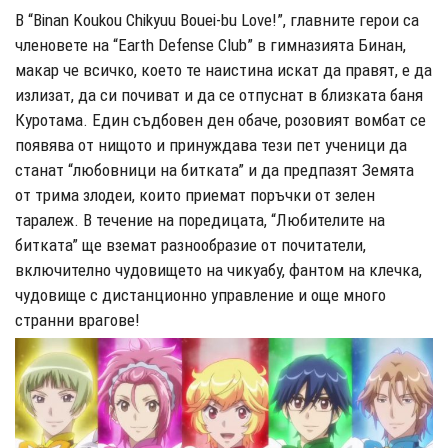
В “Binan Koukou Chikyuu Bouei-bu Love!”, главните герои са
членовете на “Earth Defense Club” в гимназията Бинан,
макар че всичко, което те наистина искат да правят, е да
излизат, да си почиват и да се отпуснат в близката баня
Куротама. Един съдбовен ден обаче, розовият вомбат се
появява от нищото и принуждава тези пет ученици да
станат “любовници на битката” и да предпазят Земята
от трима злодеи, които приемат поръчки от зелен
таралеж. В течение на поредицата, “Любителите на
битката” ще вземат разнообразие от почитатели,
включително чудовището на чикуабу, фантом на клечка,
чудовище с дистанционно управление и още много
странни врагове!