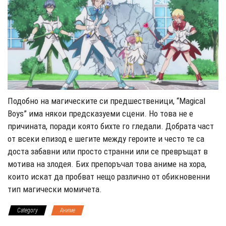
Подобно на магическите си предшественици, “Magical
Boys” има някои предсказуеми сцени. Но това не е
причината, поради която бихте го гледали. Добрата част
от всеки епизод е шегите между героите и често те са
доста забавни или просто странни или се превръщат в
мотива на злодея. Бих препоръчал това аниме на хора,
които искат да пробват нещо различно от обикновенни
тип магически момичета.
Category
Аниме