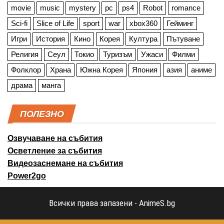
movie
music
mystery
pc
ps4
Robot
romance
Sci-fi
Slice of Life
sport
war
xbox360
Гейминг
Игри
История
Кино
Корея
Култура
Пътуване
Религия
Сеул
Токио
Туризъм
Ужаси
Филми
Фолклор
Храна
Южна Корея
Япония
азия
аниме
драма
манга
ПОЛЕЗНО
Озвучаване на събития
Осветление за събития
Видеозаснемане на събития
Power2go
Всички права запазени - AnimeS.bg