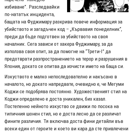
избиване”. Разследвайки
по-нататък инцидента,
бащата на Фуджимару разкрива повече информация за
убийството и загадъчен код – „Кървавия понеделник“,
преди да бъде подготвен за убийството на своя
началник. Сега зависи от хакера Фуджимару, за да
използва своя опит, за да помогне на “Трети-I” да
предотврати разпространението на терор и разрушения в
Япония, докато се опитва да изчисти името на баща си.
Изкуството е малко непоследователно и накъсано в
началото, но докато напредвате, очевидно е, че Мегуми
Коджи се подобрява постоянно. Художественият стил на
Коджи определено е доста уникален, бих казал.
Постепенно нейното изкуство се движи по посока на
типичния шонен стил, но е доста лесно да се различат
фините различия. Тя включва доста фини детайли във
всеки един от героите и което ви кара да сте привлечени