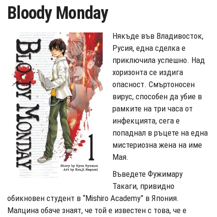
Bloody Monday
Някъде във Владивосток,
Русия, една сделка е
приключила успешно. Над
хоризонта се издига
опасност. Смъртоносен
вирус, способен да убие в
рамките на три часа от
инфекцията, сега е
попаднал в ръцете на една
мистериозна жена на име
Мая.
Въведете Фужимару
Такаги, привидно
обикновен студент в “Mishiro Academy” в Япония.
Малцина обаче знаят, че той е известен с това, че е