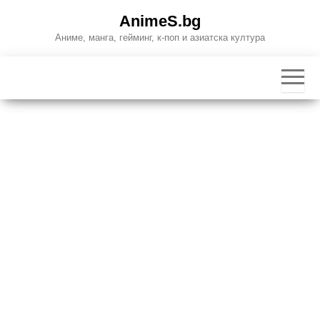
Skip
AnimeS.bg
to
Аниме, манга, гейминг, к-поп и азиатска култура
the
content