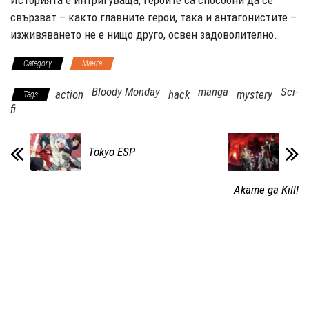
свързват – както главните герои, така и антагонистите –
изживяването не е нищо друго, освен задоволително.
Category
Манга
Bloody Monday
manga
Sci-
action
hack
mystery
Tags
fi
Tokyo ESP
Akame ga Kill!