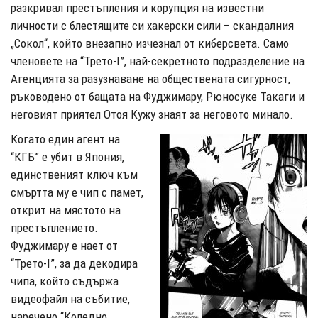
разкривал престъпления и корупция на известни
личности с блестящите си хакерски сили – скандалния
„Сокол“, който внезапно изчезнал от киберсвета. Само
членовете на “Трето-I”, най-секретното подразделение на
Агенцията за разузнаване на обществената сигурност,
ръководено от бащата на Фуджимару, Рюносуке Такаги и
неговият приятел Отоя Кужу знаят за неговото минало.
Когато един агент на
“КГБ” е убит в Япония,
единственият ключ към
смъртта му е чип с памет,
открит на мястото на
престъплението.
Фуджимару е нает от
“Трето-I”, за да декодира
чипа, който съдържа
видеофайл на събитие,
наречено “Коледно