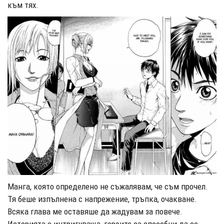
към тях.
Манга, която определено не съжалявам, че съм прочел.
Тя беше изпълнена с напрежение, тръпка, очакване.
Всяка глава ме оставяше да жадувам за повече.
Историята е интригуваща, героите са способни да се