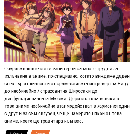
Очарователните и любезни герои са много трудни за
излъчване в аниме, по-специално, когато виждаме даден
спектър от личности от срамежливата интровертна Рицу
до необичайно / страховития Широсаки до
дисфункционалната Маюми. Дори и с това всички в
това аниме необичайно взаимодействат в хармония един
с друг и аз съм сигурен, че ще намерите някой от това
аниме, което ще гравитира към вас.
Category
Аниме