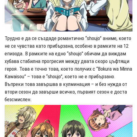
Трудно е да се създаде романтично “shoujo” аниме, което
не се чувства като прибързана, особено в рамките на 12
епизода. В рамките на едно “shoujo” обичам да виждам
хубава стабилна прогресия между двата скоро цъфтящи
героя. Това е точно това, което получих с “Bokura wa Minna
Kawaisou” – това е “shoujo”, което не е прибързано.
Въпреки това завършва в кулминация – и без нужда от
втори сезон да завърши всичко, първият сезон е доста
безсмислен.