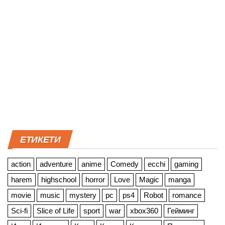
ЕТИКЕТИ
action
adventure
anime
Comedy
ecchi
gaming
harem
highschool
horror
Love
Magic
manga
movie
music
mystery
pc
ps4
Robot
romance
Sci-fi
Slice of Life
sport
war
xbox360
Гейминг