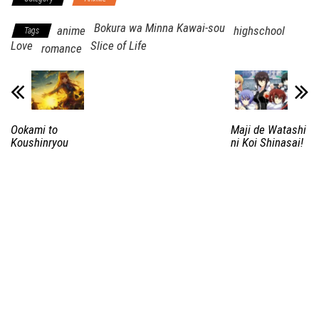
Bokura wa Minna Kawai-sou
anime
highschool
Tags
Love
Slice of Life
romance
Ookami to
Maji de Watashi
Koushinryou
ni Koi Shinasai!