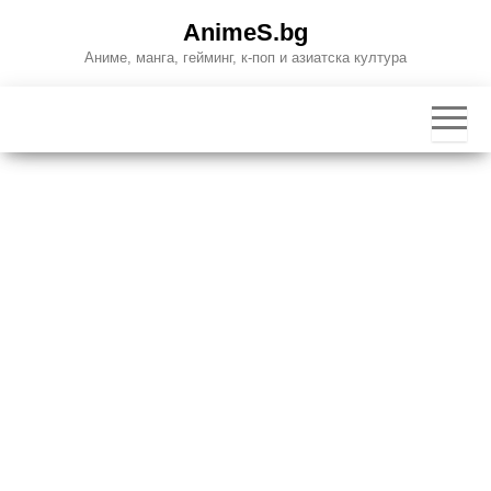
Skip
AnimeS.bg
to
Аниме, манга, гейминг, к-поп и азиатска култура
the
content