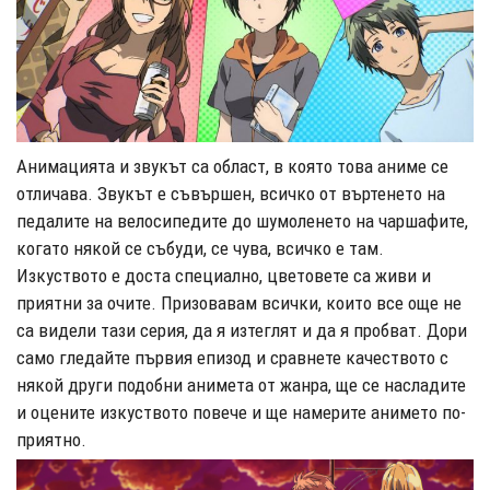
Анимацията и звукът са област, в която това аниме се
отличава. Звукът е съвършен, всичко от въртенето на
педалите на велосипедите до шумоленето на чаршафите,
когато някой се събуди, се чува, всичко е там.
Изкуството е доста специално, цветовете са живи и
приятни за очите. Призовавам всички, които все още не
са видели тази серия, да я изтеглят и да я пробват. Дори
само гледайте първия епизод и сравнете качеството с
някой други подобни анимета от жанра, ще се насладите
и оцените изкуството повече и ще намерите анимето по-
приятно.