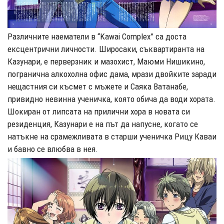
Различните наематели в “Kawai Complex” са доста
ексцентрични личности. Широсаки, съквартиранта на
Казунари, е перверзник и мазохист, Маюми Нишикино,
погранична алкохолна офис дама, мрази двойките заради
нещастния си късмет с мъжете и Саяка Ватанабе,
привидно невинна ученичка, която обича да води хората.
Шокиран от липсата на прилични хора в новата си
резиденция, Казунари е на път да напусне, когато се
натъкне на срамежливата в старши ученичка Рицу Каваи
и бавно се влюбва в нея.