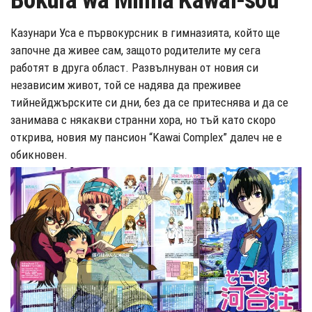
Bokura wa Minna Kawai-sou
Казунари Уса е първокурсник в гимназията, който ще
започне да живее сам, защото родителите му сега
работят в друга област. Развълнуван от новия си
независим живот, той се надява да преживее
тийнейджърските си дни, без да се притеснява и да се
занимава с някакви странни хора, но тъй като скоро
открива, новия му пансион “Kawai Complex” далеч не е
обикновен.