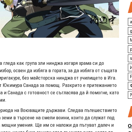
a
s
 гледа как група зли нинджа изгаря храма си до
избор, освен да избяга в гората, за да избяга от същата
иригакуре, без майсторска нинджа от училището в Ига.
ят Юкимура Санада за помощ. Разкрито е притежанието
 и Санада с готовност се съгласява да й помогне, като
ми.
в периода на Воюващите държави. Следва пътешествието
 земи в търсене на смели воини, които да служат под
а мощни умения. Ще им се наложи да пътуват далеч и
О