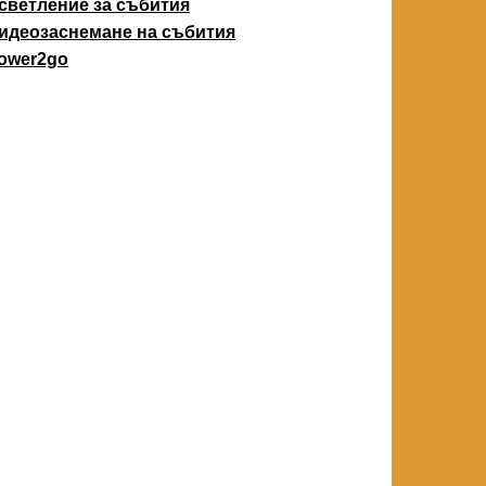
светление за събития
идеозаснемане на събития
ower2go