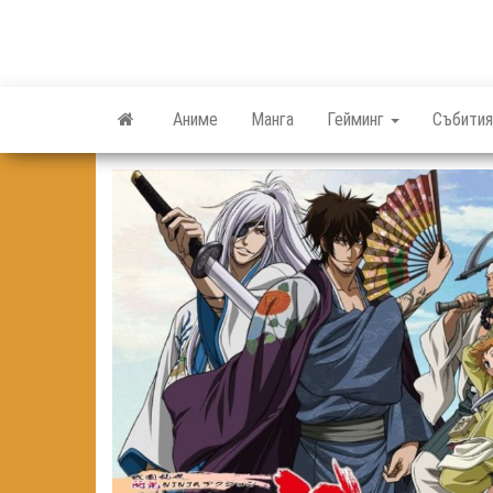
Skip
to
the
content
Аниме
Манга
Гейминг
Събития