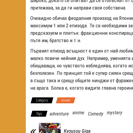
широко, докато се опитват да се отблъснат от о
притежава, за да ги направи своя собствена.
Очевидно обичах феодалния произход на Япония
максимум 1 или 2 епизода. Те са необходими з
предсказуем и плитък: фракционни конспирации
пътя им, братство и т.н.
Първият епизод всъщност е един от най-любим
малко повече нейния дух. Например, уменията 
обещаващи, но чувството избледнява, когато и
безполезен. По принцип той е супер силен срещ
а също така и срещу общите нинджи от фуражен 
на врага. Болка е, когато видите главна героин
Category
Аниме
anime
mystery
adventure
Comedy
Tags
Kyousou Giga