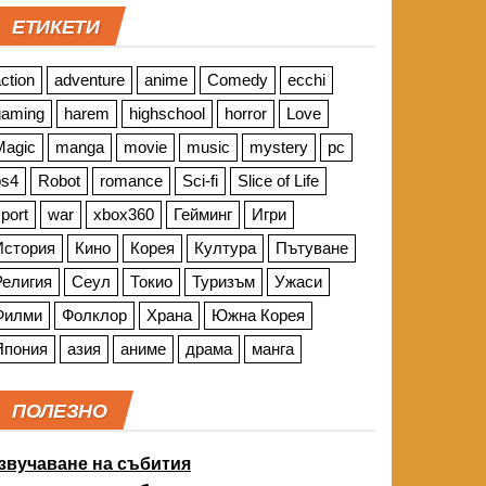
ЕТИКЕТИ
ction
adventure
anime
Comedy
ecchi
gaming
harem
highschool
horror
Love
Magic
manga
movie
music
mystery
pc
ps4
Robot
romance
Sci-fi
Slice of Life
port
war
xbox360
Гейминг
Игри
История
Кино
Корея
Култура
Пътуване
Религия
Сеул
Токио
Туризъм
Ужаси
Филми
Фолклор
Храна
Южна Корея
Япония
азия
аниме
драма
манга
ПОЛЕЗНО
звучаване на събития