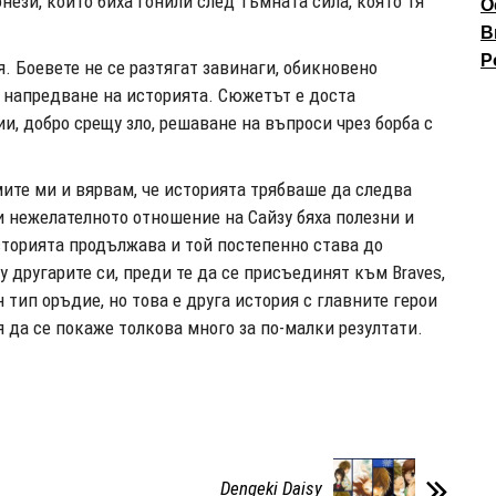
нези, които биха гонили след тъмната сила, която тя
О
В
P
. Боевете не се разтягат завинаги, обикновено
а напредване на историята. Сюжетът е доста
, добро срещу зло, решаване на въпроси чрез борба с
ите ми и вярвам, че историята трябваше да следва
и нежелателното отношение на Сайзу бяха полезни и
сторията продължава и той постепенно става до
у другарите си, преди те да се присъединят към Braves,
тип оръдие, но това е друга история с главните герои
я да се покаже толкова много за по-малки резултати.
Dengeki Daisy