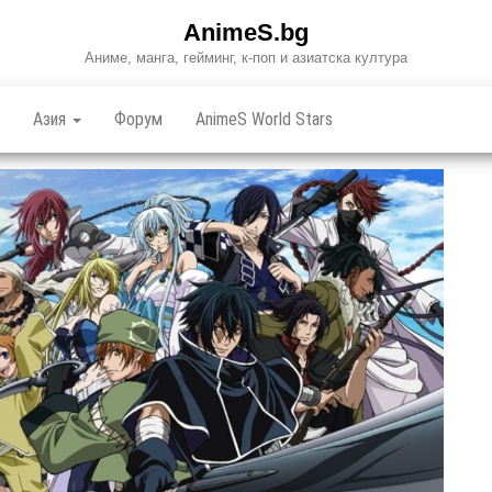
AnimeS.bg
Аниме, манга, гейминг, к-поп и азиатска култура
Азия
Форум
AnimeS World Stars