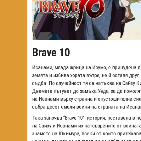
Brave 10
Исанами, млада жрица на Изумо, е принудена да
земята и избива хората вътре, не й оставя друг 
съдба. По случайност тя се натъква на Сайзу К
Двамата пътуват до замъка Уеда, за да помол
на Исанами върху странна и опустошителна сила
събра десет смели воини на страната на Исана
Така започва “Brave 10”, история, поставена 
на Саизу и Исанами из натоварените от войната
знамето на Юкимура, всеки от които притежав