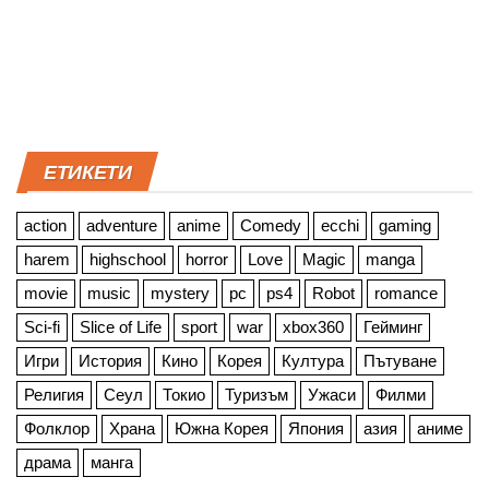
ЕТИКЕТИ
action
adventure
anime
Comedy
ecchi
gaming
harem
highschool
horror
Love
Magic
manga
movie
music
mystery
pc
ps4
Robot
romance
Sci-fi
Slice of Life
sport
war
xbox360
Гейминг
Игри
История
Кино
Корея
Култура
Пътуване
Религия
Сеул
Токио
Туризъм
Ужаси
Филми
Фолклор
Храна
Южна Корея
Япония
азия
аниме
драма
манга