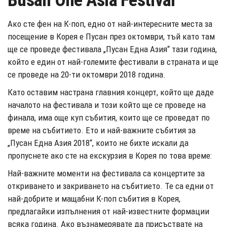
Busan One Asia Festival
Ако сте фен на К-поп, едно от най-интересните места за
посещение в Корея е Пусан през октомври, тъй като там
ще се проведе фестивала „Пусан Една Азия“ тази година,
който е един от най-големите фестивали в страната и ще
се проведе на 20-ти октомври 2018 година.
Като оставим настрана главния концерт, който ще даде
началото на фестивала и този който ще се проведе на
финала, има още куп събития, които ще се проведат по
време на събитието. Ето и най-важните събития за
„Пусан Една Азия 2018“, които не бихте искали да
пропуснете ако сте на екскурзия в Корея по това време:
Най-важните моменти на фестивала са концертите за
откриването и закриването на събитието. Те са едни от
най-добрите и мащабни К-поп събития в Корея,
предлагайки изпълнения от най-известните формации
всяка година. Ако възнамерявате да присъствате на