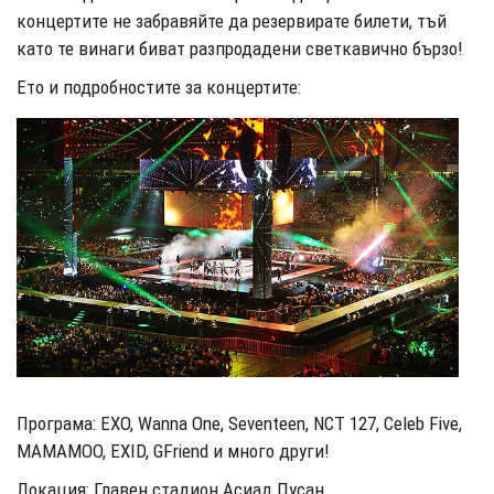
концертите не забравяйте да резервирате билети, тъй
като те винаги биват разпродадени светкавично бързо!
Ето и подробностите за концертите:
Програма: EXO, Wanna One, Seventeen, NCT 127, Celeb Five,
MAMAMOO, EXID, GFriend и много други!
Локация: Главен стадион Асиад Пусан