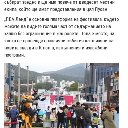
събират заедно и ще има повече от двадесет местни
екипа, който ще имат представления в цял Пусан.
„ПЕА Ленд“ е основна платформа на фестивала, където
можете да видите голяма част от съдържанието на
халлю без ограничение в жанровете. Това е място, на
което се провеждат различни събития като изяви на
новите звезди в К-поп-а, изпълнения и изложбени
програми.