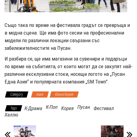
Също така по време на фестивала градът се превръща и
в модна сцена. Ще има фото сесии на професионални
модели по различни локации свързани със
забележителностите на Пусан.
И разбира се, ще има магазини за сувенири и подаръци
по време на събитията, от които могат да се закупят най-
различни ексклузивни стоки, носещи логото на „Пусан
Една Азия“ и популярната компания „SM Town”.
Category
Азия
Южна Корея
К-Поп
Пусан
К-Драма
Корея
Фестивал
Tags
Халлю