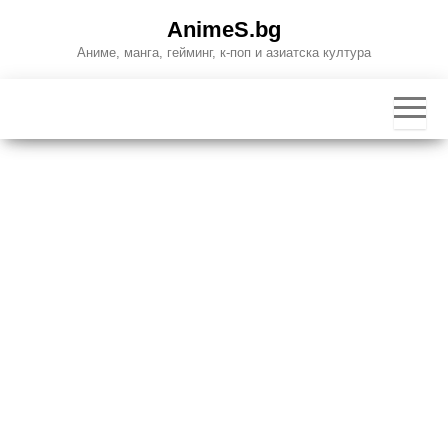
Skip
AnimeS.bg
to
Аниме, манга, гейминг, к-поп и азиатска култура
the
content