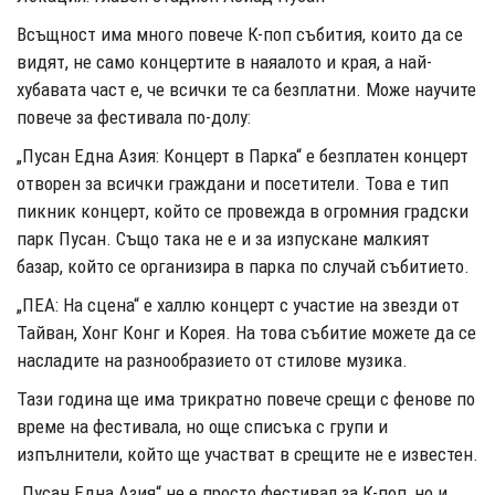
Всъщност има много повече К-поп събития, които да се
видят, не само концертите в наяалото и края, а най-
хубавата част е, че всички те са безплатни. Може научите
повече за фестивала по-долу:
„Пусан Една Азия: Концерт в Парка“ е безплатен концерт
отворен за всички граждани и посетители. Това е тип
пикник концерт, който се провежда в огромния градски
парк Пусан. Също така не е и за изпускане малкият
базар, който се организира в парка по случай събитието.
„ПЕА: На сцена“ е халлю концерт с участие на звезди от
Тайван, Хонг Конг и Корея. На това събитие можете да се
насладите на разнообразието от стилове музика.
Тази година ще има трикратно повече срещи с фенове по
време на фестивала, но още списъка с групи и
изпълнители, който ще участват в срещите не е известен.
„Пусан Една Азия“ не е просто фестивал за К-поп, но и